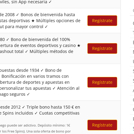
iles, sin App necesaria ✓
e 2008 ✓ Bonos de bienvenida hasta
tas deportivas ★ Múltiples opciones de
Regístrate
out para mayor control ✓
80 ✓ Bono de bienvenida del 100%
ertura de eventos deportivos y casino ★
Regístrate
cashout total ✓ Múltiples métodos de
puestas desde 1934 ✓ Bono de
 Bonificación en varios tramos con
bertura de deportes y apuestas en
Regístrate
ersonalizar tus apuestas ✓ Atención al
 pago seguros ✓
sde 2012 ✓ Triple bono hasta 150 € en
e Spins incluidos ✓ Cuotas competitivas
Regístrate
juego puede ser adictivo. Depósito mínimo: 1€
 los Free Spins). Una sola oferta de bono por