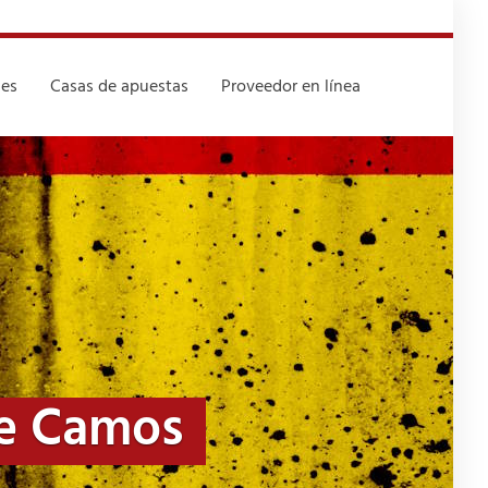
nes
Casas de apuestas
Proveedor en línea
De Camos