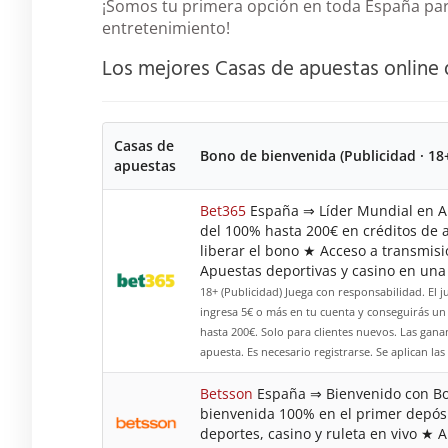
¡Somos tu primera opción en toda España par
entretenimiento!
Los mejores Casas de apuestas online
Casas de
Bono de bienvenida (Publicidad · 18+
apuestas
Bet365
España ⇒ Líder Mundial en A
del 100% hasta 200€ en créditos de
liberar el bono ★ Acceso a transmisi
Apuestas deportivas y casino en una
18+ (Publicidad) Juega con responsabilidad. El 
ingresa 5€ o más en tu cuenta y conseguirás un
hasta 200€. Solo para clientes nuevos. Las gana
apuesta. Es necesario registrarse. Se aplican la
Betsson
España ⇒ Bienvenido con Bo
bienvenida 100% en el primer depósi
deportes, casino y ruleta en vivo ★ 