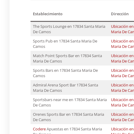
Establecimiento
Dirección
The Sports Lounge en 17834 Santa Maria
Ubicación en
De Camos
Maria De Ca
Sports Pub en 17834 Santa Maria De
Ubicación en
Camos
Maria De Ca
Match Point Sports Bar en 17834 Santa
Ubicación en
Maria De Camos
Maria De Ca
Sports Bars en 17834 Santa Maria De
Ubicación en
Camos
Maria De Ca
Admiral Arena Sport Bar 17834 Santa
Ubicación en
Maria De Camos
Maria De Ca
Sportsbars near me en 17834 Santa Maria
Ubicación en
De Camos
Maria De Ca
Orenes Sports Bar en 17834 Santa Maria
Ubicación en
De Camos
Maria De Ca
Codere
Apuestas en 17834 Santa Maria
Ubicación en