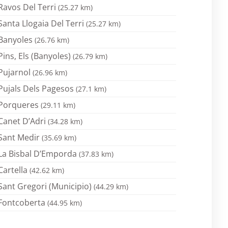
Ravos Del Terri
(25.27 km)
Santa Llogaia Del Terri
(25.27 km)
Banyoles
(26.76 km)
Pins, Els (Banyoles)
(26.79 km)
Pujarnol
(26.96 km)
Pujals Dels Pagesos
(27.1 km)
Porqueres
(29.11 km)
Canet D’Adri
(34.28 km)
Sant Medir
(35.69 km)
La Bisbal D’Emporda
(37.83 km)
Cartella
(42.62 km)
Sant Gregori (Municipio)
(44.29 km)
Fontcoberta
(44.95 km)