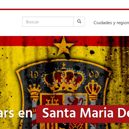
Ciudades y regio
ars en
Santa Maria 