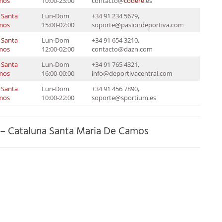
mos
10:00-23:00
contacto@
codere
.es
 Santa
Lun-Dom
+34 91 234 5679,
mos
15:00-02:00
soporte@pasiondeportiva.com
 Santa
Lun-Dom
+34 91 654 3210,
mos
12:00-02:00
contacto@dazn.com
 Santa
Lun-Dom
+34 91 765 4321,
mos
16:00-00:00
info@deportivacentral.com
 Santa
Lun-Dom
+34 91 456 7890,
mos
10:00-22:00
soporte@sportium.es
 – Cataluna Santa Maria De Camos