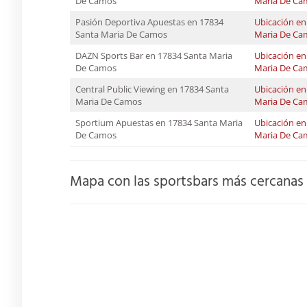
De Camos
Maria De Ca
Pasión Deportiva Apuestas en 17834
Ubicación en
Santa Maria De Camos
Maria De Ca
DAZN Sports Bar en 17834 Santa Maria
Ubicación en
De Camos
Maria De Ca
Central Public Viewing en 17834 Santa
Ubicación en
Maria De Camos
Maria De Ca
Sportium Apuestas en 17834 Santa Maria
Ubicación en
De Camos
Maria De Ca
Mapa con las sportsbars más cercanas