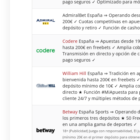
pago seguros ✓ Optimizado para móv
AdmiralBet España ⇒ Operando desd
200€ ✓ Cuotas competitivas en apues
depósito y retiro ✓ Función de cash
Codere
España ⇒ Apuestas desde 19
hasta 200€ en freebets ✓ Amplia cob
Transmisión en directo y opción de 
pago seguros ✓
William Hill
España ⇒ Tradición en a
bienvenida hasta 200€ en freebets ✓
depósito mínimo de 10€ ✓ Amplia co
directo ★ Función #MiApuesta para p
cliente 24/7 y múltiples métodos de
Betway
España Sports ⇒ Operando de
los primeros tres depósitos ★ 50 Fre
en una amplia gama de deportes ✓
18+ (Publicidad) Juega con responsabilidad, El 
(mínimo 20€ en el primer depósito para obtener