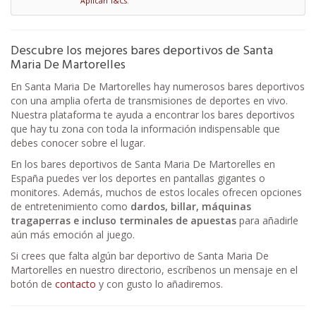
Aplican T&Cs
.
Descubre los mejores bares deportivos de Santa
Maria De Martorelles
En Santa Maria De Martorelles hay numerosos bares deportivos
con una amplia oferta de transmisiones de deportes en vivo.
Nuestra plataforma te ayuda a encontrar los bares deportivos
que hay tu zona con toda la información indispensable que
debes conocer sobre el lugar.
En los bares deportivos de Santa Maria De Martorelles en
España puedes ver los deportes en pantallas gigantes o
monitores. Además, muchos de estos locales ofrecen opciones
de entretenimiento como
dardos, billar, máquinas
tragaperras e incluso terminales de apuestas
para añadirle
aún más emoción al juego.
Si crees que falta algún bar deportivo de Santa Maria De
Martorelles en nuestro directorio, escríbenos un mensaje en el
botón de
contacto
y con gusto lo añadiremos.