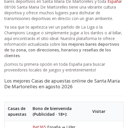
bares deportivos en Santa Maria De Martorelles y toda
España
!
08106 Santa Maria De Martorelles tiene una vibrante cultura
deportiva y ofrece muchos lugares para disfrutar de
transmisiones deportivas en directo con un gran ambiente.
Ya sea que te apetezca ver un partido de La Liga o la
Champions League o simplemente jugar a los dardos o al billar,
aquí encontrarás el sitio ideal. Nuestra plataforma te ofrece
información actualizada sobre
los mejores bares deportivos
de tu zona, con direcciones, horarios y reseñas de los
clientes
.
¡Somos tu primera opción en toda España para buscar
proveedores locales de juegos y entretenimiento!
Los mejores Casas de apuestas online de Santa Maria
De Martorelles en agosto 2026
Casas de
Bono de bienvenida
Visitar
apuestas
(Publicidad · 18+):
Bet365
España ⇒ Líder