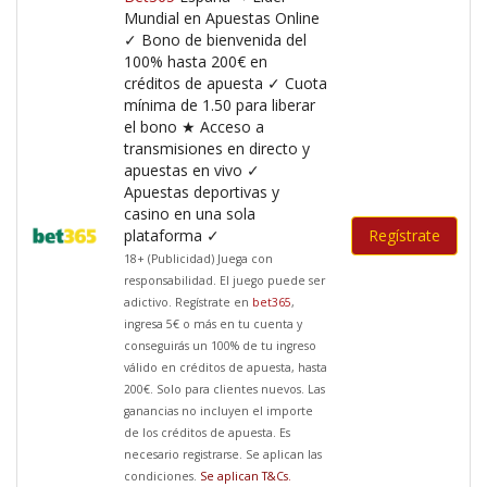
Mundial en Apuestas Online
✓ Bono de bienvenida del
100% hasta 200€ en
créditos de apuesta ✓ Cuota
mínima de 1.50 para liberar
el bono ★ Acceso a
transmisiones en directo y
apuestas en vivo ✓
Apuestas deportivas y
casino en una sola
plataforma ✓
Regístrate
18+ (Publicidad) Juega con
responsabilidad. El juego puede ser
adictivo. Regístrate en
bet365
,
ingresa 5€ o más en tu cuenta y
conseguirás un 100% de tu ingreso
válido en créditos de apuesta, hasta
200€. Solo para clientes nuevos. Las
ganancias no incluyen el importe
de los créditos de apuesta. Es
necesario registrarse. Se aplican las
condiciones.
Se aplican T&Cs
.