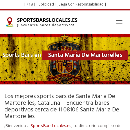
Skip
| +18 | Publicidad | Juega Con Responsabilidad |
to
main
content
Toggl
navig
Sports Bars en
Santa Maria De Martorelles
Los mejores sports bars de Santa Maria De
Martorelles, Cataluna – Encuentra bares
deportivos cerca de ti 08106 Santa Maria De
Martorelles
¡Bienvenido a
SportsBarsLocales.es
, tu directorio completo de