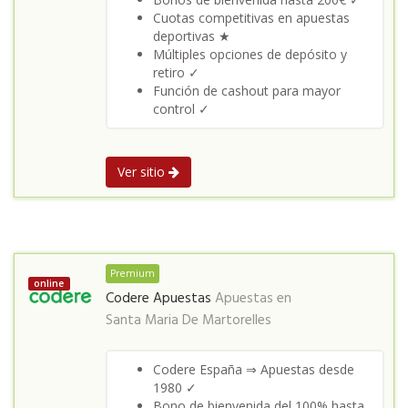
Cuotas competitivas en apuestas
deportivas ★
Múltiples opciones de depósito y
retiro ✓
Función de cashout para mayor
control ✓
Ver sitio
Premium
online
Codere Apuestas
Apuestas en
Santa Maria De Martorelles
Codere España ⇒ Apuestas desde
1980 ✓
Bono de bienvenida del 100% hasta