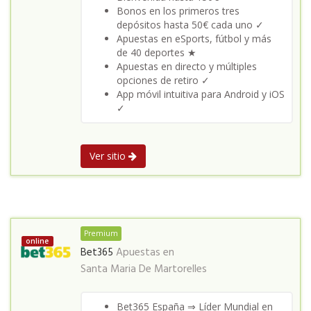
Bonos en los primeros tres
depósitos hasta 50€ cada uno ✓
Apuestas en eSports, fútbol y más
de 40 deportes ★
Apuestas en directo y múltiples
opciones de retiro ✓
App móvil intuitiva para Android y iOS
✓
Ver sitio
Premium
online
Bet365
Apuestas en
Santa Maria De Martorelles
Bet365 España ⇒ Líder Mundial en