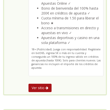
Apuestas Online ✓
Bono de bienvenida del 100% hasta
200€ en créditos de apuesta ✓
Cuota mínima de 1.50 para liberar el
bono ★
Acceso a transmisiones en directo y
apuestas en vivo ✓
Apuestas deportivas y casino en una
sola plataforma ✓
18+ (Publicidad). Juega con responsabilidad. Regístrate
en bet365, ingresa 5€ o más en tu cuenta y
conseguirás un 100% de tu ingreso válido en créditos
de apuesta (hasta 100€). Solo para clientes nuevos. Las
ganancias no incluyen el importe de los créditos de
apuesta.
Ver sitio