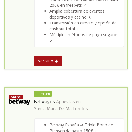
200€ en freebets ✓
Amplia cobertura de eventos
deportivos y casino ★
Transmisión en directo y opción de
cashout total ✓
Múltiples métodos de pago seguros
✓
Ver sitio
Premium
online
Betway.es
Apuestas en
Santa Maria De Martorelles
Betway España ⇒ Triple Bono de
Bienvenida hasta 150€ ✓