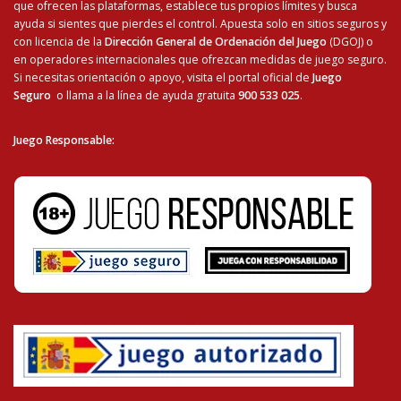
que ofrecen las plataformas, establece tus propios límites y busca
ayuda si sientes que pierdes el control. Apuesta solo en sitios seguros y
con licencia de la
Dirección General de Ordenación del Juego
(DGOJ) o
en operadores internacionales que ofrezcan medidas de juego seguro.
Si necesitas orientación o apoyo, visita el portal oficial de
Juego
Seguro
o llama a la línea de ayuda gratuita
900 533 025
.
Juego Responsable
: