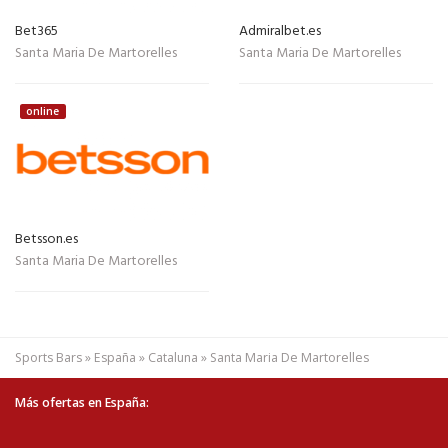
Bet365
Admiralbet.es
Santa Maria De Martorelles
Santa Maria De Martorelles
online
Betsson.es
Santa Maria De Martorelles
Sports Bars
»
España
»
Cataluna
»
Santa Maria De Martorelles
Más ofertas en España: