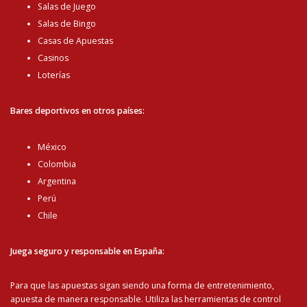
Salas de Juego
Salas de Bingo
Casas de Apuestas
Casinos
Loterías
Bares deportivos en otros países:
México
Colombia
Argentina
Perú
Chile
Juega seguro y responsable en España:
Para que las apuestas sigan siendo una forma de entretenimiento,
apuesta de manera responsable. Utiliza las herramientas de control