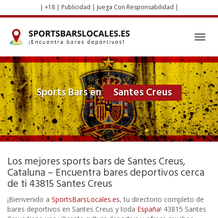
Skip
| +18 | Publicidad | Juega Con Responsabilidad |
to
main
content
Toggl
navig
Sports Bars en
Santes Creus
Los mejores sports bars de Santes Creus,
Cataluna – Encuentra bares deportivos cerca
de ti 43815 Santes Creus
¡Bienvenido a
SportsBarsLocales.es
, tu directorio completo de
bares deportivos en Santes Creus y toda
España
! 43815 Santes