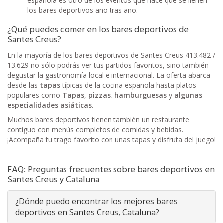
española es otro de los eventos que hace que se llenen
los bares deportivos año tras año.
¿Qué puedes comer en los bares deportivos de
Santes Creus?
En la mayoría de los bares deportivos de Santes Creus 413.482 /
13.629 no sólo podrás ver tus partidos favoritos, sino también
degustar la gastronomía local e internacional. La oferta abarca
desde las
tapas
típicas de la cocina española hasta platos
populares como
Tapas
,
pizzas
,
hamburguesas
y
algunas
especialidades asiáticas
.
Muchos bares deportivos tienen también un restaurante
contiguo con menús completos de comidas y bebidas.
¡Acompaña tu trago favorito con unas tapas y disfruta del juego!
FAQ: Preguntas frecuentes sobre bares deportivos en
Santes Creus y Cataluna
¿Dónde puedo encontrar los mejores bares
deportivos en Santes Creus, Cataluna?