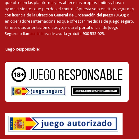
que ofrecen las plataformas, establece tus propios límites y busca
ayuda si sientes que pierdes el control. Apuesta solo en sitios seguros y
con licencia de la
Dirección General de Ordenación del Juego
(DGOJ) o
en operadores internacionales que ofrezcan medidas de juego seguro.
Si necesitas orientación o apoyo, visita el portal oficial de
Juego
Seguro
o llama a la línea de ayuda gratuita
900 533 025
.
Juego Responsable
: