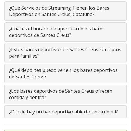
¿Qué Servicios de Streaming Tienen los Bares
Deportivos en Santes Creus, Cataluna?
¿Cuál es el horario de apertura de los bares
deportivos de Santes Creus?
¿Estos bares deportivos de Santes Creus son aptos
para familias?
¿Qué deportes puedo ver en los bares deportivos
de Santes Creus?
¿Los bares deportivos de Santes Creus ofrecen
comida y bebida?
¿Dónde hay un bar deportivo abierto cerca de mí?