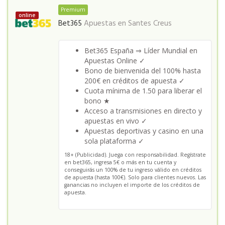
Premium
online
Bet365
Apuestas en
Santes Creus
Bet365 España ⇒ Líder Mundial en
Apuestas Online ✓
Bono de bienvenida del 100% hasta
200€ en créditos de apuesta ✓
Cuota mínima de 1.50 para liberar el
bono ★
Acceso a transmisiones en directo y
apuestas en vivo ✓
Apuestas deportivas y casino en una
sola plataforma ✓
18+ (Publicidad). Juega con responsabilidad. Regístrate
en bet365, ingresa 5€ o más en tu cuenta y
conseguirás un 100% de tu ingreso válido en créditos
de apuesta (hasta 100€). Solo para clientes nuevos. Las
ganancias no incluyen el importe de los créditos de
apuesta.