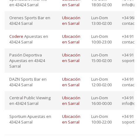
en 43424 Sarral
en Sarral
18:00-02:00
info@zo
Orenes Sports Bar en
Ubicación
Lun-Dom
+34 968 1
43424 Sarral
en Sarral
13:00-02:00
contact
Codere
Apuestas en
Ubicación
Lun-Dom
+34 91 23
43424 Sarral
en Sarral
10:00-23:00
contact
Pasión Deportiva
Ubicación
Lun-Dom
+34 91 23
Apuestas en 43424
en Sarral
15:00-02:00
soporte
Sarral
DAZN Sports Bar en
Ubicación
Lun-Dom
+34 91 65
43424 Sarral
en Sarral
12:00-02:00
contact
Central Public Viewing
Ubicación
Lun-Dom
+34 91 76
en 43424 Sarral
en Sarral
16:00-00:00
info@dep
Sportium Apuestas en
Ubicación
Lun-Dom
+34 91 45
43424 Sarral
en Sarral
10:00-22:00
soporte