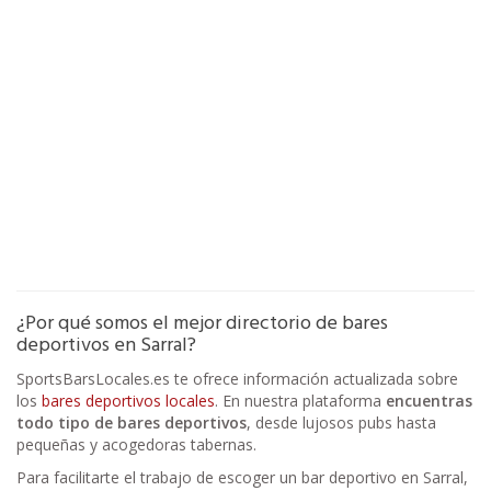
¿Por qué somos el mejor directorio de bares
deportivos en Sarral?
SportsBarsLocales.es te ofrece información actualizada sobre
los
bares deportivos locales
. En nuestra plataforma
encuentras
todo tipo de bares deportivos
, desde lujosos pubs hasta
pequeñas y acogedoras tabernas.
Para facilitarte el trabajo de escoger un bar deportivo en Sarral,