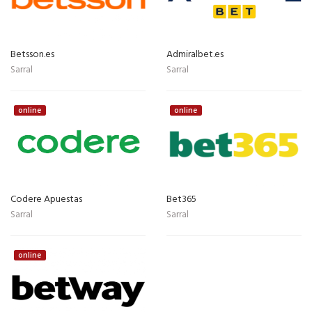
Betsson.es
Admiralbet.es
Sarral
Sarral
online
online
Codere Apuestas
Bet365
Sarral
Sarral
online