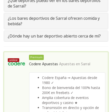
¿Qué deportes puedo ver en los bares deportivos
de Sarral?
¿Los bares deportivos de Sarral ofrecen comida y
bebida?
¿Dónde hay un bar deportivo abierto cerca de mí?
Premium
online
Codere Apuestas
Apuestas en
Sarral
Codere España ⇒ Apuestas desde
1980 ✓
Bono de bienvenida del 100% hasta
200€ en freebets ✓
Amplia cobertura de eventos
deportivos y casino ★
Transmisión en directo y opción de