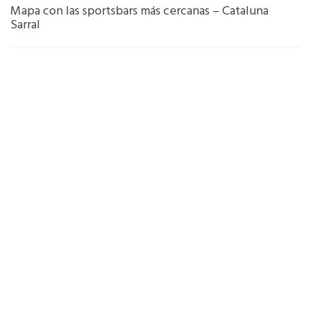
Mapa con las sportsbars más cercanas – Cataluna
Sarral