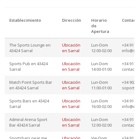
Establecimiento
Dirección
Horario
Contact
de
Apertura
The Sports Lounge en
Ubicación
Lun-Dom
+34 91 87
43424 Sarral
en Sarral
12:00-02:00
info@sp
Sports Pub en 43424
Ubicación
Lun-Dom
+34 91 34
Sarral
en Sarral
14:00-01:00
contact
Match Point Sports Bar
Ubicación
Lun-Dom
+34 902 4
en 43424 Sarral
en Sarral
11:00-01:00
soporte
Sports Bars en 43424
Ubicación
Lun-Dom
+34 91 78
Sarral
en Sarral
16:00-02:00
info@ele
Admiral Arena Sport
Ubicación
Lun-Dom
+34 91 12
Bar 43424 Sarral
en Sarral
12:00-02:00
contacto
Sportsbars near me
Ubicación
Vie-Dom
+34 91 87