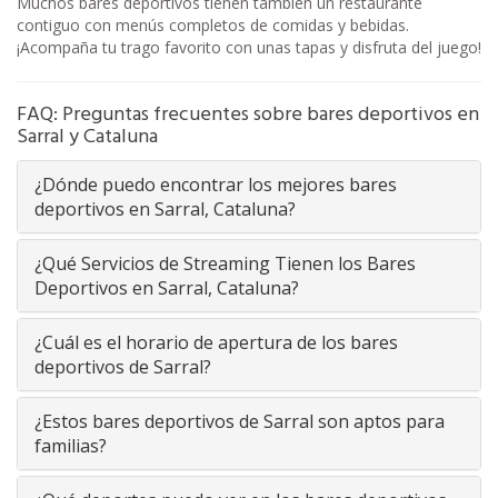
Muchos bares deportivos tienen también un restaurante
contiguo con menús completos de comidas y bebidas.
¡Acompaña tu trago favorito con unas tapas y disfruta del juego!
FAQ: Preguntas frecuentes sobre bares deportivos en
Sarral y Cataluna
¿Dónde puedo encontrar los mejores bares
deportivos en Sarral, Cataluna?
¿Qué Servicios de Streaming Tienen los Bares
Deportivos en Sarral, Cataluna?
¿Cuál es el horario de apertura de los bares
deportivos de Sarral?
¿Estos bares deportivos de Sarral son aptos para
familias?