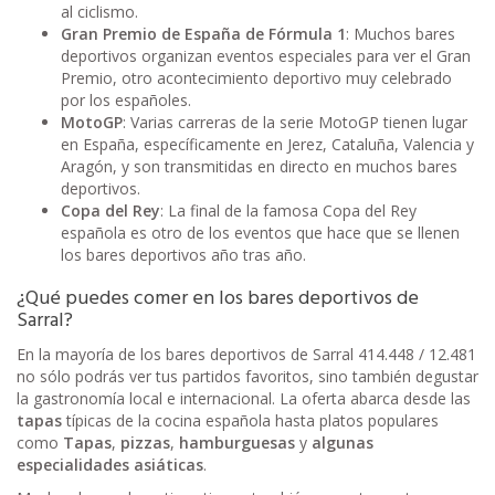
al ciclismo.
Gran Premio de España de Fórmula 1
: Muchos bares
deportivos organizan eventos especiales para ver el Gran
Premio, otro acontecimiento deportivo muy celebrado
por los españoles.
MotoGP
: Varias carreras de la serie MotoGP tienen lugar
en España, específicamente en Jerez, Cataluña, Valencia y
Aragón, y son transmitidas en directo en muchos bares
deportivos.
Copa del Rey
: La final de la famosa Copa del Rey
española es otro de los eventos que hace que se llenen
los bares deportivos año tras año.
¿Qué puedes comer en los bares deportivos de
Sarral?
En la mayoría de los bares deportivos de Sarral 414.448 / 12.481
no sólo podrás ver tus partidos favoritos, sino también degustar
la gastronomía local e internacional. La oferta abarca desde las
tapas
típicas de la cocina española hasta platos populares
como
Tapas
,
pizzas
,
hamburguesas
y
algunas
especialidades asiáticas
.