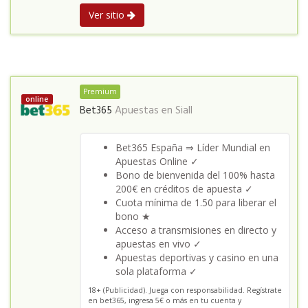
Ver sitio
Premium
online
Bet365
Apuestas en
Siall
Bet365 España ⇒ Líder Mundial en
Apuestas Online ✓
Bono de bienvenida del 100% hasta
200€ en créditos de apuesta ✓
Cuota mínima de 1.50 para liberar el
bono ★
Acceso a transmisiones en directo y
apuestas en vivo ✓
Apuestas deportivas y casino en una
sola plataforma ✓
18+ (Publicidad). Juega con responsabilidad. Regístrate
en bet365, ingresa 5€ o más en tu cuenta y