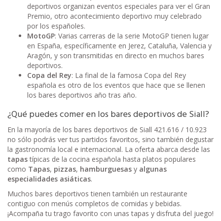
deportivos organizan eventos especiales para ver el Gran
Premio, otro acontecimiento deportivo muy celebrado
por los españoles.
MotoGP
: Varias carreras de la serie MotoGP tienen lugar
en España, específicamente en Jerez, Cataluña, Valencia y
Aragón, y son transmitidas en directo en muchos bares
deportivos.
Copa del Rey
: La final de la famosa Copa del Rey
española es otro de los eventos que hace que se llenen
los bares deportivos año tras año.
¿Qué puedes comer en los bares deportivos de Siall?
En la mayoría de los bares deportivos de Siall 421.616 / 10.923
no sólo podrás ver tus partidos favoritos, sino también degustar
la gastronomía local e internacional. La oferta abarca desde las
tapas
típicas de la cocina española hasta platos populares
como
Tapas
,
pizzas
,
hamburguesas
y
algunas
especialidades asiáticas
.
Muchos bares deportivos tienen también un restaurante
contiguo con menús completos de comidas y bebidas.
¡Acompaña tu trago favorito con unas tapas y disfruta del juego!