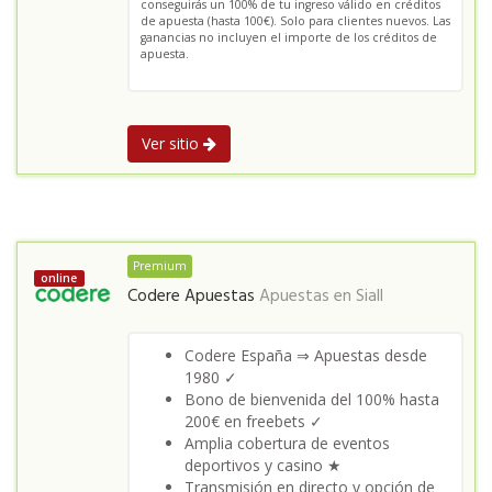
conseguirás un 100% de tu ingreso válido en créditos
de apuesta (hasta 100€). Solo para clientes nuevos. Las
ganancias no incluyen el importe de los créditos de
apuesta.
Ver sitio
Premium
online
Codere Apuestas
Apuestas en
Siall
Codere España ⇒ Apuestas desde
1980 ✓
Bono de bienvenida del 100% hasta
200€ en freebets ✓
Amplia cobertura de eventos
deportivos y casino ★
Transmisión en directo y opción de