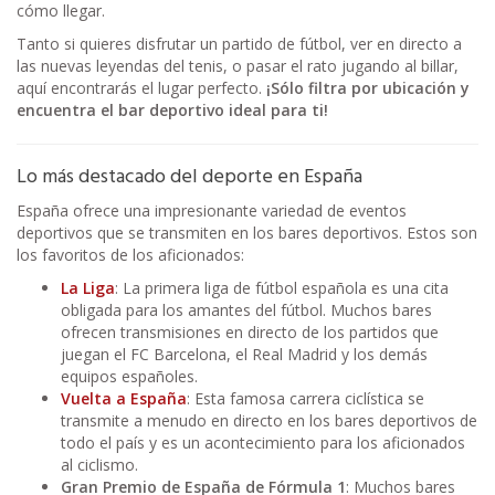
cómo llegar.
Tanto si quieres disfrutar un partido de fútbol, ver en directo a
las nuevas leyendas del tenis, o pasar el rato jugando al billar,
aquí encontrarás el lugar perfecto.
¡Sólo filtra por ubicación y
encuentra el bar deportivo ideal para ti!
Lo más destacado del deporte en España
España ofrece una impresionante variedad de eventos
deportivos que se transmiten en los bares deportivos. Estos son
los favoritos de los aficionados:
La Liga
: La primera liga de fútbol española es una cita
obligada para los amantes del fútbol. Muchos bares
ofrecen transmisiones en directo de los partidos que
juegan el FC Barcelona, el Real Madrid y los demás
equipos españoles.
Vuelta a España
: Esta famosa carrera ciclística se
transmite a menudo en directo en los bares deportivos de
todo el país y es un acontecimiento para los aficionados
al ciclismo.
Gran Premio de España de Fórmula 1
: Muchos bares