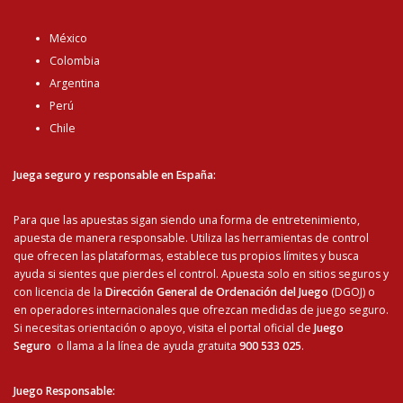
México
Colombia
Argentina
Perú
Chile
Juega seguro y responsable en España:
Para que las apuestas sigan siendo una forma de entretenimiento,
apuesta de manera responsable. Utiliza las herramientas de control
que ofrecen las plataformas, establece tus propios límites y busca
ayuda si sientes que pierdes el control. Apuesta solo en sitios seguros y
con licencia de la
Dirección General de Ordenación del Juego
(DGOJ) o
en operadores internacionales que ofrezcan medidas de juego seguro.
Si necesitas orientación o apoyo, visita el portal oficial de
Juego
Seguro
o llama a la línea de ayuda gratuita
900 533 025
.
Juego Responsable
: