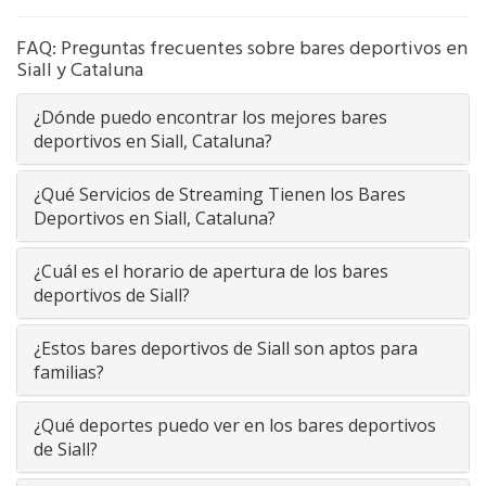
FAQ: Preguntas frecuentes sobre bares deportivos en
Siall y Cataluna
¿Dónde puedo encontrar los mejores bares
deportivos en Siall, Cataluna?
¿Qué Servicios de Streaming Tienen los Bares
Deportivos en Siall, Cataluna?
¿Cuál es el horario de apertura de los bares
deportivos de Siall?
¿Estos bares deportivos de Siall son aptos para
familias?
¿Qué deportes puedo ver en los bares deportivos
de Siall?