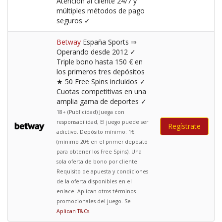
Atención al cliente 24/7 y
múltiples métodos de pago
seguros ✓
Betway
España Sports ⇒
Operando desde 2012 ✓
Triple bono hasta 150 € en
los primeros tres depósitos
★ 50 Free Spins incluidos ✓
Cuotas competitivas en una
amplia gama de deportes ✓
18+ (Publicidad) Juega con
responsabilidad, El juego puede ser
Regístrate
adictivo. Depósito mínimo: 1€
(mínimo 20€ en el primer depósito
para obtener los Free Spins). Una
sola oferta de bono por cliente.
Requisito de apuesta y condiciones
de la oferta disponibles en el
enlace. Aplican otros términos
promocionales del juego. Se
Aplican T&Cs
.