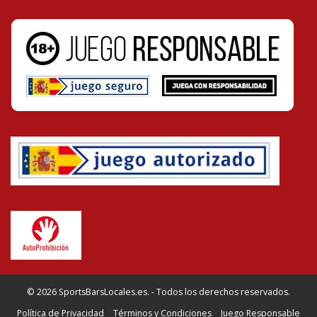
© 2026 SportsBarsLocales.es. - Todos los derechos reservados.
Política de Privacidad
Términos y Condiciones
Juego Responsable