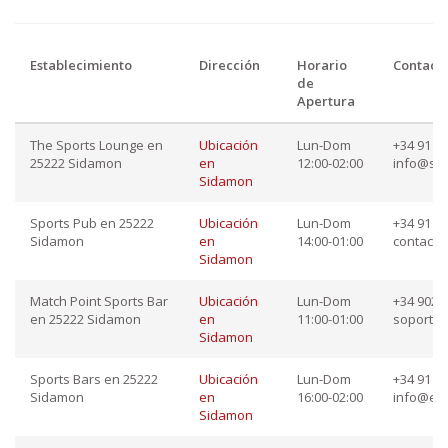
Establecimiento
Dirección
Horario
Contact
de
Apertura
The Sports Lounge en
Ubicación
Lun-Dom
+34 91 87
25222 Sidamon
en
12:00-02:00
info@sp
Sidamon
Sports Pub en 25222
Ubicación
Lun-Dom
+34 91 34
Sidamon
en
14:00-01:00
contact
Sidamon
Match Point Sports Bar
Ubicación
Lun-Dom
+34 902 4
en 25222 Sidamon
en
11:00-01:00
soporte
Sidamon
Sports Bars en 25222
Ubicación
Lun-Dom
+34 91 78
Sidamon
en
16:00-02:00
info@ele
Sidamon