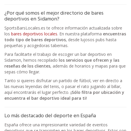
¿Por qué somos el mejor directorio de bares
deportivos en Sidamon?
SportsBarsLocales.es te ofrece información actualizada sobre
los
bares deportivos locales
. En nuestra plataforma
encuentras
todo tipo de bares deportivos
, desde lujosos pubs hasta
pequeñas y acogedoras tabernas.
Para facilitarte el trabajo de escoger un bar deportivo en
Sidamon, hemos recopilado
los servicios que ofrecen y las
reseñas de los clientes
, además de horarios y mapas para que
sepas cómo llegar.
Tanto si quieres disfrutar un partido de fútbol, ver en directo a
las nuevas leyendas del tenis, o pasar el rato jugando al billar,
aquí encontrarás el lugar perfecto.
¡Sólo filtra por ubicación y
encuentra el bar deportivo ideal para ti!
Lo más destacado del deporte en España
España ofrece una impresionante variedad de eventos
deportivos que se transmiten en los bares deportivos. Estos son