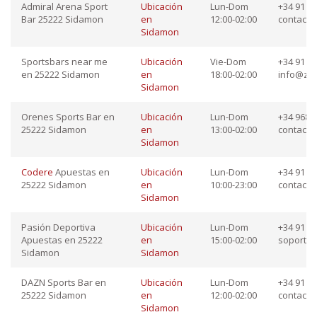
Admiral Arena Sport
Ubicación
Lun-Dom
+34 91 12
Bar 25222 Sidamon
en
12:00-02:00
contacto
Sidamon
Sportsbars near me
Ubicación
Vie-Dom
+34 91 87
en 25222 Sidamon
en
18:00-02:00
info@zo
Sidamon
Orenes Sports Bar en
Ubicación
Lun-Dom
+34 968 1
25222 Sidamon
en
13:00-02:00
contact
Sidamon
Codere
Apuestas en
Ubicación
Lun-Dom
+34 91 23
25222 Sidamon
en
10:00-23:00
contact
Sidamon
Pasión Deportiva
Ubicación
Lun-Dom
+34 91 23
Apuestas en 25222
en
15:00-02:00
soporte
Sidamon
Sidamon
DAZN Sports Bar en
Ubicación
Lun-Dom
+34 91 65
25222 Sidamon
en
12:00-02:00
contact
Sidamon