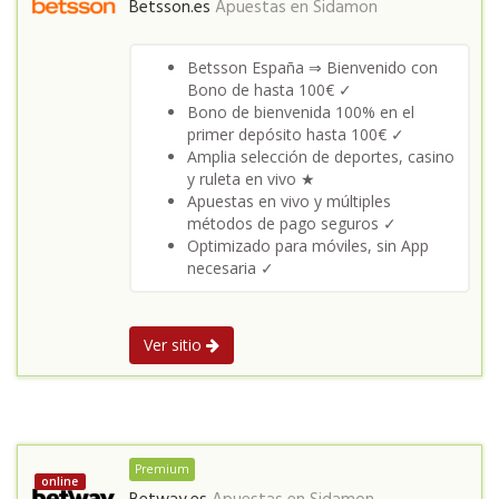
Betsson.es
Apuestas en
Sidamon
Betsson España ⇒ Bienvenido con
Bono de hasta 100€ ✓
Bono de bienvenida 100% en el
primer depósito hasta 100€ ✓
Amplia selección de deportes, casino
y ruleta en vivo ★
Apuestas en vivo y múltiples
métodos de pago seguros ✓
Optimizado para móviles, sin App
necesaria ✓
Ver sitio
Premium
online