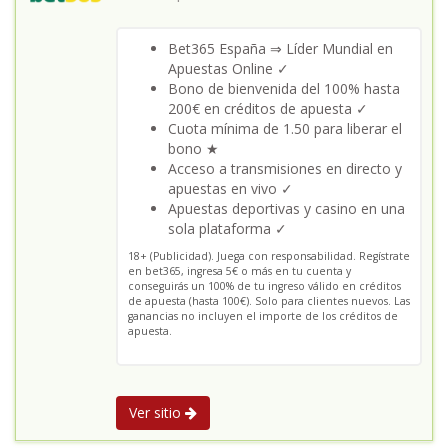
Bet365 España ⇒ Líder Mundial en
Apuestas Online ✓
Bono de bienvenida del 100% hasta
200€ en créditos de apuesta ✓
Cuota mínima de 1.50 para liberar el
bono ★
Acceso a transmisiones en directo y
apuestas en vivo ✓
Apuestas deportivas y casino en una
sola plataforma ✓
18+ (Publicidad). Juega con responsabilidad. Regístrate
en bet365, ingresa 5€ o más en tu cuenta y
conseguirás un 100% de tu ingreso válido en créditos
de apuesta (hasta 100€). Solo para clientes nuevos. Las
ganancias no incluyen el importe de los créditos de
apuesta.
Ver sitio