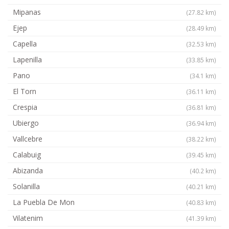
Mipanas
(27.82 km)
Ejep
(28.49 km)
Capella
(32.53 km)
Lapenilla
(33.85 km)
Pano
(34.1 km)
El Torn
(36.11 km)
Crespia
(36.81 km)
Ubiergo
(36.94 km)
Vallcebre
(38.22 km)
Calabuig
(39.45 km)
Abizanda
(40.2 km)
Solanilla
(40.21 km)
La Puebla De Mon
(40.83 km)
Vilatenim
(41.39 km)