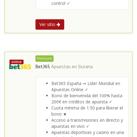
control ✓
Ver sitio
Premium
online
Bet365
Apuestas en
Siurana
Bet365 España ⇒ Líder Mundial en
Apuestas Online ✓
Bono de bienvenida del 100% hasta
200€ en créditos de apuesta ✓
Cuota mínima de 1.50 para liberar el
bono ★
Acceso a transmisiones en directo y
apuestas en vivo ✓
Apuestas deportivas y casino en una