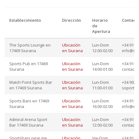
Establecimiento
Dirección
Horario
Contact
de
Apertura
The Sports Lounge en
Ubicación
Lun-Dom
+34 91 87
17469 Siurana
en Siurana
12:00-02:00
info@sp
Sports Pub en 17469
Ubicación
Lun-Dom
+34 91 34
Siurana
en Siurana
14:00-01:00
contact
Match Point Sports Bar
Ubicación
Lun-Dom
+34 902 4
en 17469 Siurana
en Siurana
11:00-01:00
soporte
Sports Bars en 17469
Ubicación
Lun-Dom
+34 91 78
Siurana
en Siurana
16:00-02:00
info@ele
Admiral Arena Sport
Ubicación
Lun-Dom
+34 91 12
Bar 17469 Siurana
en Siurana
12:00-02:00
contacto
Sportsbars near me
Ubicación
Vie-Dom
+34 91 87