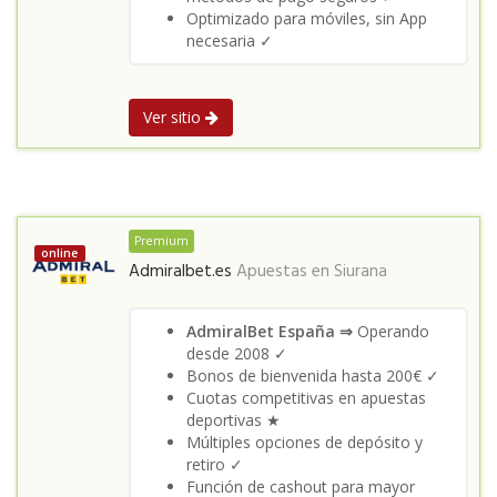
Optimizado para móviles, sin App
necesaria ✓
Ver sitio
Premium
online
Admiralbet.es
Apuestas en
Siurana
AdmiralBet España ⇒
Operando
desde 2008 ✓
Bonos de bienvenida hasta 200€ ✓
Cuotas competitivas en apuestas
deportivas ★
Múltiples opciones de depósito y
retiro ✓
Función de cashout para mayor