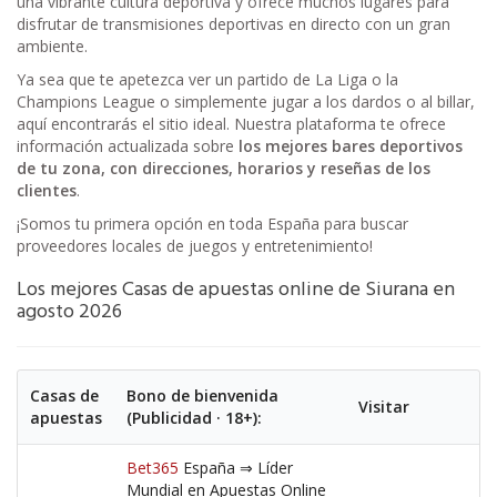
una vibrante cultura deportiva y ofrece muchos lugares para
disfrutar de transmisiones deportivas en directo con un gran
ambiente.
Ya sea que te apetezca ver un partido de La Liga o la
Champions League o simplemente jugar a los dardos o al billar,
aquí encontrarás el sitio ideal. Nuestra plataforma te ofrece
información actualizada sobre
los mejores bares deportivos
de tu zona, con direcciones, horarios y reseñas de los
clientes
.
¡Somos tu primera opción en toda España para buscar
proveedores locales de juegos y entretenimiento!
Los mejores Casas de apuestas online de Siurana en
agosto 2026
Casas de
Bono de bienvenida
Visitar
apuestas
(Publicidad · 18+):
Bet365
España ⇒ Líder
Mundial en Apuestas Online