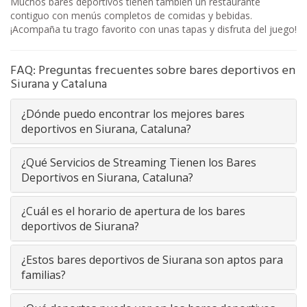
Muchos bares deportivos tienen también un restaurante
contiguo con menús completos de comidas y bebidas.
¡Acompaña tu trago favorito con unas tapas y disfruta del juego!
FAQ: Preguntas frecuentes sobre bares deportivos en
Siurana y Cataluna
¿Dónde puedo encontrar los mejores bares
deportivos en Siurana, Cataluna?
¿Qué Servicios de Streaming Tienen los Bares
Deportivos en Siurana, Cataluna?
¿Cuál es el horario de apertura de los bares
deportivos de Siurana?
¿Estos bares deportivos de Siurana son aptos para
familias?