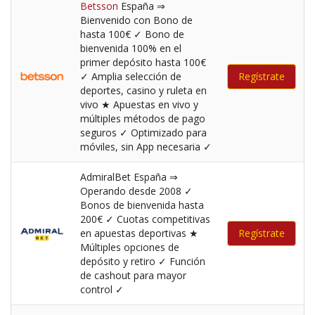
Betsson
España ⇒
Bienvenido con Bono de
hasta 100€ ✓ Bono de
bienvenida 100% en el
primer depósito hasta 100€
✓ Amplia selección de
Regístrate
deportes, casino y ruleta en
vivo ★ Apuestas en vivo y
múltiples métodos de pago
seguros ✓ Optimizado para
móviles, sin App necesaria ✓
AdmiralBet España ⇒
Operando desde 2008 ✓
Bonos de bienvenida hasta
200€ ✓ Cuotas competitivas
en apuestas deportivas ★
Regístrate
Múltiples opciones de
depósito y retiro ✓ Función
de cashout para mayor
control ✓