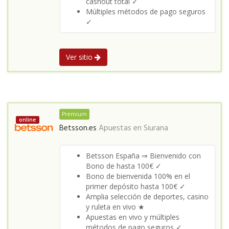
cashout total ✓
Múltiples métodos de pago seguros
✓
Ver sitio
Premium
online
Betsson.es
Apuestas en
Siurana
Betsson España ⇒ Bienvenido con
Bono de hasta 100€ ✓
Bono de bienvenida 100% en el
primer depósito hasta 100€ ✓
Amplia selección de deportes, casino
y ruleta en vivo ★
Apuestas en vivo y múltiples
métodos de pago seguros ✓