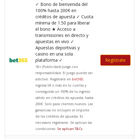
✓ Bono de bienvenida del
100% hasta 200€ en
créditos de apuesta ✓ Cuota
mínima de 1.50 para liberar
el bono ★ Acceso a
transmisiones en directo y
apuestas en vivo ✓
Apuestas deportivas y
casino en una sola
plataforma ✓
Regístrate
18+ (Publicidad) Juega con
responsabilidad. El juego puede ser
adictivo. Regístrate en
bet365
,
ingresa 5€ o más en tu cuenta y
conseguirás un 100% de tu ingreso
válido en créditos de apuesta, hasta
200€. Solo para clientes nuevos. Las
ganancias no incluyen el importe
de los créditos de apuesta. Es
necesario registrarse. Se aplican las
condiciones.
Se aplican T&Cs
.