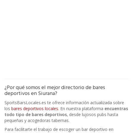
¿Por qué somos el mejor directorio de bares
deportivos en Siurana?
SportsBarsLocales.es te ofrece información actualizada sobre
los
bares deportivos locales
. En nuestra plataforma
encuentras
todo tipo de bares deportivos
, desde lujosos pubs hasta
pequeñas y acogedoras tabernas.
Para facilitarte el trabajo de escoger un bar deportivo en