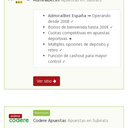
Admiralbet.es
Apuestas en
Subirats
AdmiralBet España ⇒
Operando
desde 2008 ✓
Bonos de bienvenida hasta 200€ ✓
Cuotas competitivas en apuestas
deportivas ★
Múltiples opciones de depósito y
retiro ✓
Función de cashout para mayor
control ✓
Ver sitio
Premium
online
Codere Apuestas
Apuestas en
Subirats