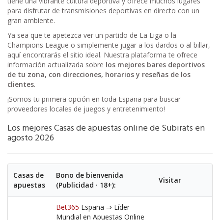
tiene una vibrante cultura deportiva y ofrece muchos lugares
para disfrutar de transmisiones deportivas en directo con un
gran ambiente.
Ya sea que te apetezca ver un partido de La Liga o la
Champions League o simplemente jugar a los dardos o al billar,
aquí encontrarás el sitio ideal. Nuestra plataforma te ofrece
información actualizada sobre
los mejores bares deportivos
de tu zona, con direcciones, horarios y reseñas de los
clientes
.
¡Somos tu primera opción en toda España para buscar
proveedores locales de juegos y entretenimiento!
Los mejores Casas de apuestas online de Subirats en
agosto 2026
Casas de
Bono de bienvenida
Visitar
apuestas
(Publicidad · 18+):
Bet365
España ⇒ Líder
Mundial en Apuestas Online