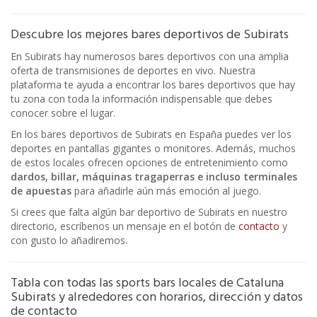
Descubre los mejores bares deportivos de Subirats
En Subirats hay numerosos bares deportivos con una amplia
oferta de transmisiones de deportes en vivo. Nuestra
plataforma te ayuda a encontrar los bares deportivos que hay
tu zona con toda la información indispensable que debes
conocer sobre el lugar.
En los bares deportivos de Subirats en España puedes ver los
deportes en pantallas gigantes o monitores. Además, muchos
de estos locales ofrecen opciones de entretenimiento como
dardos, billar, máquinas tragaperras e incluso terminales
de apuestas
para añadirle aún más emoción al juego.
Si crees que falta algún bar deportivo de Subirats en nuestro
directorio, escríbenos un mensaje en el botón de
contacto
y
con gusto lo añadiremos.
Tabla con todas las sports bars locales de Cataluna
Subirats y alrededores con horarios, dirección y datos
de contacto