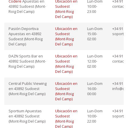
Codere
Apuestas en
Ubicación en
Lun-Dom
+34 91 23
43892 Sudoest (Mont-
Sudoest
10:00-
contact
Roig Del Camp)
(Mont-Roig
23:00
Del Camp)
Pasión Deportiva
Ubicación en
Lun-Dom
+34 91 23
Apuestas en 43892
Sudoest
15:00-
soporte
Sudoest (Mont-Roig
(Mont-Roig
02:00
Del Camp)
Del Camp)
DAZN Sports Bar en
Ubicación en
Lun-Dom
+34 91 65
43892 Sudoest (Mont-
Sudoest
12:00-
contact
Roig Del Camp)
(Mont-Roig
02:00
Del Camp)
Central Public Viewing
Ubicación en
Lun-Dom
+34 91 76
en 43892 Sudoest
Sudoest
16:00-
info@dep
(Mont-Roig Del Camp)
(Mont-Roig
00:00
Del Camp)
Sportium Apuestas
Ubicación en
Lun-Dom
+34 91 45
en 43892 Sudoest
Sudoest
10:00-
soporte
(Mont-Roig Del Camp)
(Mont-Roig
22:00
Del Camp)