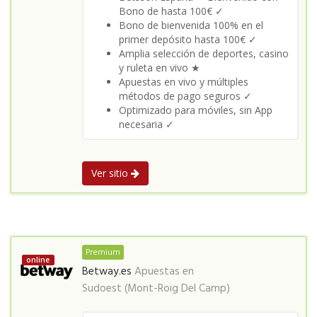
Bono de hasta 100€ ✓
Bono de bienvenida 100% en el
primer depósito hasta 100€ ✓
Amplia selección de deportes, casino
y ruleta en vivo ★
Apuestas en vivo y múltiples
métodos de pago seguros ✓
Optimizado para móviles, sin App
necesaria ✓
Ver sitio
Premium
online
Betway.es
Apuestas en
Sudoest (Mont-Roig Del Camp)