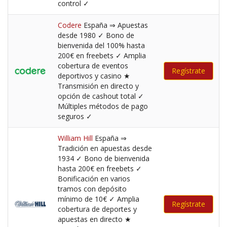
control ✓
Codere
España ⇒ Apuestas
desde 1980 ✓ Bono de
bienvenida del 100% hasta
200€ en freebets ✓ Amplia
cobertura de eventos
Regístrate
deportivos y casino ★
Transmisión en directo y
opción de cashout total ✓
Múltiples métodos de pago
seguros ✓
William Hill
España ⇒
Tradición en apuestas desde
1934 ✓ Bono de bienvenida
hasta 200€ en freebets ✓
Bonificación en varios
tramos con depósito
mínimo de 10€ ✓ Amplia
Regístrate
cobertura de deportes y
apuestas en directo ★