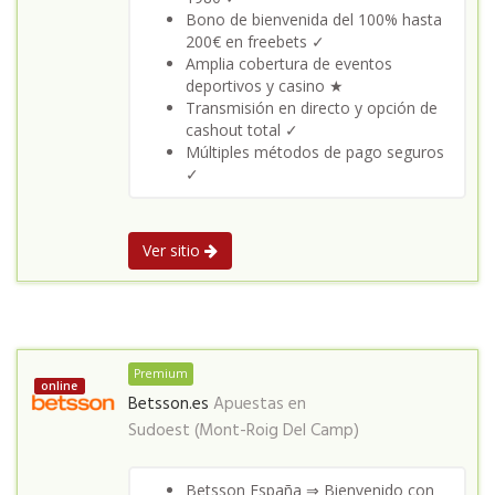
Bono de bienvenida del 100% hasta
200€ en freebets ✓
Amplia cobertura de eventos
deportivos y casino ★
Transmisión en directo y opción de
cashout total ✓
Múltiples métodos de pago seguros
✓
Ver sitio
Premium
online
Betsson.es
Apuestas en
Sudoest (Mont-Roig Del Camp)
Betsson España ⇒ Bienvenido con