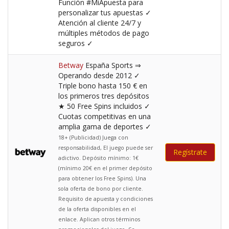
Función #MiApuesta para
personalizar tus apuestas ✓
Atención al cliente 24/7 y
múltiples métodos de pago
seguros ✓
Betway
España Sports ⇒
Operando desde 2012 ✓
Triple bono hasta 150 € en
los primeros tres depósitos
★ 50 Free Spins incluidos ✓
Cuotas competitivas en una
amplia gama de deportes ✓
18+ (Publicidad) Juega con
responsabilidad, El juego puede ser
Regístrate
adictivo. Depósito mínimo: 1€
(mínimo 20€ en el primer depósito
para obtener los Free Spins). Una
sola oferta de bono por cliente.
Requisito de apuesta y condiciones
de la oferta disponibles en el
enlace. Aplican otros términos