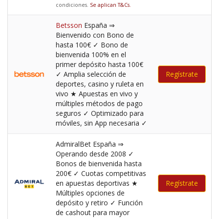
condiciones.
Se aplican T&Cs
.
Betsson
España ⇒
Bienvenido con Bono de
hasta 100€ ✓ Bono de
bienvenida 100% en el
primer depósito hasta 100€
✓ Amplia selección de
Regístrate
deportes, casino y ruleta en
vivo ★ Apuestas en vivo y
múltiples métodos de pago
seguros ✓ Optimizado para
móviles, sin App necesaria ✓
AdmiralBet España ⇒
Operando desde 2008 ✓
Bonos de bienvenida hasta
200€ ✓ Cuotas competitivas
en apuestas deportivas ★
Regístrate
Múltiples opciones de
depósito y retiro ✓ Función
de cashout para mayor