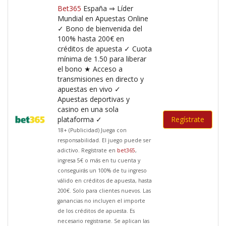
Bet365
España ⇒ Líder
Mundial en Apuestas Online
✓ Bono de bienvenida del
100% hasta 200€ en
créditos de apuesta ✓ Cuota
mínima de 1.50 para liberar
el bono ★ Acceso a
transmisiones en directo y
apuestas en vivo ✓
Apuestas deportivas y
casino en una sola
plataforma ✓
Regístrate
18+ (Publicidad) Juega con
responsabilidad. El juego puede ser
adictivo. Regístrate en
bet365
,
ingresa 5€ o más en tu cuenta y
conseguirás un 100% de tu ingreso
válido en créditos de apuesta, hasta
200€. Solo para clientes nuevos. Las
ganancias no incluyen el importe
de los créditos de apuesta. Es
necesario registrarse. Se aplican las