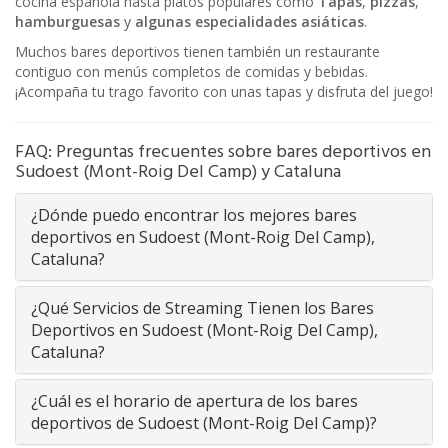
cocina española hasta platos populares como
Tapas
,
pizzas
,
hamburguesas
y
algunas especialidades asiáticas
.
Muchos bares deportivos tienen también un restaurante
contiguo con menús completos de comidas y bebidas.
¡Acompaña tu trago favorito con unas tapas y disfruta del juego!
FAQ: Preguntas frecuentes sobre bares deportivos en
Sudoest (Mont-Roig Del Camp) y Cataluna
¿Dónde puedo encontrar los mejores bares
deportivos en Sudoest (Mont-Roig Del Camp),
Cataluna?
¿Qué Servicios de Streaming Tienen los Bares
Deportivos en Sudoest (Mont-Roig Del Camp),
Cataluna?
¿Cuál es el horario de apertura de los bares
deportivos de Sudoest (Mont-Roig Del Camp)?