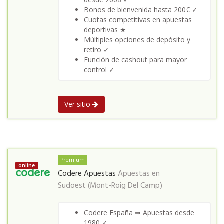
Bonos de bienvenida hasta 200€ ✓
Cuotas competitivas en apuestas
deportivas ★
Múltiples opciones de depósito y
retiro ✓
Función de cashout para mayor
control ✓
Ver sitio
Premium
online
Codere Apuestas
Apuestas en
Sudoest (Mont-Roig Del Camp)
Codere España ⇒ Apuestas desde
1980 ✓