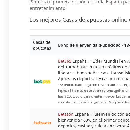
¡Somos tu primera opción en toda España par
entretenimiento!
Los mejores Casas de apuestas online
Casas de
Bono de bienvenida (Publicidad · 18+
apuestas
Bet365
España ⇒ Líder Mundial en A
del 100% hasta 200€ en créditos de
liberar el bono ★ Acceso a transmisi
Apuestas deportivas y casino en una
18+ (Publicidad) Juega con responsabilidad. El 
ingresa 5€ o más en tu cuenta y conseguirás un
hasta 200€. Solo para clientes nuevos. Las gana
apuesta. Es necesario registrarse. Se aplican la
Betsson
España ⇒ Bienvenido con Bo
bienvenida 100% en el primer depósi
deportes, casino y ruleta en vivo ★ 