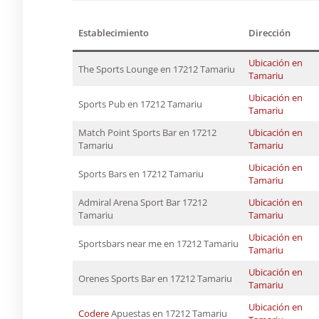
Establecimiento
Dirección
Ubicación en
The Sports Lounge en 17212 Tamariu
Tamariu
Ubicación en
Sports Pub en 17212 Tamariu
Tamariu
Match Point Sports Bar en 17212
Ubicación en
Tamariu
Tamariu
Ubicación en
Sports Bars en 17212 Tamariu
Tamariu
Admiral Arena Sport Bar 17212
Ubicación en
Tamariu
Tamariu
Ubicación en
Sportsbars near me en 17212 Tamariu
Tamariu
Ubicación en
Orenes Sports Bar en 17212 Tamariu
Tamariu
Ubicación en
Codere
Apuestas en 17212 Tamariu