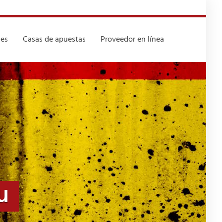
nes
Casas de apuestas
Proveedor en línea
u