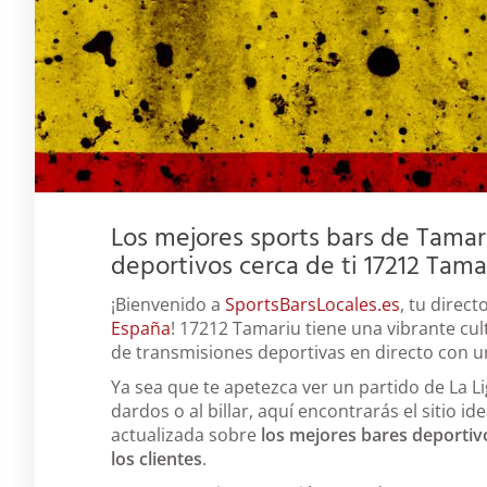
Los mejores sports bars de Tamar
deportivos cerca de ti 17212 Tama
¡Bienvenido a
SportsBarsLocales.es
, tu direc
España
! 17212 Tamariu tiene una vibrante cul
de transmisiones deportivas en directo con 
Ya sea que te apetezca ver un partido de La 
dardos o al billar, aquí encontrarás el sitio i
actualizada sobre
los mejores bares deportivo
los clientes
.