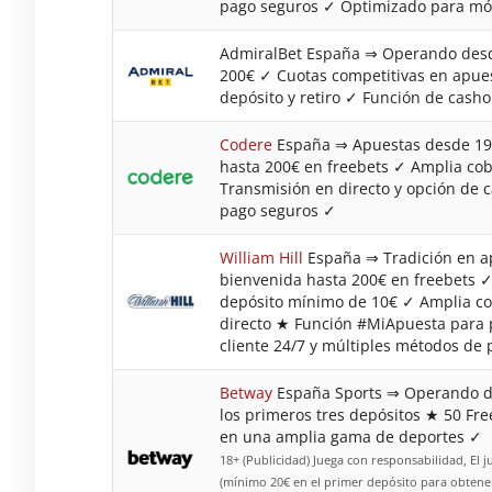
pago seguros ✓ Optimizado para móv
AdmiralBet España ⇒ Operando desd
200€ ✓ Cuotas competitivas en apues
depósito y retiro ✓ Función de cash
Codere
España ⇒ Apuestas desde 19
hasta 200€ en freebets ✓ Amplia cob
Transmisión en directo y opción de 
pago seguros ✓
William Hill
España ⇒ Tradición en a
bienvenida hasta 200€ en freebets ✓
depósito mínimo de 10€ ✓ Amplia co
directo ★ Función #MiApuesta para p
cliente 24/7 y múltiples métodos de
Betway
España Sports ⇒ Operando de
los primeros tres depósitos ★ 50 Fre
en una amplia gama de deportes ✓
18+ (Publicidad) Juega con responsabilidad, El 
(mínimo 20€ en el primer depósito para obtener