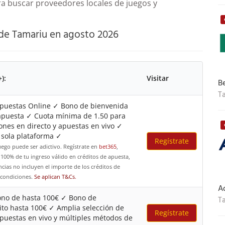
a buscar proveedores locales de juegos y
 de Tamariu en agosto 2026
):
Visitar
B
T
puestas Online ✓ Bono de bienvenida
 apuesta ✓ Cuota mínima de 1.50 para
ones en directo y apuestas en vivo ✓
 sola plataforma ✓
Regístrate
juego puede ser adictivo. Regístrate en
bet365
,
 100% de tu ingreso válido en créditos de apuesta,
ncias no incluyen el importe de los créditos de
s condiciones.
Se aplican T&Cs
.
A
no de hasta 100€ ✓ Bono de
T
to hasta 100€ ✓ Amplia selección de
Regístrate
Apuestas en vivo y múltiples métodos de