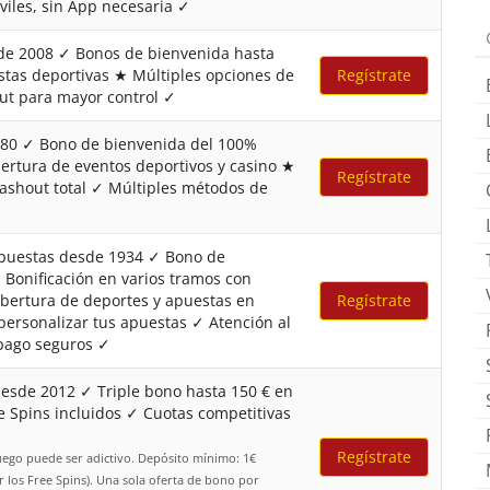
iles, sin App necesaria ✓
e 2008 ✓ Bonos de bienvenida hasta
tas deportivas ★ Múltiples opciones de
Regístrate
out para mayor control ✓
80 ✓ Bono de bienvenida del 100%
ertura de eventos deportivos y casino ★
Regístrate
cashout total ✓ Múltiples métodos de
puestas desde 1934 ✓ Bono de
 Bonificación en varios tramos con
bertura de deportes y apuestas en
Regístrate
ersonalizar tus apuestas ✓ Atención al
 pago seguros ✓
sde 2012 ✓ Triple bono hasta 150 € en
e Spins incluidos ✓ Cuotas competitivas
Regístrate
juego puede ser adictivo. Depósito mínimo: 1€
 los Free Spins). Una sola oferta de bono por