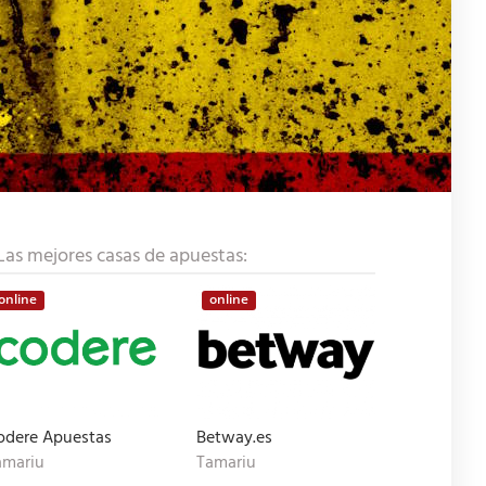
Las mejores casas de apuestas:
online
online
odere Apuestas
Betway.es
amariu
Tamariu