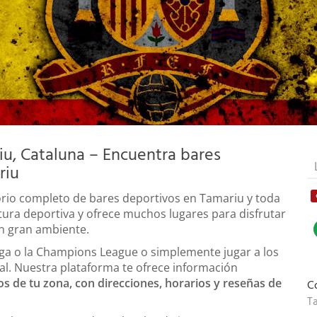
iu, Cataluna – Encuentra bares
riu
torio completo de bares deportivos en Tamariu y toda
tura deportiva y ofrece muchos lugares para disfrutar
un gran ambiente.
Liga o la Champions League o simplemente jugar a los
deal. Nuestra plataforma te ofrece información
s de tu zona, con direcciones, horarios y reseñas de
C
T