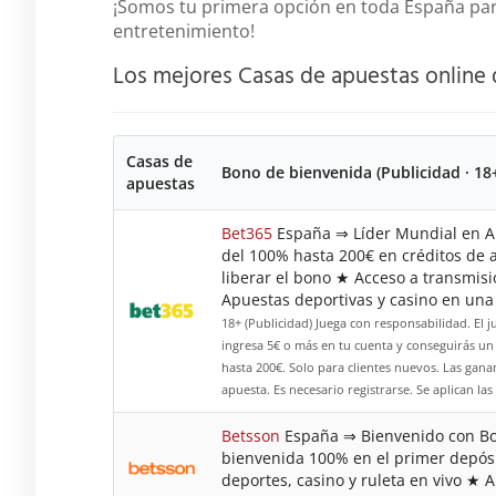
¡Somos tu primera opción en toda España par
entretenimiento!
Los mejores Casas de apuestas online 
Casas de
Bono de bienvenida (Publicidad · 18+
apuestas
Bet365
España ⇒ Líder Mundial en A
del 100% hasta 200€ en créditos de
liberar el bono ★ Acceso a transmisi
Apuestas deportivas y casino en una
18+ (Publicidad) Juega con responsabilidad. El 
ingresa 5€ o más en tu cuenta y conseguirás un
hasta 200€. Solo para clientes nuevos. Las gana
apuesta. Es necesario registrarse. Se aplican la
Betsson
España ⇒ Bienvenido con Bo
bienvenida 100% en el primer depósi
deportes, casino y ruleta en vivo ★ 