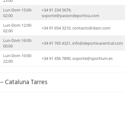
23:00
Lun-Dom 15:00-
+34 91 234 5679,
02:00
soporte@pasiondeportiva.com
Lun-Dom 12:00-
+34 91 654 3210, contacto@dazn.com
02:00
Lun-Dom 16:00-
+34 91 765 4321, info@deportivacentral.com
00:00
Lun-Dom 10:00-
+34 91 456 7890, soporte@sportium.es
22:00
– Cataluna Tarres