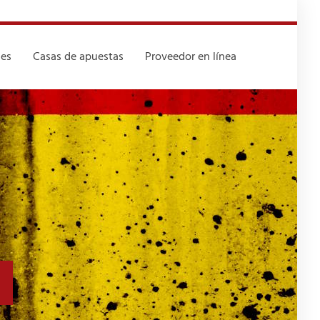
nes
Casas de apuestas
Proveedor en línea