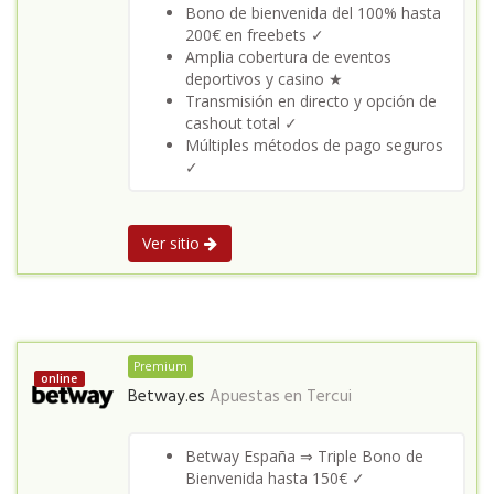
Bono de bienvenida del 100% hasta
200€ en freebets ✓
Amplia cobertura de eventos
deportivos y casino ★
Transmisión en directo y opción de
cashout total ✓
Múltiples métodos de pago seguros
✓
Ver sitio
Premium
online
Betway.es
Apuestas en
Tercui
Betway España ⇒ Triple Bono de
Bienvenida hasta 150€ ✓