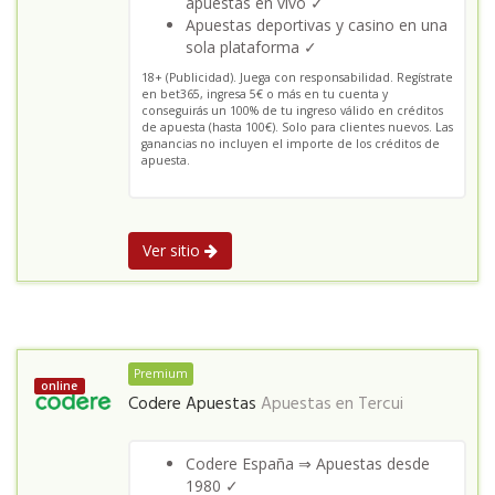
apuestas en vivo ✓
Apuestas deportivas y casino en una
sola plataforma ✓
18+ (Publicidad). Juega con responsabilidad. Regístrate
en bet365, ingresa 5€ o más en tu cuenta y
conseguirás un 100% de tu ingreso válido en créditos
de apuesta (hasta 100€). Solo para clientes nuevos. Las
ganancias no incluyen el importe de los créditos de
apuesta.
Ver sitio
Premium
online
Codere Apuestas
Apuestas en
Tercui
Codere España ⇒ Apuestas desde
1980 ✓