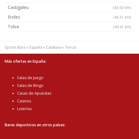
Castigaleu
(43.63 km)
Eroles
(46.31 km)
Tolva
(49.41 km)
Sports Bars
»
España
»
Cataluna
»
Tercui
Más ofertas en España:
Salas de Juego
Salas de Bingo
Casas de Apuestas
Casinos
Loterías
Bares deportivos en otros países: