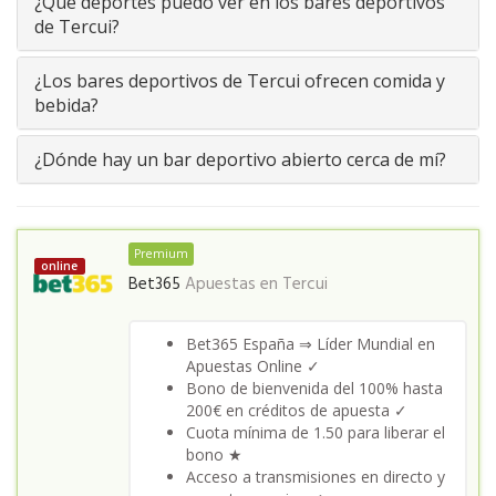
¿Qué deportes puedo ver en los bares deportivos
de Tercui?
¿Los bares deportivos de Tercui ofrecen comida y
bebida?
¿Dónde hay un bar deportivo abierto cerca de mí?
Premium
online
Bet365
Apuestas en
Tercui
Bet365 España ⇒ Líder Mundial en
Apuestas Online ✓
Bono de bienvenida del 100% hasta
200€ en créditos de apuesta ✓
Cuota mínima de 1.50 para liberar el
bono ★
Acceso a transmisiones en directo y