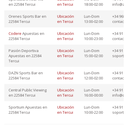
en 22584 Tercui
en Tercui
18:00-02:00
info@zo
Orenes Sports Bar en
Ubicación
Lun-Dom
+34 968 1
22584 Tercui
en Tercui
13:00-02:00
contact
Codere
Apuestas en
Ubicación
Lun-Dom
+34 91 23
22584 Tercui
en Tercui
10:00-23:00
contact
Pasión Deportiva
Ubicación
Lun-Dom
+34 91 23
Apuestas en 22584
en Tercui
15:00-02:00
soporte
Tercui
DAZN Sports Bar en
Ubicación
Lun-Dom
+34 91 65
22584 Tercui
en Tercui
12:00-02:00
contact
Central Public Viewing
Ubicación
Lun-Dom
+34 91 76
en 22584 Tercui
en Tercui
16:00-00:00
info@dep
Sportium Apuestas en
Ubicación
Lun-Dom
+34 91 45
22584 Tercui
en Tercui
10:00-22:00
soporte