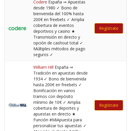
Codere
España ⇒ Apuestas
desde 1980 ✓ Bono de
bienvenida del 100% hasta
200€ en freebets ✓ Amplia
cobertura de eventos
Regístrate
deportivos y casino ★
Transmisión en directo y
opción de cashout total ✓
Múltiples métodos de pago
seguros ✓
William Hill
España ⇒
Tradición en apuestas desde
1934 ✓ Bono de bienvenida
hasta 200€ en freebets ✓
Bonificación en varios
tramos con depósito
mínimo de 10€ ✓ Amplia
Regístrate
cobertura de deportes y
apuestas en directo ★
Función #MiApuesta para
personalizar tus apuestas ✓