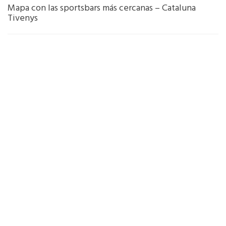
Mapa con las sportsbars más cercanas – Cataluna
Tivenys