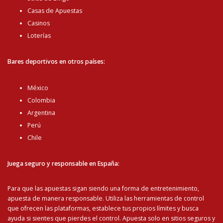
Casas de Apuestas
Casinos
Loterías
Bares deportivos en otros países:
México
Colombia
Argentina
Perú
Chile
Juega seguro y responsable en España:
Para que las apuestas sigan siendo una forma de entretenimiento,
apuesta de manera responsable. Utiliza las herramientas de control
que ofrecen las plataformas, establece tus propios límites y busca
ayuda si sientes que pierdes el control. Apuesta solo en sitios seguros y