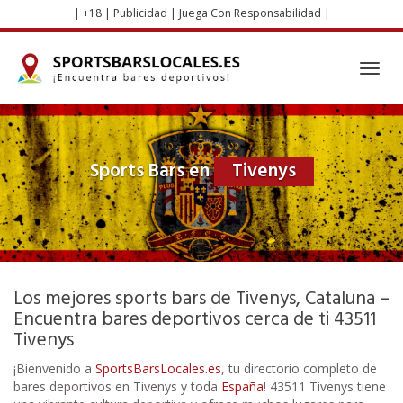
Skip
| +18 | Publicidad | Juega Con Responsabilidad |
to
main
content
Toggl
navig
Sports Bars en
Tivenys
Los mejores sports bars de Tivenys, Cataluna –
Encuentra bares deportivos cerca de ti 43511
Tivenys
¡Bienvenido a
SportsBarsLocales.es
, tu directorio completo de
bares deportivos en Tivenys y toda
España
! 43511 Tivenys tiene