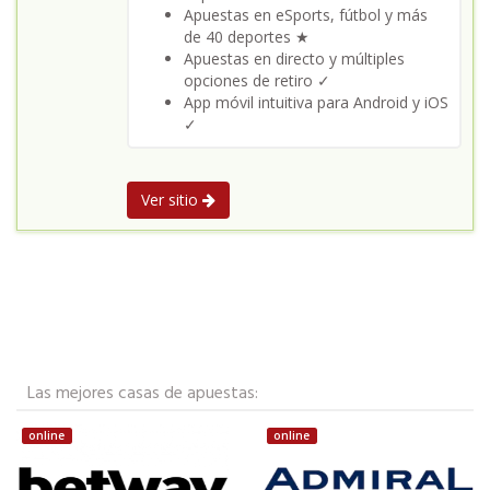
Apuestas en eSports, fútbol y más
de 40 deportes ★
Apuestas en directo y múltiples
opciones de retiro ✓
App móvil intuitiva para Android y iOS
✓
Ver sitio
Las mejores casas de apuestas:
online
online