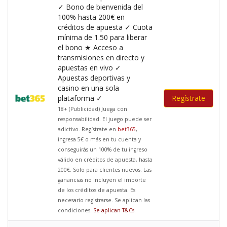
✓ Bono de bienvenida del
100% hasta 200€ en
créditos de apuesta ✓ Cuota
mínima de 1.50 para liberar
el bono ★ Acceso a
transmisiones en directo y
apuestas en vivo ✓
Apuestas deportivas y
casino en una sola
plataforma ✓
Regístrate
18+ (Publicidad) Juega con
responsabilidad. El juego puede ser
adictivo. Regístrate en
bet365
,
ingresa 5€ o más en tu cuenta y
conseguirás un 100% de tu ingreso
válido en créditos de apuesta, hasta
200€. Solo para clientes nuevos. Las
ganancias no incluyen el importe
de los créditos de apuesta. Es
necesario registrarse. Se aplican las
condiciones.
Se aplican T&Cs
.