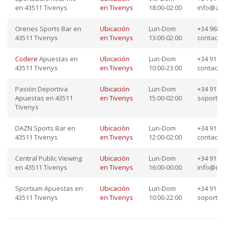
en 43511 Tivenys
en Tivenys
18:00-02:00
info@zo
Orenes Sports Bar en
Ubicación
Lun-Dom
+34 968 1
43511 Tivenys
en Tivenys
13:00-02:00
contact
Codere
Apuestas en
Ubicación
Lun-Dom
+34 91 23
43511 Tivenys
en Tivenys
10:00-23:00
contact
Pasión Deportiva
Ubicación
Lun-Dom
+34 91 23
Apuestas en 43511
en Tivenys
15:00-02:00
soporte
Tivenys
DAZN Sports Bar en
Ubicación
Lun-Dom
+34 91 65
43511 Tivenys
en Tivenys
12:00-02:00
contact
Central Public Viewing
Ubicación
Lun-Dom
+34 91 76
en 43511 Tivenys
en Tivenys
16:00-00:00
info@dep
Sportium Apuestas en
Ubicación
Lun-Dom
+34 91 45
43511 Tivenys
en Tivenys
10:00-22:00
soporte