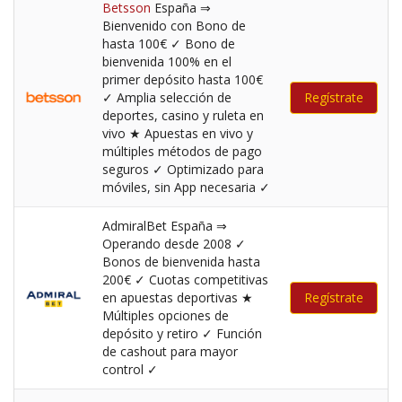
Betsson
España ⇒
Bienvenido con Bono de
hasta 100€ ✓ Bono de
bienvenida 100% en el
primer depósito hasta 100€
✓ Amplia selección de
Regístrate
deportes, casino y ruleta en
vivo ★ Apuestas en vivo y
múltiples métodos de pago
seguros ✓ Optimizado para
móviles, sin App necesaria ✓
AdmiralBet España ⇒
Operando desde 2008 ✓
Bonos de bienvenida hasta
200€ ✓ Cuotas competitivas
en apuestas deportivas ★
Regístrate
Múltiples opciones de
depósito y retiro ✓ Función
de cashout para mayor
control ✓