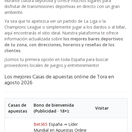
vibrante cultura deportiva y ofrece muchos lugares para
disfrutar de transmisiones deportivas en directo con un gran
ambiente.
Ya sea que te apetezca ver un partido de La Liga o la
Champions League o simplemente jugar a los dardos o al billar,
aquí encontrarás el sitio ideal. Nuestra plataforma te ofrece
información actualizada sobre
los mejores bares deportivos
de tu zona, con direcciones, horarios y reseñas de los
clientes
.
¡Somos tu primera opción en toda España para buscar
proveedores locales de juegos y entretenimiento!
Los mejores Casas de apuestas online de Tora en
agosto 2026
Casas de
Bono de bienvenida
Visitar
apuestas
(Publicidad · 18+):
Bet365
España ⇒ Líder
Mundial en Apuestas Online