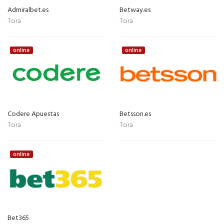
Admiralbet.es
Betway.es
Tora
Tora
online
online
Codere Apuestas
Betsson.es
Tora
Tora
online
Bet365