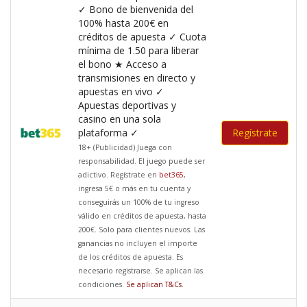
✓ Bono de bienvenida del
100% hasta 200€ en
créditos de apuesta ✓ Cuota
mínima de 1.50 para liberar
el bono ★ Acceso a
transmisiones en directo y
apuestas en vivo ✓
Apuestas deportivas y
casino en una sola
plataforma ✓
Regístrate
18+ (Publicidad) Juega con
responsabilidad. El juego puede ser
adictivo. Regístrate en
bet365
,
ingresa 5€ o más en tu cuenta y
conseguirás un 100% de tu ingreso
válido en créditos de apuesta, hasta
200€. Solo para clientes nuevos. Las
ganancias no incluyen el importe
de los créditos de apuesta. Es
necesario registrarse. Se aplican las
condiciones.
Se aplican T&Cs
.