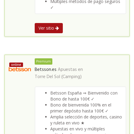
Múltiples métodos de pago seguros
✓
Ver sitio
Premium
online
Betsson.es
Apuestas en
Torre Del Sol (Camping)
Betsson España ⇒ Bienvenido con
Bono de hasta 100€ ✓
Bono de bienvenida 100% en el
primer depósito hasta 100€ ✓
Amplia selección de deportes, casino
y ruleta en vivo ★
Apuestas en vivo y múltiples