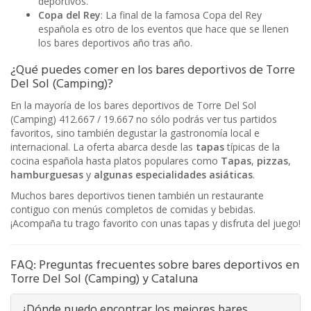
deportivos.
Copa del Rey
: La final de la famosa Copa del Rey
española es otro de los eventos que hace que se llenen
los bares deportivos año tras año.
¿Qué puedes comer en los bares deportivos de Torre
Del Sol (Camping)?
En la mayoría de los bares deportivos de Torre Del Sol
(Camping) 412.667 / 19.667 no sólo podrás ver tus partidos
favoritos, sino también degustar la gastronomía local e
internacional. La oferta abarca desde las
tapas
típicas de la
cocina española hasta platos populares como
Tapas
,
pizzas
,
hamburguesas
y
algunas especialidades asiáticas
.
Muchos bares deportivos tienen también un restaurante
contiguo con menús completos de comidas y bebidas.
¡Acompaña tu trago favorito con unas tapas y disfruta del juego!
FAQ: Preguntas frecuentes sobre bares deportivos en
Torre Del Sol (Camping) y Cataluna
¿Dónde puedo encontrar los mejores bares