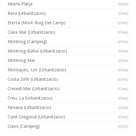
Miami-Platja
(0 km)
Bera (Urbanitzacio)
(0 km)
Etersa (Mont-Roig Del Camp)
(0 km)
Clara Mar (Urbanitzacio)
(0 km)
Montroig (Camping)
(0 km)
Montroig-Bahia (Urbanitzacio)
(0 km)
Montroig-Mar
(0 km)
Morisques, Les (Urbanitzacio)
(0 km)
Costa Zefir (Urbanitzacio)
(0 km)
Creixell-Mar (Urbanitzacio)
(0 km)
Creu, La (Urbanitzacio)
(0 km)
Nirvana (Urbanitzacio)
(0 km)
Cunit-Diagonal (Urbanitzacio)
(0 km)
Oasis (Camping)
(0 km)