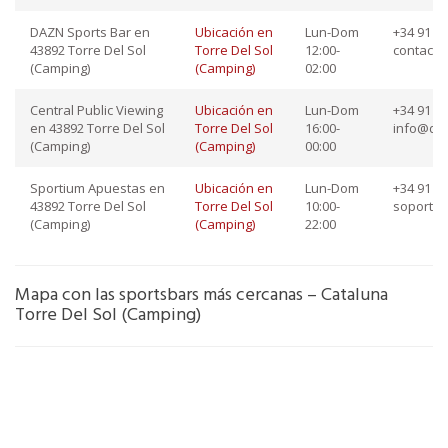
DAZN Sports Bar en
Ubicación en
Lun-Dom
+34 91 65
43892 Torre Del Sol
Torre Del Sol
12:00-
contact
(Camping)
(Camping)
02:00
Central Public Viewing
Ubicación en
Lun-Dom
+34 91 76
en 43892 Torre Del Sol
Torre Del Sol
16:00-
info@dep
(Camping)
(Camping)
00:00
Sportium Apuestas en
Ubicación en
Lun-Dom
+34 91 45
43892 Torre Del Sol
Torre Del Sol
10:00-
soporte
(Camping)
(Camping)
22:00
Mapa con las sportsbars más cercanas – Cataluna
Torre Del Sol (Camping)