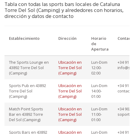
Tabla con todas las sports bars locales de Cataluna
Torre Del Sol (Camping) y alrededores con horarios,
dirección y datos de contacto
Establecimiento
Dirección
Horario
Contact
de
Apertura
The Sports Lounge en
Ubicación en
Lun-Dom
+34 91 87
43892 Torre Del Sol
Torre Del Sol
12:00-
info@sp
(Camping)
(Camping)
02:00
Sports Pub en 43892
Ubicación en
Lun-Dom
+34 91 34
Torre Del Sol
Torre Del Sol
14:00-
contact
(Camping)
(Camping)
01:00
Match Point Sports
Ubicación en
Lun-Dom
+34 902 4
Bar en 43892 Torre
Torre Del Sol
11:00-
soporte
Del Sol (Camping)
(Camping)
01:00
Sports Bars en 43892
Ubicación en
Lun-Dom
+34 91 78