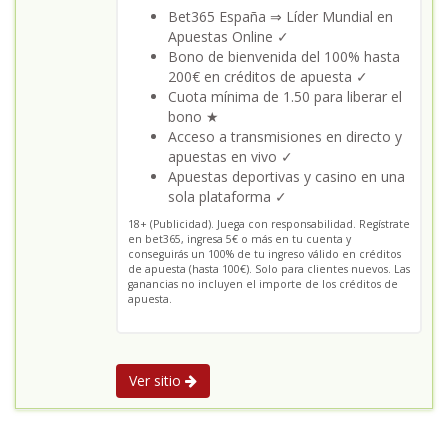
Bet365 España ⇒ Líder Mundial en
Apuestas Online ✓
Bono de bienvenida del 100% hasta
200€ en créditos de apuesta ✓
Cuota mínima de 1.50 para liberar el
bono ★
Acceso a transmisiones en directo y
apuestas en vivo ✓
Apuestas deportivas y casino en una
sola plataforma ✓
18+ (Publicidad). Juega con responsabilidad. Regístrate
en bet365, ingresa 5€ o más en tu cuenta y
conseguirás un 100% de tu ingreso válido en créditos
de apuesta (hasta 100€). Solo para clientes nuevos. Las
ganancias no incluyen el importe de los créditos de
apuesta.
Ver sitio