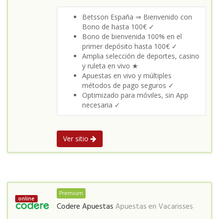
Betsson España ⇒ Bienvenido con
Bono de hasta 100€ ✓
Bono de bienvenida 100% en el
primer depósito hasta 100€ ✓
Amplia selección de deportes, casino
y ruleta en vivo ★
Apuestas en vivo y múltiples
métodos de pago seguros ✓
Optimizado para móviles, sin App
necesaria ✓
Ver sitio
Premium
online
Codere Apuestas
Apuestas en
Vacarisses