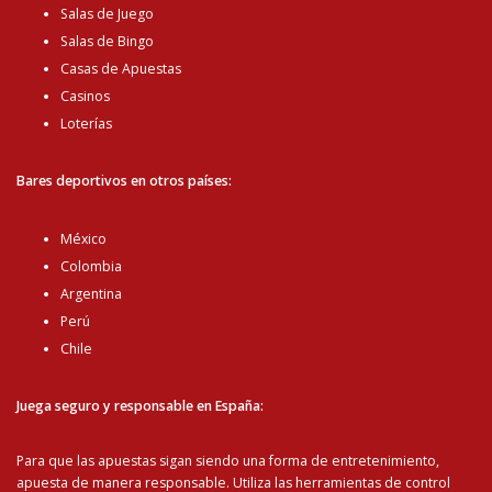
Salas de Juego
Salas de Bingo
Casas de Apuestas
Casinos
Loterías
Bares deportivos en otros países:
México
Colombia
Argentina
Perú
Chile
Juega seguro y responsable en España:
Para que las apuestas sigan siendo una forma de entretenimiento,
apuesta de manera responsable. Utiliza las herramientas de control