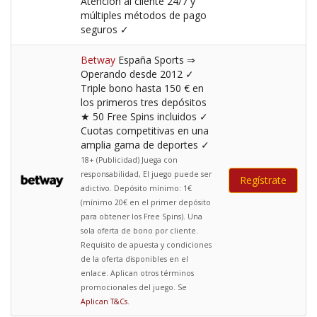
Atención al cliente 24/7 y
múltiples métodos de pago
seguros ✓
Betway
España Sports ⇒
Operando desde 2012 ✓
Triple bono hasta 150 € en
los primeros tres depósitos
★ 50 Free Spins incluidos ✓
Cuotas competitivas en una
amplia gama de deportes ✓
18+ (Publicidad) Juega con
responsabilidad, El juego puede ser
Regístrate
adictivo. Depósito mínimo: 1€
(mínimo 20€ en el primer depósito
para obtener los Free Spins). Una
sola oferta de bono por cliente.
Requisito de apuesta y condiciones
de la oferta disponibles en el
enlace. Aplican otros términos
promocionales del juego. Se
Aplican T&Cs
.