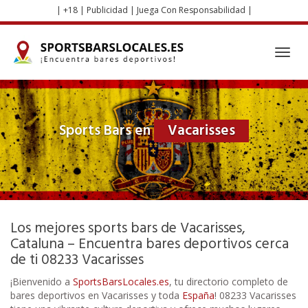
Skip
| +18 | Publicidad | Juega Con Responsabilidad |
to
main
content
Toggl
navig
Sports Bars en
Vacarisses
Los mejores sports bars de Vacarisses,
Cataluna – Encuentra bares deportivos cerca
de ti 08233 Vacarisses
¡Bienvenido a
SportsBarsLocales.es
, tu directorio completo de
bares deportivos en Vacarisses y toda
España
! 08233 Vacarisses