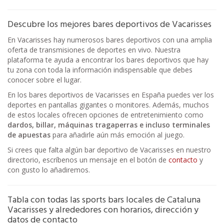
Descubre los mejores bares deportivos de Vacarisses
En Vacarisses hay numerosos bares deportivos con una amplia
oferta de transmisiones de deportes en vivo. Nuestra
plataforma te ayuda a encontrar los bares deportivos que hay
tu zona con toda la información indispensable que debes
conocer sobre el lugar.
En los bares deportivos de Vacarisses en España puedes ver los
deportes en pantallas gigantes o monitores. Además, muchos
de estos locales ofrecen opciones de entretenimiento como
dardos, billar, máquinas tragaperras e incluso terminales
de apuestas
para añadirle aún más emoción al juego.
Si crees que falta algún bar deportivo de Vacarisses en nuestro
directorio, escríbenos un mensaje en el botón de
contacto
y
con gusto lo añadiremos.
Tabla con todas las sports bars locales de Cataluna
Vacarisses y alrededores con horarios, dirección y
datos de contacto