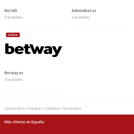
Bet365
Admiralbet.es
Vacarisses
Vacarisses
online
Betway.es
Vacarisses
Sports Bars
»
España
»
Cataluna
»
Vacarisses
Más ofertas en España: