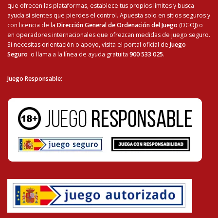
que ofrecen las plataformas, establece tus propios límites y busca
ayuda si sientes que pierdes el control. Apuesta solo en sitios seguros y
con licencia de la
Dirección General de Ordenación del Juego
(DGOJ) o
en operadores internacionales que ofrezcan medidas de juego seguro.
Si necesitas orientación o apoyo, visita el portal oficial de
Juego
Seguro
o llama a la línea de ayuda gratuita
900 533 025
.
Juego Responsable
: