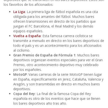
los favoritos de los aficionados:
La Liga
: La primera liga de fútbol española es una cita
obligada para los amantes del fútbol. Muchos bares
ofrecen transmisiones en directo de los partidos que
juegan el FC Barcelona, el Real Madrid y los demás
equipos españoles.
Vuelta a España
: Esta famosa carrera ciclística se
transmite a menudo en directo en los bares deportivos de
todo el país y es un acontecimiento para los aficionados
al ciclismo.
Gran Premio de España de Fórmula 1
: Muchos bares
deportivos organizan eventos especiales para ver el Gran
Premio, otro acontecimiento deportivo muy celebrado
por los españoles.
MotoGP
: Varias carreras de la serie MotoGP tienen lugar
en España, específicamente en Jerez, Cataluña, Valencia y
Aragón, y son transmitidas en directo en muchos bares
deportivos.
Copa del Rey
: La final de la famosa Copa del Rey
española es otro de los eventos que hace que se llenen
los bares deportivos año tras año.