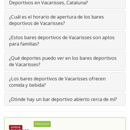
Deportivos en Vacarisses, Cataluna?
¿Cuál es el horario de apertura de los bares
deportivos de Vacarisses?
¿Estos bares deportivos de Vacarisses son aptos
para familias?
¿Qué deportes puedo ver en los bares deportivos
de Vacarisses?
¿Los bares deportivos de Vacarisses ofrecen
comida y bebida?
¿Dónde hay un bar deportivo abierto cerca de mí?
Premium
online