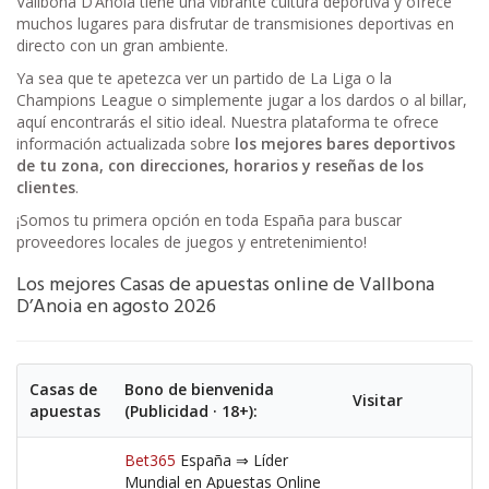
Vallbona D’Anoia tiene una vibrante cultura deportiva y ofrece
muchos lugares para disfrutar de transmisiones deportivas en
directo con un gran ambiente.
Ya sea que te apetezca ver un partido de La Liga o la
Champions League o simplemente jugar a los dardos o al billar,
aquí encontrarás el sitio ideal. Nuestra plataforma te ofrece
información actualizada sobre
los mejores bares deportivos
de tu zona, con direcciones, horarios y reseñas de los
clientes
.
¡Somos tu primera opción en toda España para buscar
proveedores locales de juegos y entretenimiento!
Los mejores Casas de apuestas online de Vallbona
D’Anoia en agosto 2026
Casas de
Bono de bienvenida
Visitar
apuestas
(Publicidad · 18+):
Bet365
España ⇒ Líder
Mundial en Apuestas Online