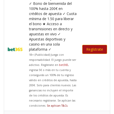
✓ Bono de bienvenida del
100% hasta 200€ en
créditos de apuesta ✓ Cuota
mínima de 1.50 para liberar
el bono ★ Acceso a
transmisiones en directo y
apuestas en vivo ✓
Apuestas deportivas y
casino en una sola
plataforma ✓
Regístrate
18+ (Publicidad) Juega con
responsabilidad. El juego puede ser
adictivo. Regístrate en
bet365
,
ingresa 5€ o más en tu cuenta y
conseguirás un 100% de tu ingreso
válido en créditos de apuesta, hasta
200€. Solo para clientes nuevos. Las
ganancias no incluyen el importe
de los créditos de apuesta. Es
necesario registrarse. Se aplican las
condiciones.
Se aplican T&Cs
.