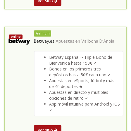
Ver sitio
Premium
online
Betway.es
Apuestas en
Vallbona D’Anoia
Betway España ⇒ Triple Bono de
Bienvenida hasta 150€ ✓
Bonos en los primeros tres
depósitos hasta 50€ cada uno ✓
Apuestas en eSports, fútbol y más
de 40 deportes ★
Apuestas en directo y múltiples
opciones de retiro ✓
App móvil intuitiva para Android y iOS
✓
Ver sitio