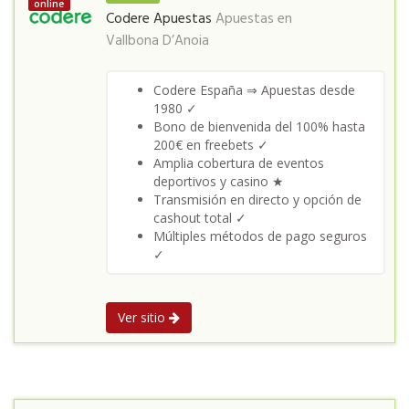
online
Codere Apuestas
Apuestas en
Vallbona D’Anoia
Codere España ⇒ Apuestas desde
1980 ✓
Bono de bienvenida del 100% hasta
200€ en freebets ✓
Amplia cobertura de eventos
deportivos y casino ★
Transmisión en directo y opción de
cashout total ✓
Múltiples métodos de pago seguros
✓
Ver sitio