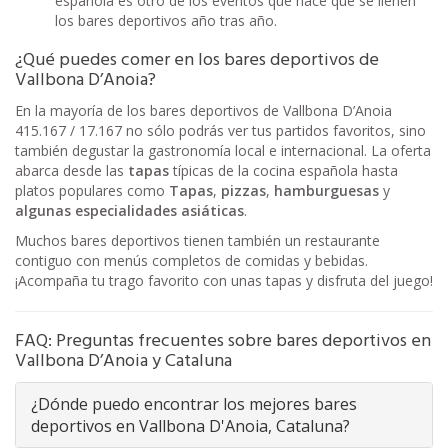
española es otro de los eventos que hace que se llenen
los bares deportivos año tras año.
¿Qué puedes comer en los bares deportivos de
Vallbona D’Anoia?
En la mayoría de los bares deportivos de Vallbona D’Anoia
415.167 / 17.167 no sólo podrás ver tus partidos favoritos, sino
también degustar la gastronomía local e internacional. La oferta
abarca desde las
tapas
típicas de la cocina española hasta
platos populares como
Tapas
,
pizzas
,
hamburguesas
y
algunas especialidades asiáticas
.
Muchos bares deportivos tienen también un restaurante
contiguo con menús completos de comidas y bebidas.
¡Acompaña tu trago favorito con unas tapas y disfruta del juego!
FAQ: Preguntas frecuentes sobre bares deportivos en
Vallbona D’Anoia y Cataluna
¿Dónde puedo encontrar los mejores bares
deportivos en Vallbona D'Anoia, Cataluna?