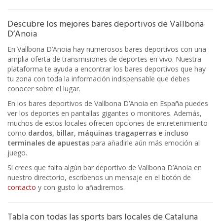
Descubre los mejores bares deportivos de Vallbona
D’Anoia
En Vallbona D’Anoia hay numerosos bares deportivos con una
amplia oferta de transmisiones de deportes en vivo. Nuestra
plataforma te ayuda a encontrar los bares deportivos que hay
tu zona con toda la información indispensable que debes
conocer sobre el lugar.
En los bares deportivos de Vallbona D’Anoia en España puedes
ver los deportes en pantallas gigantes o monitores. Además,
muchos de estos locales ofrecen opciones de entretenimiento
como
dardos, billar, máquinas tragaperras e incluso
terminales de apuestas
para añadirle aún más emoción al
juego.
Si crees que falta algún bar deportivo de Vallbona D’Anoia en
nuestro directorio, escríbenos un mensaje en el botón de
contacto
y con gusto lo añadiremos.
Tabla con todas las sports bars locales de Cataluna