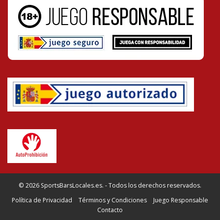
© 2026 SportsBarsLocales.es. - Todos los derechos reservados.
Política de Privacidad
Términos y Condiciones
Juego Responsable
Contacto