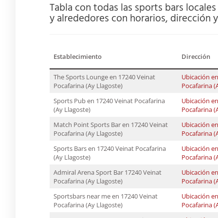
Tabla con todas las sports bars locale
y alrededores con horarios, dirección 
Establecimiento
Dirección
The Sports Lounge en 17240 Veinat
Ubicación en
Pocafarina (Ay Llagoste)
Pocafarina (
Sports Pub en 17240 Veinat Pocafarina
Ubicación en
(Ay Llagoste)
Pocafarina (
Match Point Sports Bar en 17240 Veinat
Ubicación en
Pocafarina (Ay Llagoste)
Pocafarina (
Sports Bars en 17240 Veinat Pocafarina
Ubicación en
(Ay Llagoste)
Pocafarina (
Admiral Arena Sport Bar 17240 Veinat
Ubicación en
Pocafarina (Ay Llagoste)
Pocafarina (
Sportsbars near me en 17240 Veinat
Ubicación en
Pocafarina (Ay Llagoste)
Pocafarina (