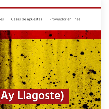
nes
Casas de apuestas
Proveedor en línea
(Ay Llagoste)