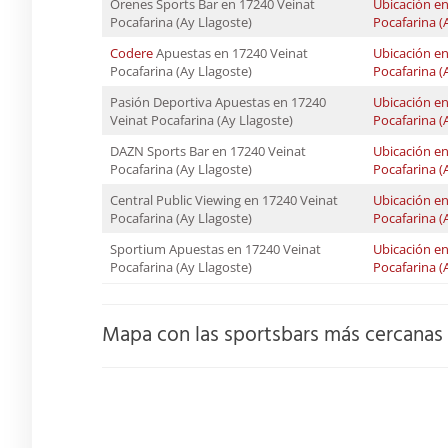
Orenes Sports Bar en 17240 Veinat
Ubicación en
Pocafarina (Ay Llagoste)
Pocafarina (
Codere
Apuestas en 17240 Veinat
Ubicación en
Pocafarina (Ay Llagoste)
Pocafarina (
Pasión Deportiva Apuestas en 17240
Ubicación en
Veinat Pocafarina (Ay Llagoste)
Pocafarina (
DAZN Sports Bar en 17240 Veinat
Ubicación en
Pocafarina (Ay Llagoste)
Pocafarina (
Central Public Viewing en 17240 Veinat
Ubicación en
Pocafarina (Ay Llagoste)
Pocafarina (
Sportium Apuestas en 17240 Veinat
Ubicación en
Pocafarina (Ay Llagoste)
Pocafarina (
Mapa con las sportsbars más cercanas 