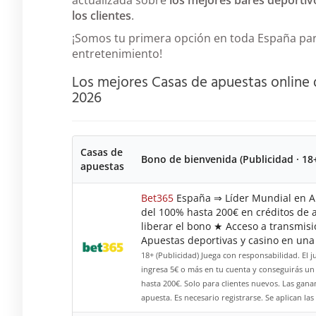
actualizada sobre
los mejores bares deportivo
los clientes
.
¡Somos tu primera opción en toda España par
entretenimiento!
Los mejores Casas de apuestas online 
2026
Casas de
Bono de bienvenida (Publicidad · 18+
apuestas
Bet365
España ⇒ Líder Mundial en A
del 100% hasta 200€ en créditos de
liberar el bono ★ Acceso a transmisi
Apuestas deportivas y casino en una
18+ (Publicidad) Juega con responsabilidad. El 
ingresa 5€ o más en tu cuenta y conseguirás un
hasta 200€. Solo para clientes nuevos. Las gana
apuesta. Es necesario registrarse. Se aplican la