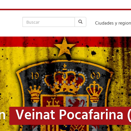
Ciudades y regio
en
Veinat Pocafarina 