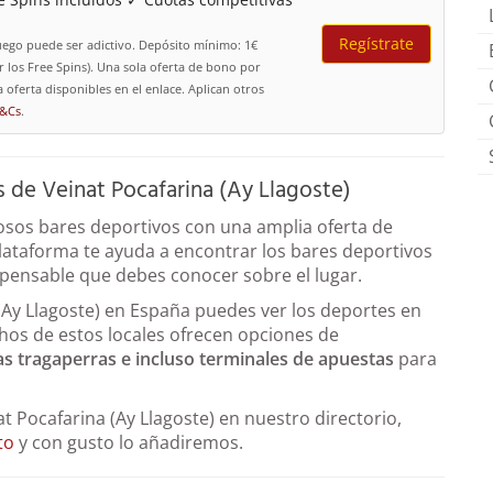
Regístrate
juego puede ser adictivo. Depósito mínimo: 1€
 los Free Spins). Una sola oferta de bono por
a oferta disponibles en el enlace. Aplican otros
T&Cs
.
 de Veinat Pocafarina (Ay Llagoste)
osos bares deportivos con una amplia oferta de
lataforma te ayuda a encontrar los bares deportivos
spensable que debes conocer sobre el lugar.
(Ay Llagoste) en España puedes ver los deportes en
hos de estos locales ofrecen opciones de
as tragaperras e incluso terminales de apuestas
para
at Pocafarina (Ay Llagoste) en nuestro directorio,
to
y con gusto lo añadiremos.