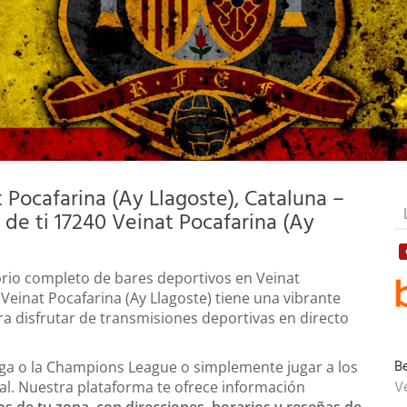
 Pocafarina (Ay Llagoste), Cataluna –
de ti 17240 Veinat Pocafarina (Ay
torio completo de bares deportivos en Veinat
 Veinat Pocafarina (Ay Llagoste) tiene una vibrante
a disfrutar de transmisiones deportivas en directo
B
Liga o la Champions League o simplemente jugar a los
Ve
deal. Nuestra plataforma te ofrece información