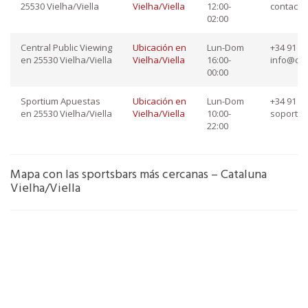
25530 Vielha/Viella
Vielha/Viella
12:00-
contact
02:00
Central Public Viewing
Ubicación en
Lun-Dom
+34 91 76
en 25530 Vielha/Viella
Vielha/Viella
16:00-
info@dep
00:00
Sportium Apuestas
Ubicación en
Lun-Dom
+34 91 45
en 25530 Vielha/Viella
Vielha/Viella
10:00-
soporte
22:00
Mapa con las sportsbars más cercanas – Cataluna
Vielha/Viella