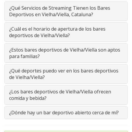
¿Qué Servicios de Streaming Tienen los Bares
Deportivos en Vielha/Viella, Cataluna?
¿Cuál es el horario de apertura de los bares
deportivos de Vielha/Viella?
¿Estos bares deportivos de Vielha/Viella son aptos
para familias?
¿Qué deportes puedo ver en los bares deportivos
de Vielha/Viella?
¿Los bares deportivos de Vielha/Viella ofrecen
comida y bebida?
¿Dónde hay un bar deportivo abierto cerca de mí?