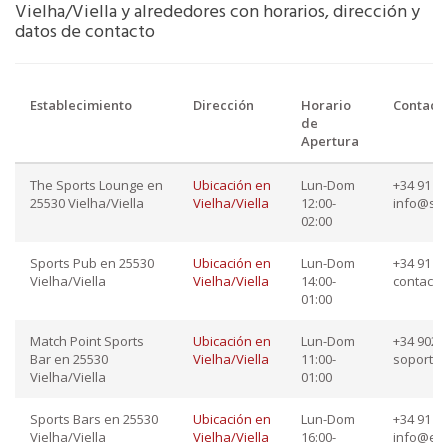
Vielha/Viella y alrededores con horarios, dirección y
datos de contacto
Establecimiento
Dirección
Horario
Contact
de
Apertura
The Sports Lounge en
Ubicación en
Lun-Dom
+34 91 87
25530 Vielha/Viella
Vielha/Viella
12:00-
info@sp
02:00
Sports Pub en 25530
Ubicación en
Lun-Dom
+34 91 34
Vielha/Viella
Vielha/Viella
14:00-
contact
01:00
Match Point Sports
Ubicación en
Lun-Dom
+34 902 4
Bar en 25530
Vielha/Viella
11:00-
soporte
Vielha/Viella
01:00
Sports Bars en 25530
Ubicación en
Lun-Dom
+34 91 78
Vielha/Viella
Vielha/Viella
16:00-
info@ele