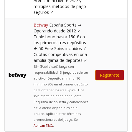
Atención al cliente 24/7 y
múltiples métodos de pago
seguros ✓
Betway
España Sports ⇒
Operando desde 2012 ✓
Triple bono hasta 150 € en
los primeros tres depósitos
★ 50 Free Spins incluidos ✓
Cuotas competitivas en una
amplia gama de deportes ✓
18+ (Publicidad) Juega con
responsabilidad, El juego puede ser
Regístrate
adictivo. Depósito mínimo: 1€
(mínimo 20€ en el primer depósito
para obtener los Free Spins). Una
sola oferta de bono por cliente.
Requisito de apuesta y condiciones
de la oferta disponibles en el
enlace. Aplican otros términos
promocionales del juego. Se
Aplican T&Cs
.