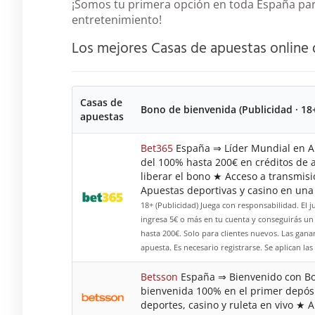
¡Somos tu primera opción en toda España par
entretenimiento!
Los mejores Casas de apuestas online
Casas de
Bono de bienvenida (Publicidad · 18+
apuestas
Bet365
España ⇒ Líder Mundial en A
del 100% hasta 200€ en créditos de
liberar el bono ★ Acceso a transmisi
Apuestas deportivas y casino en una
18+ (Publicidad) Juega con responsabilidad. El 
ingresa 5€ o más en tu cuenta y conseguirás un
hasta 200€. Solo para clientes nuevos. Las gana
apuesta. Es necesario registrarse. Se aplican la
Betsson
España ⇒ Bienvenido con Bo
bienvenida 100% en el primer depósi
deportes, casino y ruleta en vivo ★ 