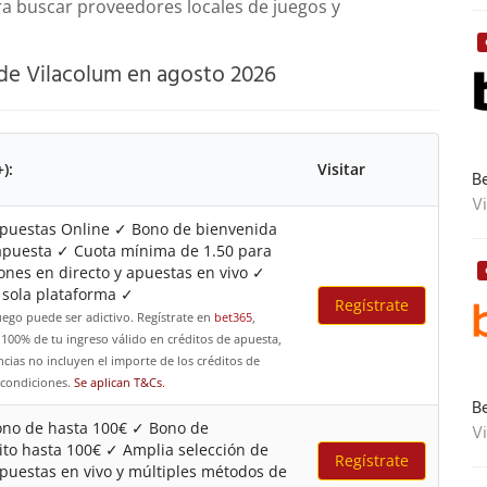
a buscar proveedores locales de juegos y
 de Vilacolum en agosto 2026
):
Visitar
B
V
puestas Online ✓ Bono de bienvenida
 apuesta ✓ Cuota mínima de 1.50 para
ones en directo y apuestas en vivo ✓
 sola plataforma ✓
Regístrate
juego puede ser adictivo. Regístrate en
bet365
,
 100% de tu ingreso válido en créditos de apuesta,
ncias no incluyen el importe de los créditos de
s condiciones.
Se aplican T&Cs
.
B
no de hasta 100€ ✓ Bono de
V
to hasta 100€ ✓ Amplia selección de
Regístrate
Apuestas en vivo y múltiples métodos de