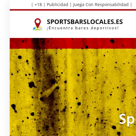
Skip
| +18 | Publicidad | Juega Con Responsabilidad |
to
main
content
Sp