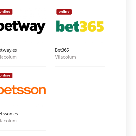
online
online
etway.es
Bet365
ilacolum
Vilacolum
online
etsson.es
ilacolum