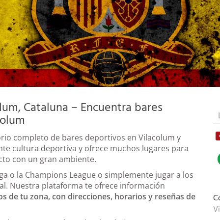
olum, Cataluna – Encuentra bares
colum
torio completo de bares deportivos en Vilacolum y
ante cultura deportiva y ofrece muchos lugares para
ecto con un gran ambiente.
Liga o la Champions League o simplemente jugar a los
deal. Nuestra plataforma te ofrece información
s de tu zona, con direcciones, horarios y reseñas de
C
V