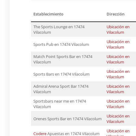
Establecimiento
Dirección
The Sports Lounge en 17474
Ubicación en
Vilacolum
Vilacolum
Ubicación en
Sports Pub en 17474 Vilacolum
Vilacolum
Match Point Sports Bar en 17474
Ubicación en
Vilacolum
Vilacolum
Ubicación en
Sports Bars en 17474 Vilacolum
Vilacolum
Admiral Arena Sport Bar 17474
Ubicación en
Vilacolum
Vilacolum
Sportsbars near me en 17474
Ubicación en
Vilacolum
Vilacolum
Ubicación en
Orenes Sports Bar en 17474 Vilacolum
Vilacolum
Ubicación en
Codere
Apuestas en 17474 Vilacolum