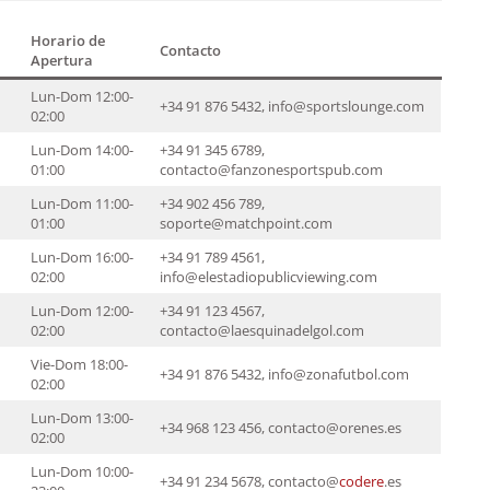
Horario de
Contacto
Apertura
Lun-Dom 12:00-
+34 91 876 5432, info@sportslounge.com
02:00
Lun-Dom 14:00-
+34 91 345 6789,
01:00
contacto@fanzonesportspub.com
Lun-Dom 11:00-
+34 902 456 789,
01:00
soporte@matchpoint.com
Lun-Dom 16:00-
+34 91 789 4561,
02:00
info@elestadiopublicviewing.com
Lun-Dom 12:00-
+34 91 123 4567,
02:00
contacto@laesquinadelgol.com
Vie-Dom 18:00-
+34 91 876 5432, info@zonafutbol.com
02:00
Lun-Dom 13:00-
+34 968 123 456, contacto@orenes.es
02:00
Lun-Dom 10:00-
+34 91 234 5678, contacto@
codere
.es