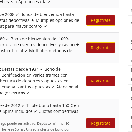
iles, sin App necesaria ✓
e 2008 ✓ Bonos de bienvenida hasta
tas deportivas ★ Múltiples opciones de
Regístrate
out para mayor control ✓
80 ✓ Bono de bienvenida del 100%
ertura de eventos deportivos y casino ★
Regístrate
cashout total ✓ Múltiples métodos de
puestas desde 1934 ✓ Bono de
 Bonificación en varios tramos con
bertura de deportes y apuestas en
Regístrate
ersonalizar tus apuestas ✓ Atención al
 pago seguros ✓
sde 2012 ✓ Triple bono hasta 150 € en
e Spins incluidos ✓ Cuotas competitivas
Regístrate
juego puede ser adictivo. Depósito mínimo: 1€
 los Free Spins). Una sola oferta de bono por