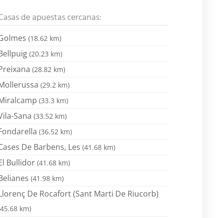
Casas de apuestas cercanas:
Golmes
(18.62 km)
Bellpuig
(20.23 km)
Preixana
(28.82 km)
Mollerussa
(29.2 km)
Miralcamp
(33.3 km)
Vila-Sana
(33.52 km)
Fondarella
(36.52 km)
Cases De Barbens, Les
(41.68 km)
El Bullidor
(41.68 km)
Belianes
(41.98 km)
Llorenç De Rocafort (Sant Marti De Riucorb)
(45.68 km)