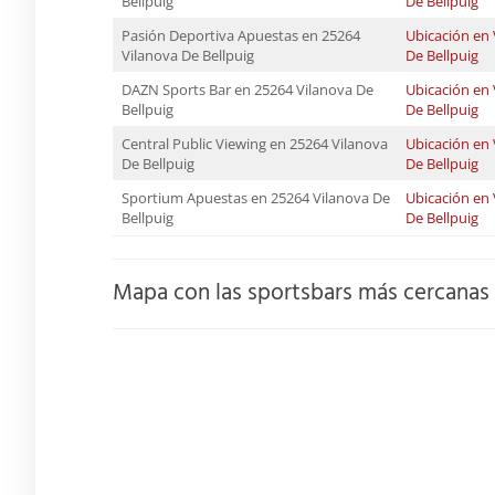
Bellpuig
De Bellpuig
Pasión Deportiva Apuestas en 25264
Ubicación en 
Vilanova De Bellpuig
De Bellpuig
DAZN Sports Bar en 25264 Vilanova De
Ubicación en 
Bellpuig
De Bellpuig
Central Public Viewing en 25264 Vilanova
Ubicación en 
De Bellpuig
De Bellpuig
Sportium Apuestas en 25264 Vilanova De
Ubicación en 
Bellpuig
De Bellpuig
Mapa con las sportsbars más cercanas 