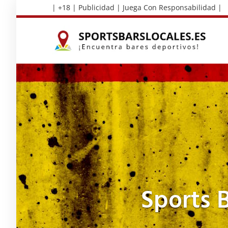
Skip
| +18 | Publicidad | Juega Con Responsabilidad |
to
main
content
Sports 