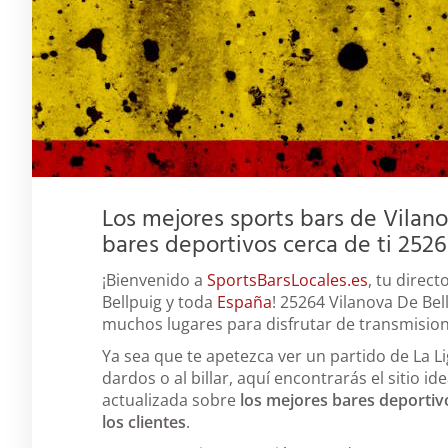
Los mejores sports bars de Vilan
bares deportivos cerca de ti 252
¡Bienvenido a
SportsBarsLocales.es
, tu direc
Bellpuig y toda
España
! 25264 Vilanova De Bel
muchos lugares para disfrutar de transmision
Ya sea que te apetezca ver un partido de La 
dardos o al billar, aquí encontrarás el sitio i
actualizada sobre
los mejores bares deportivo
los clientes
.