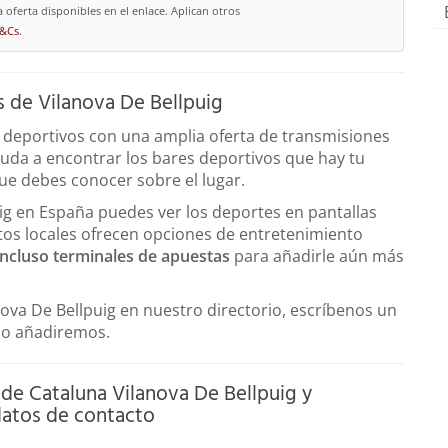
a oferta disponibles en el enlace. Aplican otros
T&Cs
.
 de Vilanova De Bellpuig
 deportivos con una amplia oferta de transmisiones
yuda a encontrar los bares deportivos que hay tu
ue debes conocer sobre el lugar.
uig en España puedes ver los deportes en pantallas
os locales ofrecen opciones de entretenimiento
incluso terminales de apuestas
para añadirle aún más
nova De Bellpuig en nuestro directorio, escríbenos un
lo añadiremos.
s de Cataluna Vilanova De Bellpuig y
 datos de contacto