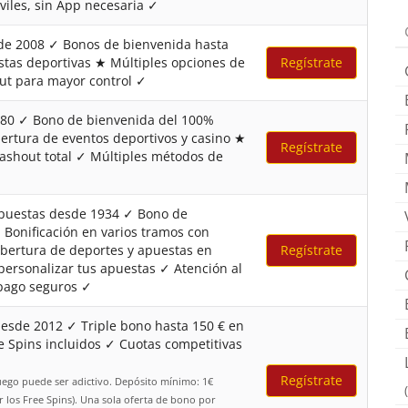
iles, sin App necesaria ✓
e 2008 ✓ Bonos de bienvenida hasta
tas deportivas ★ Múltiples opciones de
Regístrate
out para mayor control ✓
80 ✓ Bono de bienvenida del 100%
ertura de eventos deportivos y casino ★
Regístrate
cashout total ✓ Múltiples métodos de
puestas desde 1934 ✓ Bono de
 Bonificación en varios tramos con
bertura de deportes y apuestas en
Regístrate
ersonalizar tus apuestas ✓ Atención al
 pago seguros ✓
sde 2012 ✓ Triple bono hasta 150 € en
e Spins incluidos ✓ Cuotas competitivas
Regístrate
juego puede ser adictivo. Depósito mínimo: 1€
 los Free Spins). Una sola oferta de bono por