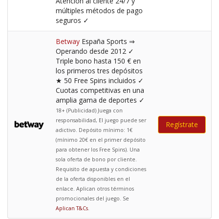
Atención al cliente 24/7 y
múltiples métodos de pago
seguros ✓
Betway
España Sports ⇒
Operando desde 2012 ✓
Triple bono hasta 150 € en
los primeros tres depósitos
★ 50 Free Spins incluidos ✓
Cuotas competitivas en una
amplia gama de deportes ✓
18+ (Publicidad) Juega con
responsabilidad, El juego puede ser
Regístrate
adictivo. Depósito mínimo: 1€
(mínimo 20€ en el primer depósito
para obtener los Free Spins). Una
sola oferta de bono por cliente.
Requisito de apuesta y condiciones
de la oferta disponibles en el
enlace. Aplican otros términos
promocionales del juego. Se
Aplican T&Cs
.