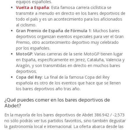
equipos españoles.
Vuelta a España
: Esta famosa carrera ciclística se
transmite a menudo en directo en los bares deportivos de
todo el país y es un acontecimiento para los aficionados
al ciclismo.
Gran Premio de España de Fórmula 1
: Muchos bares
deportivos organizan eventos especiales para ver el Gran
Premio, otro acontecimiento deportivo muy celebrado
por los españoles.
MotoGP
: Varias carreras de la serie MotoGP tienen lugar
en España, específicamente en Jerez, Cataluña, Valencia y
Aragón, y son transmitidas en directo en muchos bares
deportivos.
Copa del Rey
: La final de la famosa Copa del Rey
española es otro de los eventos que hace que se llenen
los bares deportivos año tras año.
¿Qué puedes comer en los bares deportivos de
Abdet?
En la mayoría de los bares deportivos de Abdet 386.942 / -2.573
no sólo podrás ver tus partidos favoritos, sino también degustar
la gastronomía local e internacional. La oferta abarca desde las