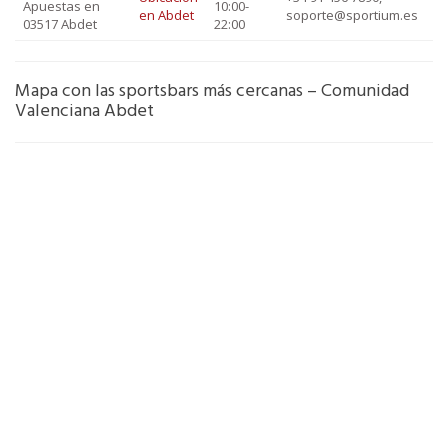
Apuestas en
10:00-
en Abdet
soporte@sportium.es
03517 Abdet
22:00
Mapa con las sportsbars más cercanas – Comunidad
Valenciana Abdet