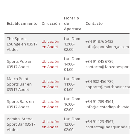
Horario
Establecimiento
Dirección
de
Contacto
Apertura
The Sports
Lun-Dom
Ubicación
+34 91 876 5432,
Lounge en 03517
12:00-
en Abdet
info@sportslounge.com
Abdet
02:00
Lun-Dom
Sports Pub en
Ubicación
+34 91 345 6789,
14:00-
03517 Abdet
en Abdet
contacto@fanzonesports
01:00
Match Point
Lun-Dom
Ubicación
+34 902 456 789,
Sports Bar en
11:00-
en Abdet
soporte@matchpoint.com
03517 Abdet
01:00
Lun-Dom
Sports Bars en
Ubicación
+34 91 789 4561,
16:00-
03517 Abdet
en Abdet
info@elestadiopublicview
02:00
Admiral Arena
Lun-Dom
Ubicación
+34 91 123 4567,
Sport Bar 03517
12:00-
en Abdet
contacto@laesquinadelgo
Abdet
02:00