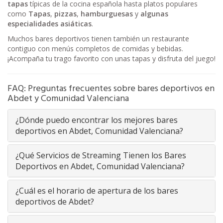
tapas
típicas de la cocina española hasta platos populares
como
Tapas
,
pizzas
,
hamburguesas
y
algunas
especialidades asiáticas
.
Muchos bares deportivos tienen también un restaurante
contiguo con menús completos de comidas y bebidas.
¡Acompaña tu trago favorito con unas tapas y disfruta del juego!
FAQ: Preguntas frecuentes sobre bares deportivos en
Abdet y Comunidad Valenciana
¿Dónde puedo encontrar los mejores bares
deportivos en Abdet, Comunidad Valenciana?
¿Qué Servicios de Streaming Tienen los Bares
Deportivos en Abdet, Comunidad Valenciana?
¿Cuál es el horario de apertura de los bares
deportivos de Abdet?