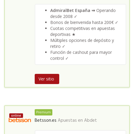
AdmiralBet España ⇒
Operando
desde 2008 ✓
Bonos de bienvenida hasta 200€ ✓
Cuotas competitivas en apuestas
deportivas ★
Múltiples opciones de depósito y
retiro ✓
Función de cashout para mayor
control ✓
Ver sitio
Premium
online
Betsson.es
Apuestas en
Abdet