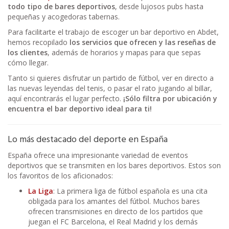
todo tipo de bares deportivos
, desde lujosos pubs hasta
pequeñas y acogedoras tabernas.
Para facilitarte el trabajo de escoger un bar deportivo en Abdet,
hemos recopilado
los servicios que ofrecen y las reseñas de
los clientes
, además de horarios y mapas para que sepas
cómo llegar.
Tanto si quieres disfrutar un partido de fútbol, ver en directo a
las nuevas leyendas del tenis, o pasar el rato jugando al billar,
aquí encontrarás el lugar perfecto.
¡Sólo filtra por ubicación y
encuentra el bar deportivo ideal para ti!
Lo más destacado del deporte en España
España ofrece una impresionante variedad de eventos
deportivos que se transmiten en los bares deportivos. Estos son
los favoritos de los aficionados:
La Liga
: La primera liga de fútbol española es una cita
obligada para los amantes del fútbol. Muchos bares
ofrecen transmisiones en directo de los partidos que
juegan el FC Barcelona, el Real Madrid y los demás