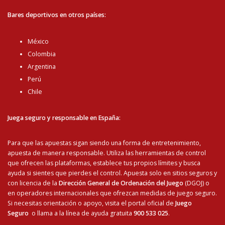
Bares deportivos en otros países:
México
Colombia
Argentina
Perú
Chile
Juega seguro y responsable en España:
Para que las apuestas sigan siendo una forma de entretenimiento,
apuesta de manera responsable. Utiliza las herramientas de control
que ofrecen las plataformas, establece tus propios límites y busca
ayuda si sientes que pierdes el control. Apuesta solo en sitios seguros y
con licencia de la
Dirección General de Ordenación del Juego
(DGOJ) o
en operadores internacionales que ofrezcan medidas de juego seguro.
Si necesitas orientación o apoyo, visita el portal oficial de
Juego
Seguro
o llama a la línea de ayuda gratuita
900 533 025
.