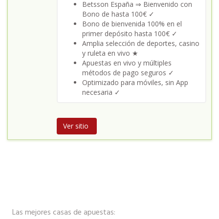
Betsson España ⇒ Bienvenido con
Bono de hasta 100€ ✓
Bono de bienvenida 100% en el
primer depósito hasta 100€ ✓
Amplia selección de deportes, casino
y ruleta en vivo ★
Apuestas en vivo y múltiples
métodos de pago seguros ✓
Optimizado para móviles, sin App
necesaria ✓
Ver sitio
Las mejores casas de apuestas: