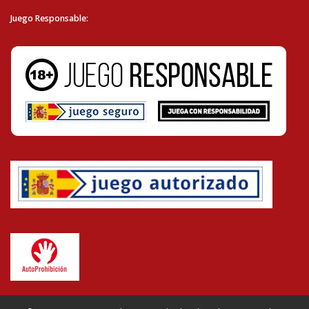
Juego Responsable
: