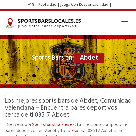
Skip
| +18 | Publicidad | Juega Con Responsabilidad |
to
main
content
Toggl
navig
Sports Bars en
Abdet
Los mejores sports bars de Abdet, Comunidad
Valenciana – Encuentra bares deportivos
cerca de ti 03517 Abdet
¡Bienvenido a
SportsBarsLocales.es
, tu directorio completo de
bares deportivos en Abdet y toda
España
! 03517 Abdet tiene