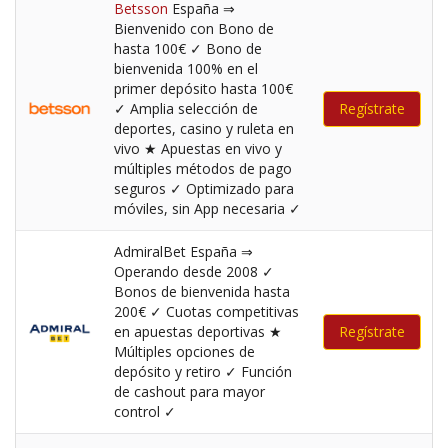
Betsson
España ⇒
Bienvenido con Bono de
hasta 100€ ✓ Bono de
bienvenida 100% en el
primer depósito hasta 100€
✓ Amplia selección de
Regístrate
deportes, casino y ruleta en
vivo ★ Apuestas en vivo y
múltiples métodos de pago
seguros ✓ Optimizado para
móviles, sin App necesaria ✓
AdmiralBet España ⇒
Operando desde 2008 ✓
Bonos de bienvenida hasta
200€ ✓ Cuotas competitivas
en apuestas deportivas ★
Regístrate
Múltiples opciones de
depósito y retiro ✓ Función
de cashout para mayor
control ✓