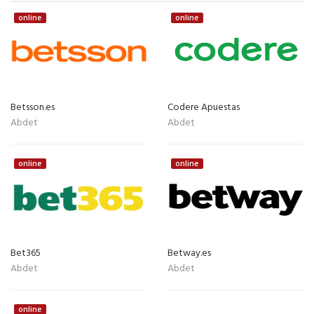
online
online
Betsson.es
Codere Apuestas
Abdet
Abdet
online
online
Bet365
Betway.es
Abdet
Abdet
online