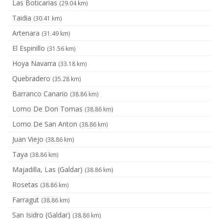
Las Boticarias
(29.04 km)
Taidia
(30.41 km)
Artenara
(31.49 km)
El Espinillo
(31.56 km)
Hoya Navarra
(33.18 km)
Quebradero
(35.28 km)
Barranco Canario
(38.86 km)
Lomo De Don Tomas
(38.86 km)
Lomo De San Anton
(38.86 km)
Juan Viejo
(38.86 km)
Taya
(38.86 km)
Majadilla, Las (Galdar)
(38.86 km)
Rosetas
(38.86 km)
Farragut
(38.86 km)
San Isidro (Galdar)
(38.86 km)