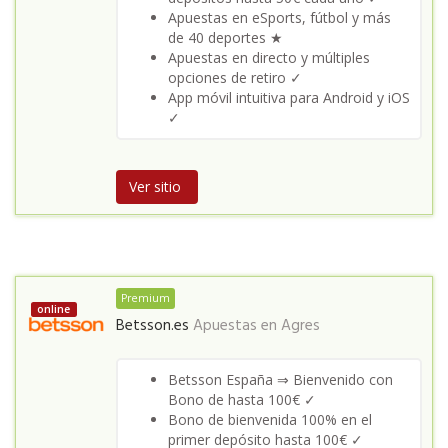
Apuestas en eSports, fútbol y más
de 40 deportes ★
Apuestas en directo y múltiples
opciones de retiro ✓
App móvil intuitiva para Android y iOS
✓
Ver sitio
Premium
online
Betsson.es
Apuestas en
Agres
Betsson España ⇒ Bienvenido con
Bono de hasta 100€ ✓
Bono de bienvenida 100% en el
primer depósito hasta 100€ ✓