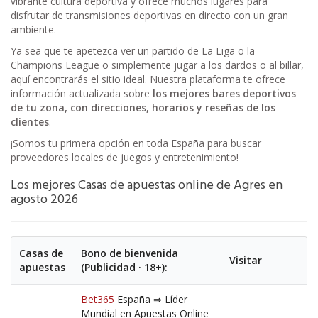
vibrante cultura deportiva y ofrece muchos lugares para
disfrutar de transmisiones deportivas en directo con un gran
ambiente.
Ya sea que te apetezca ver un partido de La Liga o la
Champions League o simplemente jugar a los dardos o al billar,
aquí encontrarás el sitio ideal. Nuestra plataforma te ofrece
información actualizada sobre
los mejores bares deportivos
de tu zona, con direcciones, horarios y reseñas de los
clientes
.
¡Somos tu primera opción en toda España para buscar
proveedores locales de juegos y entretenimiento!
Los mejores Casas de apuestas online de Agres en
agosto 2026
Casas de
Bono de bienvenida
Visitar
apuestas
(Publicidad · 18+):
Bet365
España ⇒ Líder
Mundial en Apuestas Online