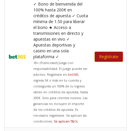
✓ Bono de bienvenida del
100% hasta 200€ en
créditos de apuesta ✓ Cuota
mínima de 1.50 para liberar
el bono ★ Acceso a
transmisiones en directo y
apuestas en vivo ✓
Apuestas deportivas y
casino en una sola
plataforma ✓
Regístrate
18+ (Publicidad) Juega con
responsabilidad. El juego puede ser
adictivo. Regístrate en
bet365
,
ingresa 5€ o más en tu cuenta y
conseguirás un 100% de tu ingreso
válido en créditos de apuesta, hasta
200€. Solo para clientes nuevos. Las
ganancias no incluyen el importe
de los créditos de apuesta. Es
necesario registrarse. Se aplican las
condiciones.
Se aplican T&Cs
.