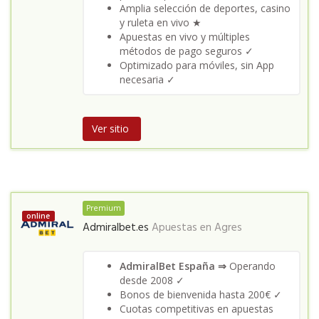
Amplia selección de deportes, casino
y ruleta en vivo ★
Apuestas en vivo y múltiples
métodos de pago seguros ✓
Optimizado para móviles, sin App
necesaria ✓
Ver sitio
Premium
online
Admiralbet.es
Apuestas en
Agres
AdmiralBet España ⇒
Operando
desde 2008 ✓
Bonos de bienvenida hasta 200€ ✓
Cuotas competitivas en apuestas