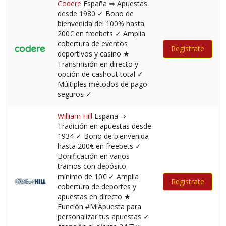
Codere
España ⇒ Apuestas
desde 1980 ✓ Bono de
bienvenida del 100% hasta
200€ en freebets ✓ Amplia
cobertura de eventos
Regístrate
deportivos y casino ★
Transmisión en directo y
opción de cashout total ✓
Múltiples métodos de pago
seguros ✓
William Hill
España ⇒
Tradición en apuestas desde
1934 ✓ Bono de bienvenida
hasta 200€ en freebets ✓
Bonificación en varios
tramos con depósito
mínimo de 10€ ✓ Amplia
Regístrate
cobertura de deportes y
apuestas en directo ★
Función #MiApuesta para
personalizar tus apuestas ✓