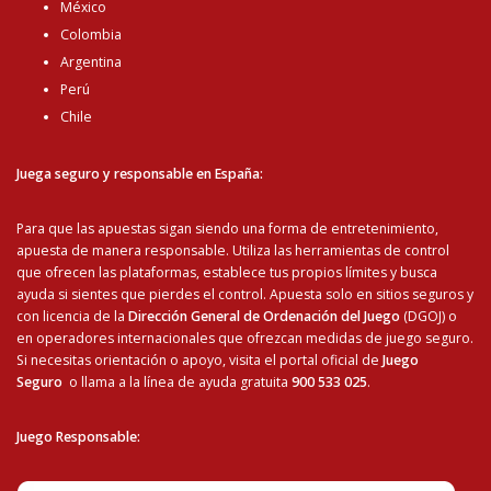
México
Colombia
Argentina
Perú
Chile
Juega seguro y responsable en España:
Para que las apuestas sigan siendo una forma de entretenimiento,
apuesta de manera responsable. Utiliza las herramientas de control
que ofrecen las plataformas, establece tus propios límites y busca
ayuda si sientes que pierdes el control. Apuesta solo en sitios seguros y
con licencia de la
Dirección General de Ordenación del Juego
(DGOJ) o
en operadores internacionales que ofrezcan medidas de juego seguro.
Si necesitas orientación o apoyo, visita el portal oficial de
Juego
Seguro
o llama a la línea de ayuda gratuita
900 533 025
.
Juego Responsable
: