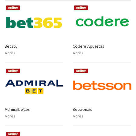
online
online
Bet365
Codere Apuestas
Agres
Agres
online
online
Admiralbet.es
Betsson.es
Agres
Agres
online