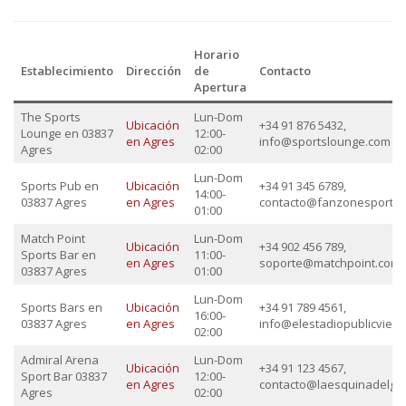
Horario
Establecimiento
Dirección
de
Contacto
Apertura
The Sports
Lun-Dom
Ubicación
+34 91 876 5432,
Lounge en 03837
12:00-
en Agres
info@sportslounge.com
Agres
02:00
Lun-Dom
Sports Pub en
Ubicación
+34 91 345 6789,
14:00-
03837 Agres
en Agres
contacto@fanzonesports
01:00
Match Point
Lun-Dom
Ubicación
+34 902 456 789,
Sports Bar en
11:00-
en Agres
soporte@matchpoint.com
03837 Agres
01:00
Lun-Dom
Sports Bars en
Ubicación
+34 91 789 4561,
16:00-
03837 Agres
en Agres
info@elestadiopublicview
02:00
Admiral Arena
Lun-Dom
Ubicación
+34 91 123 4567,
Sport Bar 03837
12:00-
en Agres
contacto@laesquinadelgo
Agres
02:00