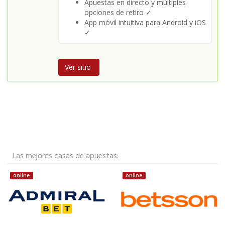
Apuestas en directo y múltiples
opciones de retiro ✓
App móvil intuitiva para Android y iOS
✓
Ver sitio
Las mejores casas de apuestas:
online
online