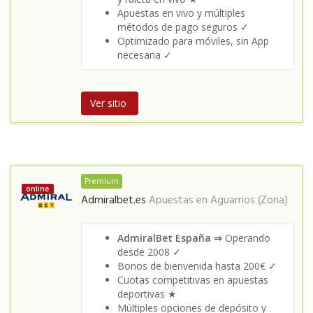
Apuestas en vivo y múltiples
métodos de pago seguros ✓
Optimizado para móviles, sin App
necesaria ✓
Ver sitio
Premium
online
Admiralbet.es
Apuestas en
Aguarrios (Zona)
AdmiralBet España ⇒
Operando
desde 2008 ✓
Bonos de bienvenida hasta 200€ ✓
Cuotas competitivas en apuestas
deportivas ★
Múltiples opciones de depósito y