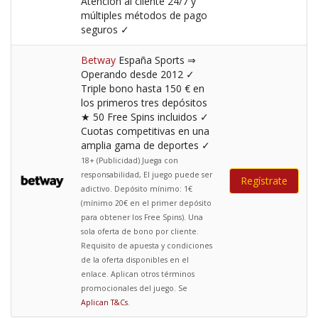
Atención al cliente 24/7 y
múltiples métodos de pago
seguros ✓
Betway
España Sports ⇒
Operando desde 2012 ✓
Triple bono hasta 150 € en
los primeros tres depósitos
★ 50 Free Spins incluidos ✓
Cuotas competitivas en una
amplia gama de deportes ✓
18+ (Publicidad) Juega con
responsabilidad, El juego puede ser
Regístrate
adictivo. Depósito mínimo: 1€
(mínimo 20€ en el primer depósito
para obtener los Free Spins). Una
sola oferta de bono por cliente.
Requisito de apuesta y condiciones
de la oferta disponibles en el
enlace. Aplican otros términos
promocionales del juego. Se
Aplican T&Cs
.