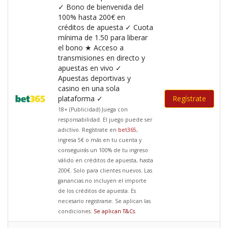
✓ Bono de bienvenida del
100% hasta 200€ en
créditos de apuesta ✓ Cuota
mínima de 1.50 para liberar
el bono ★ Acceso a
transmisiones en directo y
apuestas en vivo ✓
Apuestas deportivas y
casino en una sola
plataforma ✓
Regístrate
18+ (Publicidad) Juega con
responsabilidad. El juego puede ser
adictivo. Regístrate en
bet365
,
ingresa 5€ o más en tu cuenta y
conseguirás un 100% de tu ingreso
válido en créditos de apuesta, hasta
200€. Solo para clientes nuevos. Las
ganancias no incluyen el importe
de los créditos de apuesta. Es
necesario registrarse. Se aplican las
condiciones.
Se aplican T&Cs
.