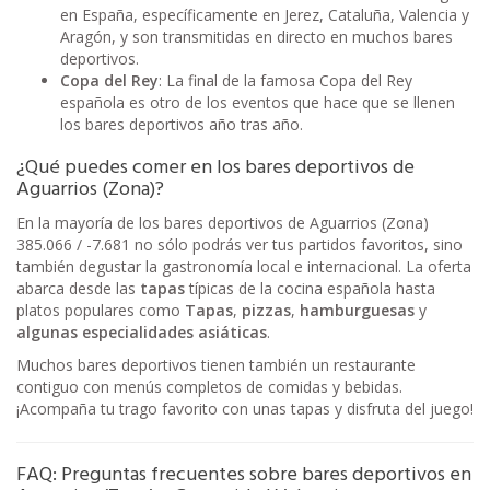
en España, específicamente en Jerez, Cataluña, Valencia y
Aragón, y son transmitidas en directo en muchos bares
deportivos.
Copa del Rey
: La final de la famosa Copa del Rey
española es otro de los eventos que hace que se llenen
los bares deportivos año tras año.
¿Qué puedes comer en los bares deportivos de
Aguarrios (Zona)?
En la mayoría de los bares deportivos de Aguarrios (Zona)
385.066 / -7.681 no sólo podrás ver tus partidos favoritos, sino
también degustar la gastronomía local e internacional. La oferta
abarca desde las
tapas
típicas de la cocina española hasta
platos populares como
Tapas
,
pizzas
,
hamburguesas
y
algunas especialidades asiáticas
.
Muchos bares deportivos tienen también un restaurante
contiguo con menús completos de comidas y bebidas.
¡Acompaña tu trago favorito con unas tapas y disfruta del juego!
FAQ: Preguntas frecuentes sobre bares deportivos en