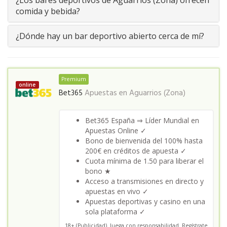
¿Los bares deportivos de Aguarrios (Zona) ofrecen
comida y bebida?
¿Dónde hay un bar deportivo abierto cerca de mí?
Premium
online
Bet365
Apuestas en
Aguarrios (Zona)
Bet365 España ⇒ Líder Mundial en
Apuestas Online ✓
Bono de bienvenida del 100% hasta
200€ en créditos de apuesta ✓
Cuota mínima de 1.50 para liberar el
bono ★
Acceso a transmisiones en directo y
apuestas en vivo ✓
Apuestas deportivas y casino en una
sola plataforma ✓
18+ (Publicidad). Juega con responsabilidad. Regístrate