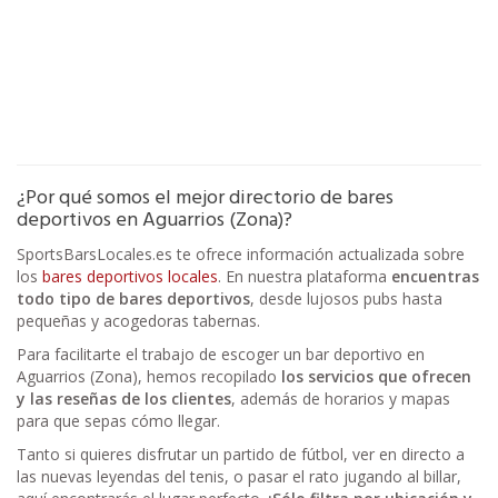
¿Por qué somos el mejor directorio de bares
deportivos en Aguarrios (Zona)?
SportsBarsLocales.es te ofrece información actualizada sobre
los
bares deportivos locales
. En nuestra plataforma
encuentras
todo tipo de bares deportivos
, desde lujosos pubs hasta
pequeñas y acogedoras tabernas.
Para facilitarte el trabajo de escoger un bar deportivo en
Aguarrios (Zona), hemos recopilado
los servicios que ofrecen
y las reseñas de los clientes
, además de horarios y mapas
para que sepas cómo llegar.
Tanto si quieres disfrutar un partido de fútbol, ver en directo a
las nuevas leyendas del tenis, o pasar el rato jugando al billar,