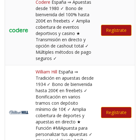
Codere
España ⇒ Apuestas
desde 1980 ✓ Bono de
bienvenida del 100% hasta
200€ en freebets ✓ Amplia
cobertura de eventos
Regístrate
deportivos y casino ★
Transmisión en directo y
opción de cashout total ✓
Múltiples métodos de pago
seguros ✓
William Hill
España ⇒
Tradición en apuestas desde
1934 ✓ Bono de bienvenida
hasta 200€ en freebets ✓
Bonificación en varios
tramos con depósito
mínimo de 10€ ✓ Amplia
Regístrate
cobertura de deportes y
apuestas en directo ★
Función #MiApuesta para
personalizar tus apuestas ✓