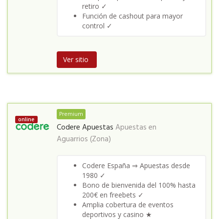
retiro ✓
Función de cashout para mayor
control ✓
Ver sitio
Premium
online
Codere Apuestas
Apuestas en
Aguarrios (Zona)
Codere España ⇒ Apuestas desde
1980 ✓
Bono de bienvenida del 100% hasta
200€ en freebets ✓
Amplia cobertura de eventos
deportivos y casino ★