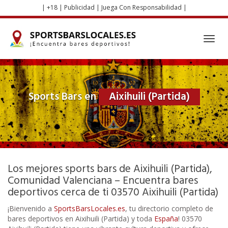
Skip
| +18 | Publicidad | Juega Con Responsabilidad |
to
main
content
Toggl
navig
Sports Bars en
Aixihuili (Partida)
Los mejores sports bars de Aixihuili (Partida),
Comunidad Valenciana – Encuentra bares
deportivos cerca de ti 03570 Aixihuili (Partida)
¡Bienvenido a
SportsBarsLocales.es
, tu directorio completo de
bares deportivos en Aixihuili (Partida) y toda
España
! 03570