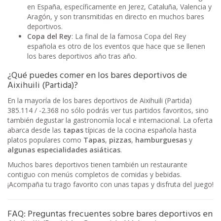
en España, específicamente en Jerez, Cataluña, Valencia y
Aragón, y son transmitidas en directo en muchos bares
deportivos.
Copa del Rey
: La final de la famosa Copa del Rey
española es otro de los eventos que hace que se llenen
los bares deportivos año tras año.
¿Qué puedes comer en los bares deportivos de
Aixihuili (Partida)?
En la mayoría de los bares deportivos de Aixihuili (Partida)
385.114 / -2.368 no sólo podrás ver tus partidos favoritos, sino
también degustar la gastronomía local e internacional. La oferta
abarca desde las
tapas
típicas de la cocina española hasta
platos populares como
Tapas
,
pizzas
,
hamburguesas
y
algunas especialidades asiáticas
.
Muchos bares deportivos tienen también un restaurante
contiguo con menús completos de comidas y bebidas.
¡Acompaña tu trago favorito con unas tapas y disfruta del juego!
FAQ: Preguntas frecuentes sobre bares deportivos en