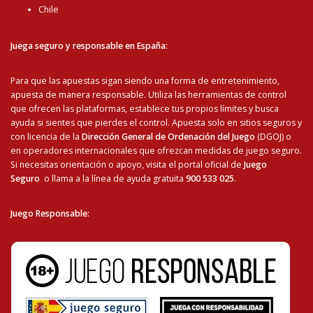
Chile
Juega seguro y responsable en España:
Para que las apuestas sigan siendo una forma de entretenimiento,
apuesta de manera responsable. Utiliza las herramientas de control
que ofrecen las plataformas, establece tus propios límites y busca
ayuda si sientes que pierdes el control. Apuesta solo en sitios seguros y
con licencia de la
Dirección General de Ordenación del Juego
(DGOJ) o
en operadores internacionales que ofrezcan medidas de juego seguro.
Si necesitas orientación o apoyo, visita el portal oficial de
Juego
Seguro
o llama a la línea de ayuda gratuita
900 533 025
.
Juego Responsable
: