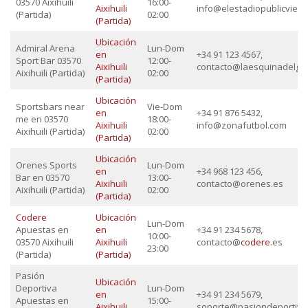
03570 Aixihuili
16:00-
Aixihuili
info@elestadiopublicview
(Partida)
02:00
(Partida)
Ubicación
Admiral Arena
Lun-Dom
en
+34 91 123 4567,
Sport Bar 03570
12:00-
Aixihuili
contacto@laesquinadelgo
Aixihuili (Partida)
02:00
(Partida)
Ubicación
Sportsbars near
Vie-Dom
en
+34 91 876 5432,
me en 03570
18:00-
Aixihuili
info@zonafutbol.com
Aixihuili (Partida)
02:00
(Partida)
Ubicación
Orenes Sports
Lun-Dom
en
+34 968 123 456,
Bar en 03570
13:00-
Aixihuili
contacto@orenes.es
Aixihuili (Partida)
02:00
(Partida)
Codere
Ubicación
Lun-Dom
Apuestas en
en
+34 91 234 5678,
10:00-
03570 Aixihuili
Aixihuili
contacto@
codere
.es
23:00
(Partida)
(Partida)
Pasión
Ubicación
Deportiva
Lun-Dom
en
+34 91 234 5679,
Apuestas en
15:00-
Aixihuili
soporte@pasiondeportiva