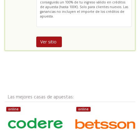
conseguirás un 100% de tu ingreso válido en créditos
de apuesta (hasta 100€). Solo para clientes nuevos. Las
ganancias no incluyen el importe de los créditos de
apuesta.
Ver sitio
Las mejores casas de apuestas:
online
online