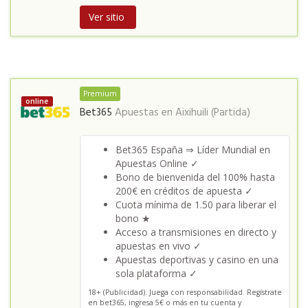
Ver sitio
Premium
online
Bet365
Apuestas en
Aixihuili (Partida)
Bet365 España ⇒ Líder Mundial en
Apuestas Online ✓
Bono de bienvenida del 100% hasta
200€ en créditos de apuesta ✓
Cuota mínima de 1.50 para liberar el
bono ★
Acceso a transmisiones en directo y
apuestas en vivo ✓
Apuestas deportivas y casino en una
sola plataforma ✓
18+ (Publicidad). Juega con responsabilidad. Regístrate
en bet365, ingresa 5€ o más en tu cuenta y