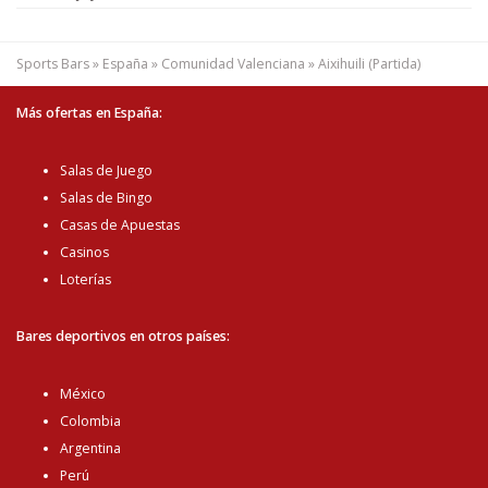
Sports Bars
»
España
»
Comunidad Valenciana
»
Aixihuili (Partida)
Más ofertas en España:
Salas de Juego
Salas de Bingo
Casas de Apuestas
Casinos
Loterías
Bares deportivos en otros países:
México
Colombia
Argentina
Perú