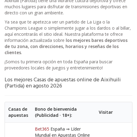
Aixihuili (Partida) tiene una vibrante cultura deportiva y ofrece
muchos lugares para disfrutar de transmisiones deportivas en
directo con un gran ambiente.
Ya sea que te apetezca ver un partido de La Liga o la
Champions League o simplemente jugar a los dardos o al billar,
aquí encontrarás el sitio ideal. Nuestra plataforma te ofrece
información actualizada sobre
los mejores bares deportivos
de tu zona, con direcciones, horarios y reseñas de los
clientes
.
¡Somos tu primera opción en toda España para buscar
proveedores locales de juegos y entretenimiento!
Los mejores Casas de apuestas online de Aixihuili
(Partida) en agosto 2026
Casas de
Bono de bienvenida
Visitar
apuestas
(Publicidad · 18+):
Bet365
España ⇒ Líder
Mundial en Apuestas Online