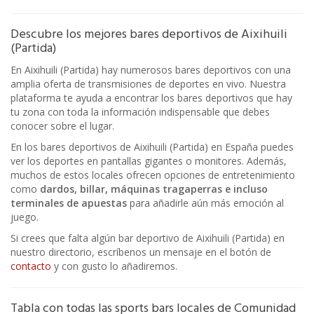
Descubre los mejores bares deportivos de Aixihuili
(Partida)
En Aixihuili (Partida) hay numerosos bares deportivos con una
amplia oferta de transmisiones de deportes en vivo. Nuestra
plataforma te ayuda a encontrar los bares deportivos que hay
tu zona con toda la información indispensable que debes
conocer sobre el lugar.
En los bares deportivos de Aixihuili (Partida) en España puedes
ver los deportes en pantallas gigantes o monitores. Además,
muchos de estos locales ofrecen opciones de entretenimiento
como
dardos, billar, máquinas tragaperras e incluso
terminales de apuestas
para añadirle aún más emoción al
juego.
Si crees que falta algún bar deportivo de Aixihuili (Partida) en
nuestro directorio, escríbenos un mensaje en el botón de
contacto
y con gusto lo añadiremos.
Tabla con todas las sports bars locales de Comunidad