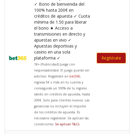
✓ Bono de bienvenida del
100% hasta 200€ en
créditos de apuesta ✓ Cuota
mínima de 1.50 para liberar
el bono ★ Acceso a
transmisiones en directo y
apuestas en vivo ✓
Apuestas deportivas y
casino en una sola
plataforma ✓
Regístrate
18+ (Publicidad) Juega con
responsabilidad. El juego puede ser
adictivo. Regístrate en
bet365
,
ingresa 5€ o más en tu cuenta y
conseguirás un 100% de tu ingreso
válido en créditos de apuesta, hasta
200€. Solo para clientes nuevos. Las
ganancias no incluyen el importe
de los créditos de apuesta. Es
necesario registrarse. Se aplican las
condiciones.
Se aplican T&Cs
.