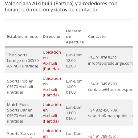
Valenciana Aixihuili (Partida) y alrededores con
horarios, dirección y datos de contacto
Horario
Establecimiento
Dirección
de
Contacto
Apertura
Ubicación
The Sports
Lun-Dom
en
+34 91 876 5432,
Lounge en 03570
12:00-
Aixihuili
info@sportslounge.com
Aixihuili (Partida)
02:00
(Partida)
Ubicación
Sports Pub en
Lun-Dom
en
+34 91 345 6789,
03570 Aixihuili
14:00-
Aixihuili
contacto@fanzonesports
(Partida)
01:00
(Partida)
Match Point
Ubicación
Lun-Dom
Sports Bar en
en
+34 902 456 789,
11:00-
03570 Aixihuili
Aixihuili
soporte@matchpoint.com
01:00
(Partida)
(Partida)
Ubicación
Sports Bars en
Lun-Dom
en
+34 91 789 4561,