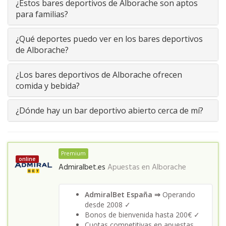
¿Estos bares deportivos de Alborache son aptos
para familias?
¿Qué deportes puedo ver en los bares deportivos
de Alborache?
¿Los bares deportivos de Alborache ofrecen
comida y bebida?
¿Dónde hay un bar deportivo abierto cerca de mí?
Premium
online
Admiralbet.es
Apuestas en
Alborache
AdmiralBet España ⇒
Operando
desde 2008 ✓
Bonos de bienvenida hasta 200€ ✓
Cuotas competitivas en apuestas