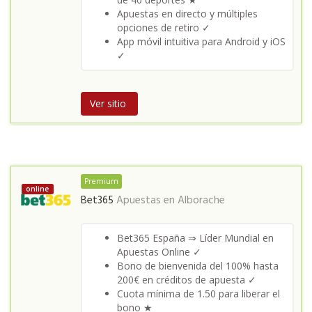
Apuestas en directo y múltiples
opciones de retiro ✓
App móvil intuitiva para Android y iOS
✓
Ver sitio
Premium
online
Bet365
Apuestas en
Alborache
Bet365 España ⇒ Líder Mundial en
Apuestas Online ✓
Bono de bienvenida del 100% hasta
200€ en créditos de apuesta ✓
Cuota mínima de 1.50 para liberar el
bono ★