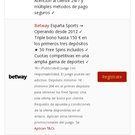
Atención al cliente 24/7 y
múltiples métodos de pago
seguros ✓
Betway
España Sports ⇒
Operando desde 2012 ✓
Triple bono hasta 150 € en
los primeros tres depósitos
★ 50 Free Spins incluidos ✓
Cuotas competitivas en una
amplia gama de deportes ✓
18+ (Publicidad) Juega con
responsabilidad, El juego puede ser
Regístrate
adictivo. Depósito mínimo: 1€
(mínimo 20€ en el primer depósito
para obtener los Free Spins). Una
sola oferta de bono por cliente.
Requisito de apuesta y condiciones
de la oferta disponibles en el
enlace. Aplican otros términos
promocionales del juego. Se
Aplican T&Cs
.