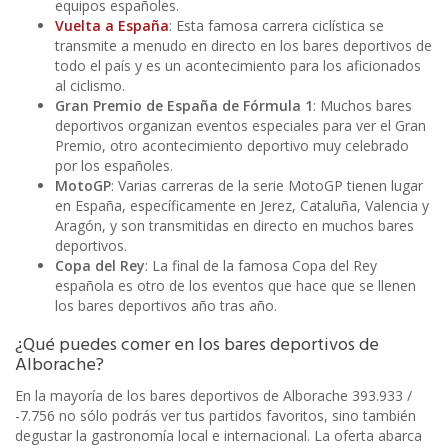
equipos españoles.
Vuelta a España
: Esta famosa carrera ciclística se
transmite a menudo en directo en los bares deportivos de
todo el país y es un acontecimiento para los aficionados
al ciclismo.
Gran Premio de España de Fórmula 1
: Muchos bares
deportivos organizan eventos especiales para ver el Gran
Premio, otro acontecimiento deportivo muy celebrado
por los españoles.
MotoGP
: Varias carreras de la serie MotoGP tienen lugar
en España, específicamente en Jerez, Cataluña, Valencia y
Aragón, y son transmitidas en directo en muchos bares
deportivos.
Copa del Rey
: La final de la famosa Copa del Rey
española es otro de los eventos que hace que se llenen
los bares deportivos año tras año.
¿Qué puedes comer en los bares deportivos de
Alborache?
En la mayoría de los bares deportivos de Alborache 393.933 /
-7.756 no sólo podrás ver tus partidos favoritos, sino también
degustar la gastronomía local e internacional. La oferta abarca