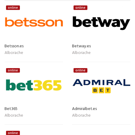
online
online
Betsson.es
Betway.es
Alborache
Alborache
online
online
Bet365
Admiralbet.es
Alborache
Alborache
online