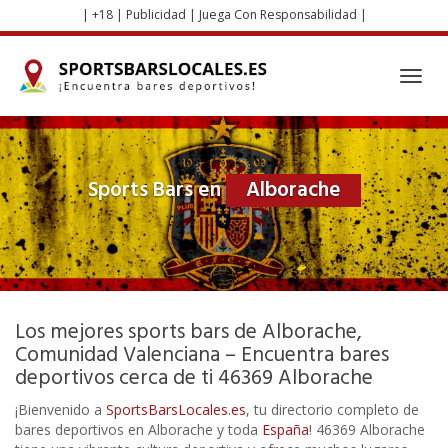
Skip
| +18 | Publicidad | Juega Con Responsabilidad |
to
main
content
Toggl
navig
Sports Bars en
Alborache
Los mejores sports bars de Alborache,
Comunidad Valenciana – Encuentra bares
deportivos cerca de ti 46369 Alborache
¡Bienvenido a
SportsBarsLocales.es
, tu directorio completo de
bares deportivos en Alborache y toda
España
! 46369 Alborache