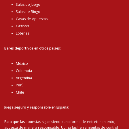
Salas de Juego
Salas de Bingo
Casas de Apuestas
Casinos
Loterías
Bares deportivos en otros países:
México
Colombia
Argentina
Perú
Chile
Juega seguro y responsable en España:
Para que las apuestas sigan siendo una forma de entretenimiento,
apuesta de manera responsable. Utiliza las herramientas de control