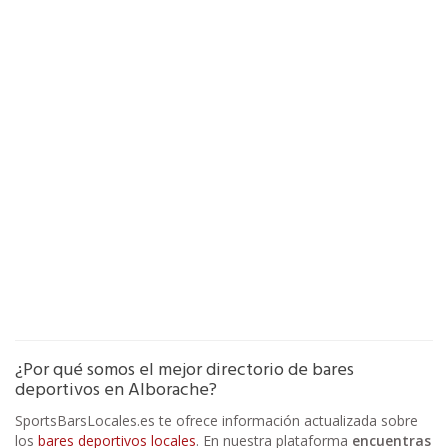
¿Por qué somos el mejor directorio de bares
deportivos en Alborache?
SportsBarsLocales.es te ofrece información actualizada sobre
los
bares deportivos locales
. En nuestra plataforma
encuentras