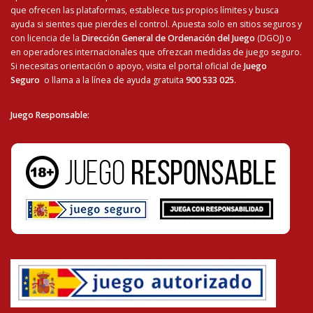
que ofrecen las plataformas, establece tus propios límites y busca
ayuda si sientes que pierdes el control. Apuesta solo en sitios seguros y
con licencia de la
Dirección General de Ordenación del Juego
(DGOJ) o
en operadores internacionales que ofrezcan medidas de juego seguro.
Si necesitas orientación o apoyo, visita el portal oficial de
Juego
Seguro
o llama a la línea de ayuda gratuita
900 533 025
.
Juego Responsable
: