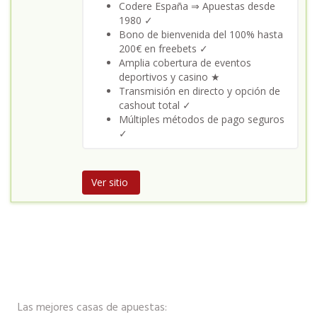
Codere España ⇒ Apuestas desde
1980 ✓
Bono de bienvenida del 100% hasta
200€ en freebets ✓
Amplia cobertura de eventos
deportivos y casino ★
Transmisión en directo y opción de
cashout total ✓
Múltiples métodos de pago seguros
✓
Ver sitio
Las mejores casas de apuestas: