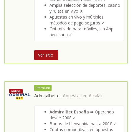
Amplia selección de deportes, casino
y ruleta en vivo ★
Apuestas en vivo y múltiples
métodos de pago seguros ✓
Optimizado para móviles, sin App
necesaria ✓
Ver sitio
Premium
online
Admiralbet.es
Apuestas en
Alcalali
AdmiralBet España ⇒
Operando
desde 2008 ✓
Bonos de bienvenida hasta 200€ ✓
Cuotas competitivas en apuestas