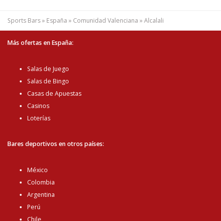
Sports Bars
»
España
»
Comunidad Valenciana
»
Alcalali
Más ofertas en España:
Salas de Juego
Salas de Bingo
Casas de Apuestas
Casinos
Loterías
Bares deportivos en otros países:
México
Colombia
Argentina
Perú
Chile