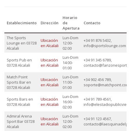
Horario
Establecimiento
Dirección
de
Contacto
Apertura
The Sports
Lun-Dom
Ubicación
+34 91 876 5432,
Lounge en 03728
12:00-
en Alcalali
info@sportslounge.com
Alcalali
02:00
Lun-Dom
Sports Pub en
Ubicación
+34 91 345 6789,
14:00-
03728 Alcalali
en Alcalali
contacto@fanzonesports
01:00
Match Point
Lun-Dom
Ubicación
+34 902 456 789,
Sports Bar en
11:00-
en Alcalali
soporte@matchpoint.com
03728 Alcalali
01:00
Lun-Dom
Sports Bars en
Ubicación
+34 91 789 4561,
16:00-
03728 Alcalali
en Alcalali
info@elestadiopublicview
02:00
Admiral Arena
Lun-Dom
Ubicación
+34 91 123 4567,
Sport Bar 03728
12:00-
en Alcalali
contacto@laesquinadelgo
Alcalali
02:00