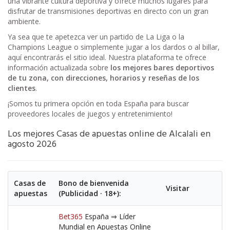
una vibrante cultura deportiva y ofrece muchos lugares para
disfrutar de transmisiones deportivas en directo con un gran
ambiente.
Ya sea que te apetezca ver un partido de La Liga o la
Champions League o simplemente jugar a los dardos o al billar,
aquí encontrarás el sitio ideal. Nuestra plataforma te ofrece
información actualizada sobre
los mejores bares deportivos
de tu zona, con direcciones, horarios y reseñas de los
clientes
.
¡Somos tu primera opción en toda España para buscar
proveedores locales de juegos y entretenimiento!
Los mejores Casas de apuestas online de Alcalali en
agosto 2026
Casas de
Bono de bienvenida
Visitar
apuestas
(Publicidad · 18+):
Bet365
España ⇒ Líder
Mundial en Apuestas Online