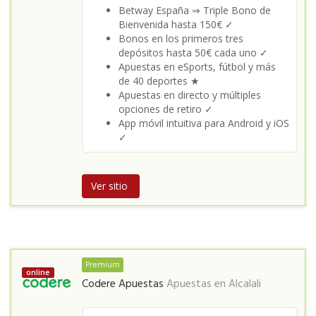
Betway España ⇒ Triple Bono de
Bienvenida hasta 150€ ✓
Bonos en los primeros tres
depósitos hasta 50€ cada uno ✓
Apuestas en eSports, fútbol y más
de 40 deportes ★
Apuestas en directo y múltiples
opciones de retiro ✓
App móvil intuitiva para Android y iOS
✓
Ver sitio
Premium
online
Codere Apuestas
Apuestas en
Alcalali