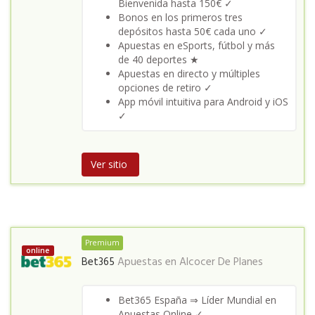
Bienvenida hasta 150€ ✓
Bonos en los primeros tres
depósitos hasta 50€ cada uno ✓
Apuestas en eSports, fútbol y más
de 40 deportes ★
Apuestas en directo y múltiples
opciones de retiro ✓
App móvil intuitiva para Android y iOS
✓
Ver sitio
Premium
online
Bet365
Apuestas en
Alcocer De Planes
Bet365 España ⇒ Líder Mundial en
Apuestas Online ✓