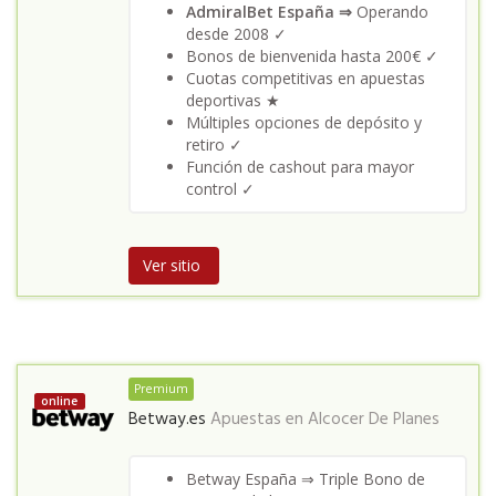
AdmiralBet España ⇒
Operando
desde 2008 ✓
Bonos de bienvenida hasta 200€ ✓
Cuotas competitivas en apuestas
deportivas ★
Múltiples opciones de depósito y
retiro ✓
Función de cashout para mayor
control ✓
Ver sitio
Premium
online
Betway.es
Apuestas en
Alcocer De Planes
Betway España ⇒ Triple Bono de