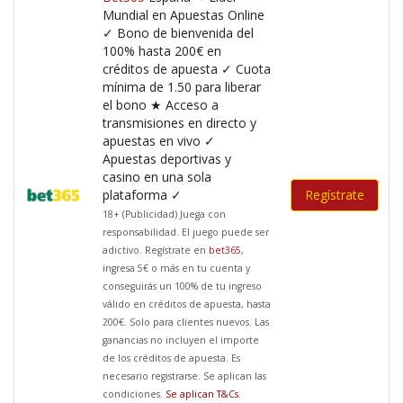
Mundial en Apuestas Online
✓ Bono de bienvenida del
100% hasta 200€ en
créditos de apuesta ✓ Cuota
mínima de 1.50 para liberar
el bono ★ Acceso a
transmisiones en directo y
apuestas en vivo ✓
Apuestas deportivas y
casino en una sola
plataforma ✓
Regístrate
18+ (Publicidad) Juega con
responsabilidad. El juego puede ser
adictivo. Regístrate en
bet365
,
ingresa 5€ o más en tu cuenta y
conseguirás un 100% de tu ingreso
válido en créditos de apuesta, hasta
200€. Solo para clientes nuevos. Las
ganancias no incluyen el importe
de los créditos de apuesta. Es
necesario registrarse. Se aplican las
condiciones.
Se aplican T&Cs
.