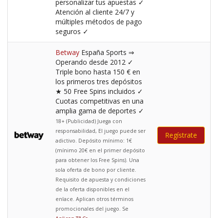
personalizar tus apuestas ✓
Atención al cliente 24/7 y
múltiples métodos de pago
seguros ✓
Betway
España Sports ⇒
Operando desde 2012 ✓
Triple bono hasta 150 € en
los primeros tres depósitos
★ 50 Free Spins incluidos ✓
Cuotas competitivas en una
amplia gama de deportes ✓
18+ (Publicidad) Juega con
responsabilidad, El juego puede ser
Regístrate
adictivo. Depósito mínimo: 1€
(mínimo 20€ en el primer depósito
para obtener los Free Spins). Una
sola oferta de bono por cliente.
Requisito de apuesta y condiciones
de la oferta disponibles en el
enlace. Aplican otros términos
promocionales del juego. Se