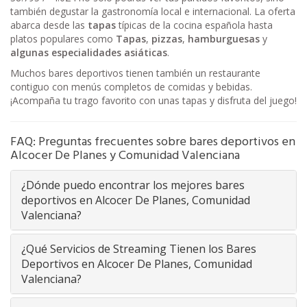
también degustar la gastronomía local e internacional. La oferta
abarca desde las
tapas
típicas de la cocina española hasta
platos populares como
Tapas
,
pizzas
,
hamburguesas
y
algunas especialidades asiáticas
.
Muchos bares deportivos tienen también un restaurante
contiguo con menús completos de comidas y bebidas.
¡Acompaña tu trago favorito con unas tapas y disfruta del juego!
FAQ: Preguntas frecuentes sobre bares deportivos en
Alcocer De Planes y Comunidad Valenciana
¿Dónde puedo encontrar los mejores bares
deportivos en Alcocer De Planes, Comunidad
Valenciana?
¿Qué Servicios de Streaming Tienen los Bares
Deportivos en Alcocer De Planes, Comunidad
Valenciana?