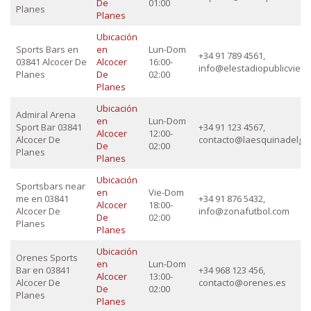
De
01:00
Planes
Planes
Ubicación
Sports Bars en
en
Lun-Dom
+34 91 789 4561,
03841 Alcocer De
Alcocer
16:00-
info@elestadiopublicview
Planes
De
02:00
Planes
Ubicación
Admiral Arena
en
Lun-Dom
Sport Bar 03841
+34 91 123 4567,
Alcocer
12:00-
Alcocer De
contacto@laesquinadelgo
De
02:00
Planes
Planes
Ubicación
Sportsbars near
en
Vie-Dom
me en 03841
+34 91 876 5432,
Alcocer
18:00-
Alcocer De
info@zonafutbol.com
De
02:00
Planes
Planes
Ubicación
Orenes Sports
en
Lun-Dom
Bar en 03841
+34 968 123 456,
Alcocer
13:00-
Alcocer De
contacto@orenes.es
De
02:00
Planes
Planes