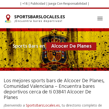
Skip
| +18 | Publicidad | Juega Con Responsabilidad |
to
main
content
Toggl
navig
Sports Bars en
Alcocer De Planes
Los mejores sports bars de Alcocer De Planes,
Comunidad Valenciana – Encuentra bares
deportivos cerca de ti 03841 Alcocer De
Planes
¡Bienvenido a
SportsBarsLocales.es
, tu directorio completo de