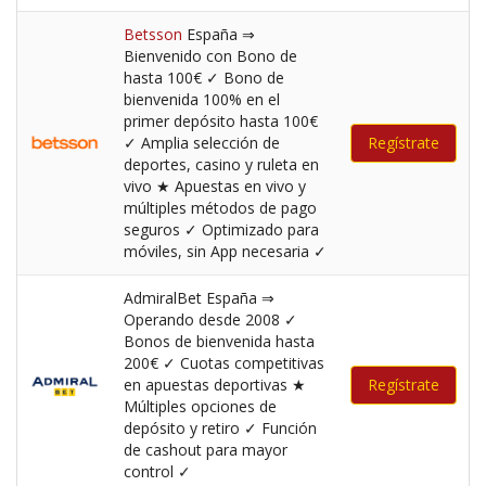
Betsson
España ⇒
Bienvenido con Bono de
hasta 100€ ✓ Bono de
bienvenida 100% en el
primer depósito hasta 100€
✓ Amplia selección de
Regístrate
deportes, casino y ruleta en
vivo ★ Apuestas en vivo y
múltiples métodos de pago
seguros ✓ Optimizado para
móviles, sin App necesaria ✓
AdmiralBet España ⇒
Operando desde 2008 ✓
Bonos de bienvenida hasta
200€ ✓ Cuotas competitivas
en apuestas deportivas ★
Regístrate
Múltiples opciones de
depósito y retiro ✓ Función
de cashout para mayor
control ✓