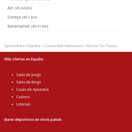
Ain
(45.64 km)
Soneja
(46.1 km)
Benimamet
(49.31 km)
Sports Bars
»
España
»
Comunidad Valenciana
»
Alcocer De Planes
Más ofertas en España:
Salas de Juego
Salas de Bingo
Casas de Apuestas
Casinos
Loterías
Bares deportivos en otros países: