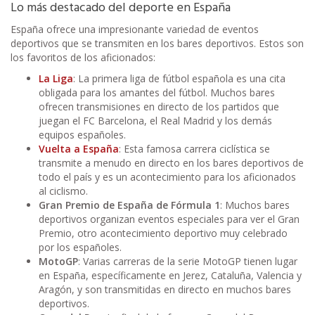
Lo más destacado del deporte en España
España ofrece una impresionante variedad de eventos
deportivos que se transmiten en los bares deportivos. Estos son
los favoritos de los aficionados:
La Liga
: La primera liga de fútbol española es una cita
obligada para los amantes del fútbol. Muchos bares
ofrecen transmisiones en directo de los partidos que
juegan el FC Barcelona, el Real Madrid y los demás
equipos españoles.
Vuelta a España
: Esta famosa carrera ciclística se
transmite a menudo en directo en los bares deportivos de
todo el país y es un acontecimiento para los aficionados
al ciclismo.
Gran Premio de España de Fórmula 1
: Muchos bares
deportivos organizan eventos especiales para ver el Gran
Premio, otro acontecimiento deportivo muy celebrado
por los españoles.
MotoGP
: Varias carreras de la serie MotoGP tienen lugar
en España, específicamente en Jerez, Cataluña, Valencia y
Aragón, y son transmitidas en directo en muchos bares
deportivos.