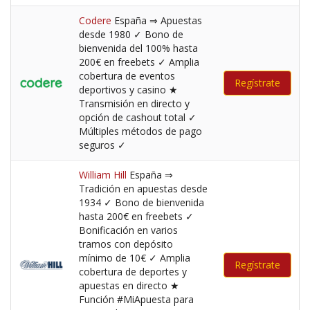
Codere
España ⇒ Apuestas
desde 1980 ✓ Bono de
bienvenida del 100% hasta
200€ en freebets ✓ Amplia
cobertura de eventos
Regístrate
deportivos y casino ★
Transmisión en directo y
opción de cashout total ✓
Múltiples métodos de pago
seguros ✓
William Hill
España ⇒
Tradición en apuestas desde
1934 ✓ Bono de bienvenida
hasta 200€ en freebets ✓
Bonificación en varios
tramos con depósito
mínimo de 10€ ✓ Amplia
Regístrate
cobertura de deportes y
apuestas en directo ★
Función #MiApuesta para