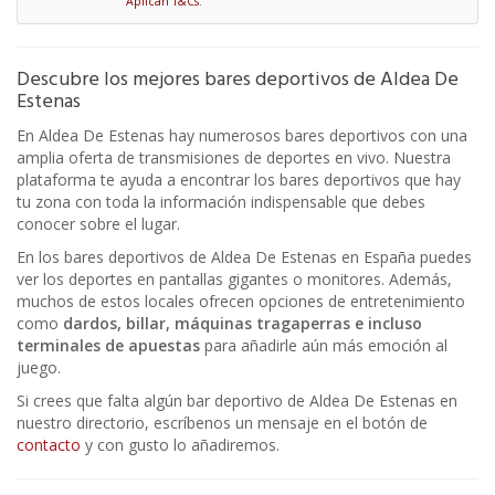
Aplican T&Cs
.
Descubre los mejores bares deportivos de Aldea De
Estenas
En Aldea De Estenas hay numerosos bares deportivos con una
amplia oferta de transmisiones de deportes en vivo. Nuestra
plataforma te ayuda a encontrar los bares deportivos que hay
tu zona con toda la información indispensable que debes
conocer sobre el lugar.
En los bares deportivos de Aldea De Estenas en España puedes
ver los deportes en pantallas gigantes o monitores. Además,
muchos de estos locales ofrecen opciones de entretenimiento
como
dardos, billar, máquinas tragaperras e incluso
terminales de apuestas
para añadirle aún más emoción al
juego.
Si crees que falta algún bar deportivo de Aldea De Estenas en
nuestro directorio, escríbenos un mensaje en el botón de
contacto
y con gusto lo añadiremos.