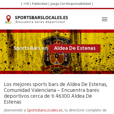
Skip
| +18 | Publicidad | Juega Con Responsabilidad |
to
main
content
Toggl
navig
Sports Bars en
Aldea De Estenas
Los mejores sports bars de Aldea De Estenas,
Comunidad Valenciana – Encuentra bares
deportivos cerca de ti 46300 Aldea De
Estenas
¡Bienvenido a
SportsBarsLocales.es
, tu directorio completo de