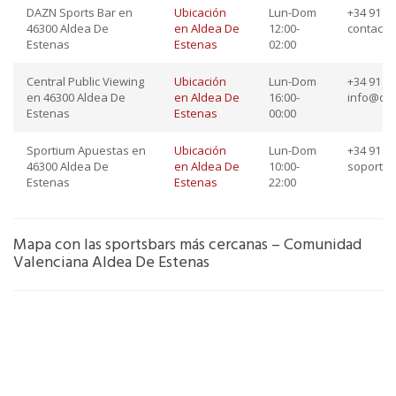
DAZN Sports Bar en
Ubicación
Lun-Dom
+34 91 65
46300 Aldea De
en Aldea De
12:00-
contact
Estenas
Estenas
02:00
Central Public Viewing
Ubicación
Lun-Dom
+34 91 76
en 46300 Aldea De
en Aldea De
16:00-
info@dep
Estenas
Estenas
00:00
Sportium Apuestas en
Ubicación
Lun-Dom
+34 91 45
46300 Aldea De
en Aldea De
10:00-
soporte
Estenas
Estenas
22:00
Mapa con las sportsbars más cercanas – Comunidad
Valenciana Aldea De Estenas