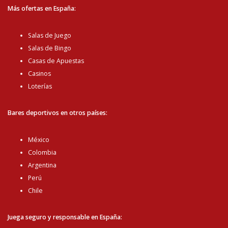
Más ofertas en España:
Salas de Juego
Salas de Bingo
Casas de Apuestas
Casinos
Loterías
Bares deportivos en otros países:
México
Colombia
Argentina
Perú
Chile
Juega seguro y responsable en España: