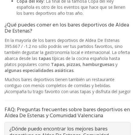
Copa del Rey
: La final de la famosa Copa del Rey
española es otro de los eventos que hace que se llenen
los bares deportivos año tras año.
¿Qué puedes comer en los bares deportivos de Aldea
De Estenas?
En la mayoría de los bares deportivos de Aldea De Estenas
395.667 / -1.2 no sólo podrás ver tus partidos favoritos, sino
también degustar la gastronomía local e internacional. La oferta
abarca desde las
tapas
típicas de la cocina española hasta
platos populares como
Tapas
,
pizzas
,
hamburguesas
y
algunas especialidades asiáticas
.
Muchos bares deportivos tienen también un restaurante
contiguo con menús completos de comidas y bebidas.
¡Acompaña tu trago favorito con unas tapas y disfruta del juego!
FAQ: Preguntas frecuentes sobre bares deportivos en
Aldea De Estenas y Comunidad Valenciana
¿Dónde puedo encontrar los mejores bares