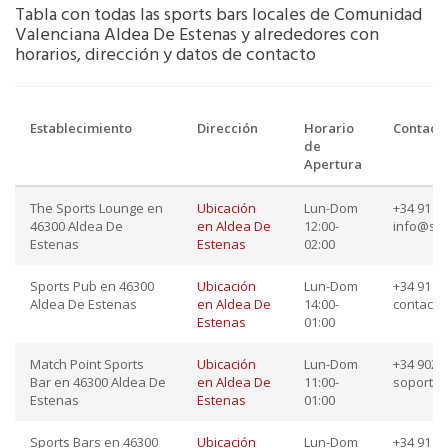
Tabla con todas las sports bars locales de Comunidad
Valenciana Aldea De Estenas y alrededores con
horarios, dirección y datos de contacto
Establecimiento
Dirección
Horario
Contact
de
Apertura
The Sports Lounge en
Ubicación
Lun-Dom
+34 91 87
46300 Aldea De
en Aldea De
12:00-
info@sp
Estenas
Estenas
02:00
Sports Pub en 46300
Ubicación
Lun-Dom
+34 91 34
Aldea De Estenas
en Aldea De
14:00-
contact
Estenas
01:00
Match Point Sports
Ubicación
Lun-Dom
+34 902 4
Bar en 46300 Aldea De
en Aldea De
11:00-
soporte
Estenas
Estenas
01:00
Sports Bars en 46300
Ubicación
Lun-Dom
+34 91 78