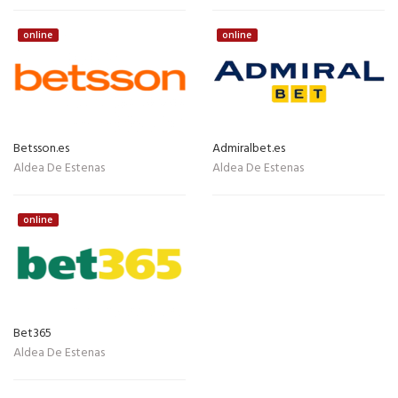
online
online
Betsson.es
Admiralbet.es
Aldea De Estenas
Aldea De Estenas
online
Bet365
Aldea De Estenas