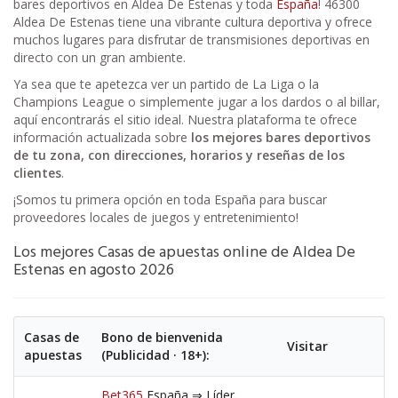
bares deportivos en Aldea De Estenas y toda
España
! 46300
Aldea De Estenas tiene una vibrante cultura deportiva y ofrece
muchos lugares para disfrutar de transmisiones deportivas en
directo con un gran ambiente.
Ya sea que te apetezca ver un partido de La Liga o la
Champions League o simplemente jugar a los dardos o al billar,
aquí encontrarás el sitio ideal. Nuestra plataforma te ofrece
información actualizada sobre
los mejores bares deportivos
de tu zona, con direcciones, horarios y reseñas de los
clientes
.
¡Somos tu primera opción en toda España para buscar
proveedores locales de juegos y entretenimiento!
Los mejores Casas de apuestas online de Aldea De
Estenas en agosto 2026
Casas de
Bono de bienvenida
Visitar
apuestas
(Publicidad · 18+):
Bet365
España ⇒ Líder