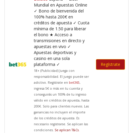
Mundial en Apuestas Online
✓ Bono de bienvenida del
100% hasta 200€ en
créditos de apuesta ✓ Cuota
mínima de 1.50 para liberar
el bono ★ Acceso a
transmisiones en directo y
apuestas en vivo ✓
Apuestas deportivas y
casino en una sola
plataforma ✓
Regístrate
18+ (Publicidad) Juega con
responsabilidad. El juego puede ser
adictivo. Regístrate en
bet365
,
ingresa 5€ o más en tu cuenta y
conseguirás un 100% de tu ingreso
válido en créditos de apuesta, hasta
200€. Solo para clientes nuevos. Las
ganancias no incluyen el importe
de los créditos de apuesta. Es
necesario registrarse. Se aplican las
condiciones.
Se aplican T&Cs
.