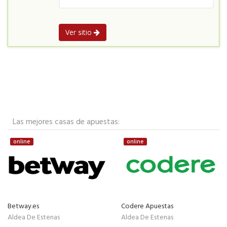
Ver sitio
Las mejores casas de apuestas:
online
online
Betway.es
Codere Apuestas
Aldea De Estenas
Aldea De Estenas