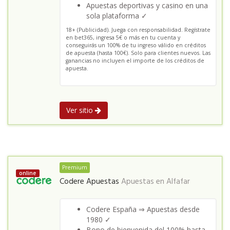
Apuestas deportivas y casino en una
sola plataforma ✓
18+ (Publicidad). Juega con responsabilidad. Regístrate
en bet365, ingresa 5€ o más en tu cuenta y
conseguirás un 100% de tu ingreso válido en créditos
de apuesta (hasta 100€). Solo para clientes nuevos. Las
ganancias no incluyen el importe de los créditos de
apuesta.
Ver sitio
Premium
online
Codere Apuestas
Apuestas en
Alfafar
Codere España ⇒ Apuestas desde
1980 ✓
Bono de bienvenida del 100% hasta