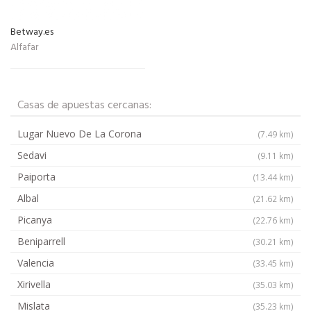
Betway.es
Alfafar
Casas de apuestas cercanas:
Lugar Nuevo De La Corona
(7.49 km)
Sedavi
(9.11 km)
Paiporta
(13.44 km)
Albal
(21.62 km)
Picanya
(22.76 km)
Beniparrell
(30.21 km)
Valencia
(33.45 km)
Xirivella
(35.03 km)
Mislata
(35.23 km)