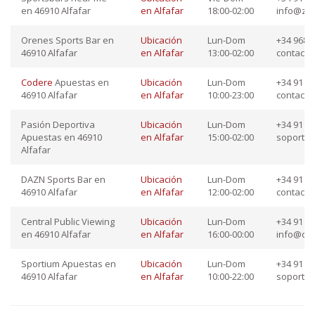
en 46910 Alfafar
en Alfafar
18:00-02:00
info@zo
Orenes Sports Bar en
Ubicación
Lun-Dom
+34 968 1
46910 Alfafar
en Alfafar
13:00-02:00
contact
Codere
Apuestas en
Ubicación
Lun-Dom
+34 91 23
46910 Alfafar
en Alfafar
10:00-23:00
contact
Pasión Deportiva
Ubicación
Lun-Dom
+34 91 23
Apuestas en 46910
en Alfafar
15:00-02:00
soporte
Alfafar
DAZN Sports Bar en
Ubicación
Lun-Dom
+34 91 65
46910 Alfafar
en Alfafar
12:00-02:00
contact
Central Public Viewing
Ubicación
Lun-Dom
+34 91 76
en 46910 Alfafar
en Alfafar
16:00-00:00
info@dep
Sportium Apuestas en
Ubicación
Lun-Dom
+34 91 45
46910 Alfafar
en Alfafar
10:00-22:00
soporte