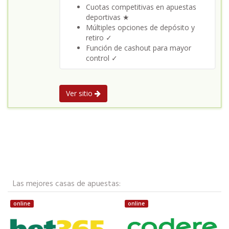
Cuotas competitivas en apuestas
deportivas ★
Múltiples opciones de depósito y
retiro ✓
Función de cashout para mayor
control ✓
Ver sitio
Las mejores casas de apuestas:
online
online