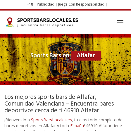
Skip
| +18 | Publicidad | Juega Con Responsabilidad |
to
main
content
Toggl
navig
Sports Bars en
Alfafar
Los mejores sports bars de Alfafar,
Comunidad Valenciana – Encuentra bares
deportivos cerca de ti 46910 Alfafar
¡Bienvenido a
SportsBarsLocales.es
, tu directorio completo de
bares deportivos en Alfafar y toda
España
! 46910 Alfafar tiene