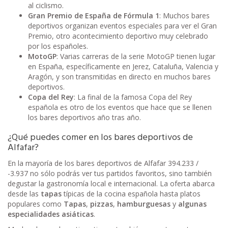
al ciclismo.
Gran Premio de España de Fórmula 1
: Muchos bares
deportivos organizan eventos especiales para ver el Gran
Premio, otro acontecimiento deportivo muy celebrado
por los españoles.
MotoGP
: Varias carreras de la serie MotoGP tienen lugar
en España, específicamente en Jerez, Cataluña, Valencia y
Aragón, y son transmitidas en directo en muchos bares
deportivos.
Copa del Rey
: La final de la famosa Copa del Rey
española es otro de los eventos que hace que se llenen
los bares deportivos año tras año.
¿Qué puedes comer en los bares deportivos de
Alfafar?
En la mayoría de los bares deportivos de Alfafar 394.233 /
-3.937 no sólo podrás ver tus partidos favoritos, sino también
degustar la gastronomía local e internacional. La oferta abarca
desde las
tapas
típicas de la cocina española hasta platos
populares como
Tapas
,
pizzas
,
hamburguesas
y
algunas
especialidades asiáticas
.