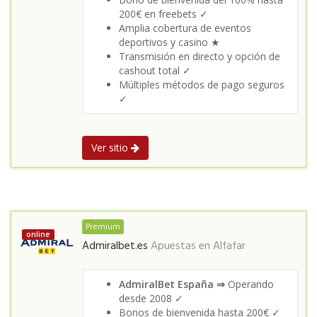
200€ en freebets ✓
Amplia cobertura de eventos
deportivos y casino ★
Transmisión en directo y opción de
cashout total ✓
Múltiples métodos de pago seguros
✓
Ver sitio
Premium
online
Admiralbet.es
Apuestas en
Alfafar
AdmiralBet España ⇒
Operando
desde 2008 ✓
Bonos de bienvenida hasta 200€ ✓