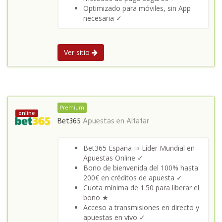
Optimizado para móviles, sin App
necesaria ✓
Ver sitio
Premium
online
Bet365
Apuestas en
Alfafar
Bet365 España ⇒ Líder Mundial en
Apuestas Online ✓
Bono de bienvenida del 100% hasta
200€ en créditos de apuesta ✓
Cuota mínima de 1.50 para liberar el
bono ★
Acceso a transmisiones en directo y
apuestas en vivo ✓