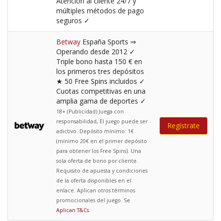
Atención al cliente 24/7 y
múltiples métodos de pago
seguros ✓
Betway
España Sports ⇒
Operando desde 2012 ✓
Triple bono hasta 150 € en
los primeros tres depósitos
★ 50 Free Spins incluidos ✓
Cuotas competitivas en una
amplia gama de deportes ✓
18+ (Publicidad) Juega con
responsabilidad, El juego puede ser
Regístrate
adictivo. Depósito mínimo: 1€
(mínimo 20€ en el primer depósito
para obtener los Free Spins). Una
sola oferta de bono por cliente.
Requisito de apuesta y condiciones
de la oferta disponibles en el
enlace. Aplican otros términos
promocionales del juego. Se
Aplican T&Cs
.