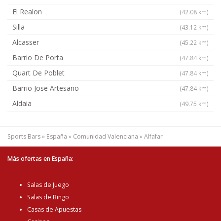
El Realon
(42.08 km)
Silla
(43.12 km)
Alcasser
(45.22 km)
Barrio De Porta
(47.84 km)
Quart De Poblet
(47.84 km)
Barrio Jose Artesano
(47.84 km)
Aldaia
(49.75 km)
Sports Bars
»
España
»
Comunidad Valenciana
»
Alfafar
Más ofertas en España:
Salas de Juego
Salas de Bingo
Casas de Apuestas