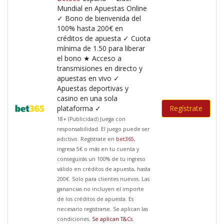
Mundial en Apuestas Online
✓ Bono de bienvenida del
100% hasta 200€ en
créditos de apuesta ✓ Cuota
mínima de 1.50 para liberar
el bono ★ Acceso a
transmisiones en directo y
apuestas en vivo ✓
Apuestas deportivas y
casino en una sola
plataforma ✓
Regístrate
18+ (Publicidad) Juega con
responsabilidad. El juego puede ser
adictivo. Regístrate en
bet365
,
ingresa 5€ o más en tu cuenta y
conseguirás un 100% de tu ingreso
válido en créditos de apuesta, hasta
200€. Solo para clientes nuevos. Las
ganancias no incluyen el importe
de los créditos de apuesta. Es
necesario registrarse. Se aplican las
condiciones.
Se aplican T&Cs
.