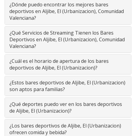
¿Dónde puedo encontrar los mejores bares
deportivos en Aljibe, El (Urbanizacion), Comunidad
Valenciana?
¿Qué Servicios de Streaming Tienen los Bares
Deportivos en Aljibe, El (Urbanizacion), Comunidad
Valenciana?
¿Cuál es el horario de apertura de los bares
deportivos de Aljibe, El (Urbanizacion)?
¿Estos bares deportivos de Aljibe, El (Urbanizacion)
son aptos para familias?
¿Qué deportes puedo ver en los bares deportivos
de Aljibe, El (Urbanizacion)?
¿Los bares deportivos de Aljibe, El (Urbanizacion)
ofrecen comida y bebida?