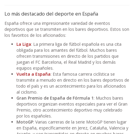
Lo más destacado del deporte en España
España ofrece una impresionante variedad de eventos
deportivos que se transmiten en los bares deportivos. Estos son
los favoritos de los aficionados:
La Liga
: La primera liga de fútbol española es una cita
obligada para los amantes del fútbol. Muchos bares
ofrecen transmisiones en directo de los partidos que
juegan el FC Barcelona, el Real Madrid y los demás
equipos españoles.
Vuelta a España
: Esta famosa carrera ciclística se
transmite a menudo en directo en los bares deportivos de
todo el país y es un acontecimiento para los aficionados
al ciclismo.
Gran Premio de España de Fórmula 1
: Muchos bares
deportivos organizan eventos especiales para ver el Gran
Premio, otro acontecimiento deportivo muy celebrado
por los españoles.
MotoGP
: Varias carreras de la serie MotoGP tienen lugar
en España, específicamente en Jerez, Cataluña, Valencia y
Aragón, y son transmitidas en directo en muchos bares