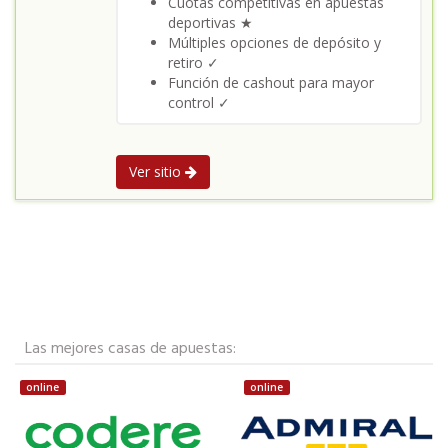
Cuotas competitivas en apuestas
deportivas ★
Múltiples opciones de depósito y
retiro ✓
Función de cashout para mayor
control ✓
Ver sitio
Las mejores casas de apuestas:
online
online