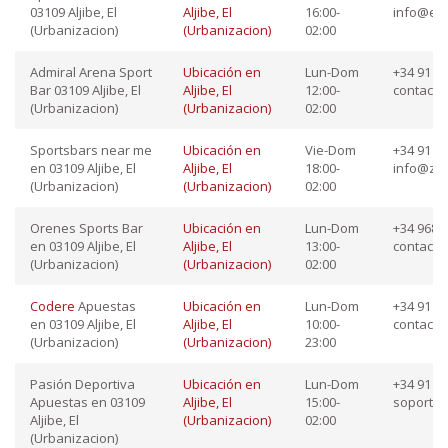
03109 Aljibe, El
Aljibe, El
16:00-
info@ele
(Urbanizacion)
(Urbanizacion)
02:00
Admiral Arena Sport
Ubicación en
Lun-Dom
+34 91 12
Bar 03109 Aljibe, El
Aljibe, El
12:00-
contacto
(Urbanizacion)
(Urbanizacion)
02:00
Sportsbars near me
Ubicación en
Vie-Dom
+34 91 87
en 03109 Aljibe, El
Aljibe, El
18:00-
info@zo
(Urbanizacion)
(Urbanizacion)
02:00
Orenes Sports Bar
Ubicación en
Lun-Dom
+34 968 1
en 03109 Aljibe, El
Aljibe, El
13:00-
contact
(Urbanizacion)
(Urbanizacion)
02:00
Codere
Apuestas
Ubicación en
Lun-Dom
+34 91 23
en 03109 Aljibe, El
Aljibe, El
10:00-
contact
(Urbanizacion)
(Urbanizacion)
23:00
Pasión Deportiva
Ubicación en
Lun-Dom
+34 91 23
Apuestas en 03109
Aljibe, El
15:00-
soporte
Aljibe, El
(Urbanizacion)
02:00
(Urbanizacion)