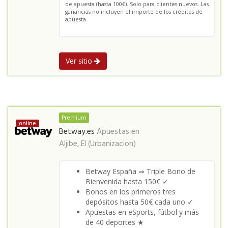
de apuesta (hasta 100€). Solo para clientes nuevos. Las
ganancias no incluyen el importe de los créditos de
apuesta.
Ver sitio
Premium
online
Betway.es
Apuestas en
Aljibe, El (Urbanizacion)
Betway España ⇒ Triple Bono de
Bienvenida hasta 150€ ✓
Bonos en los primeros tres
depósitos hasta 50€ cada uno ✓
Apuestas en eSports, fútbol y más
de 40 deportes ★