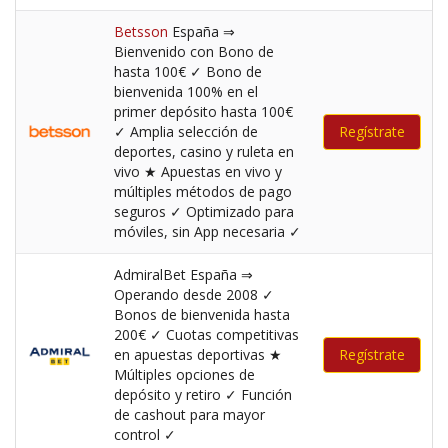
Betsson
España ⇒
Bienvenido con Bono de
hasta 100€ ✓ Bono de
bienvenida 100% en el
primer depósito hasta 100€
✓ Amplia selección de
Regístrate
deportes, casino y ruleta en
vivo ★ Apuestas en vivo y
múltiples métodos de pago
seguros ✓ Optimizado para
móviles, sin App necesaria ✓
AdmiralBet España ⇒
Operando desde 2008 ✓
Bonos de bienvenida hasta
200€ ✓ Cuotas competitivas
en apuestas deportivas ★
Regístrate
Múltiples opciones de
depósito y retiro ✓ Función
de cashout para mayor
control ✓