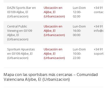
DAZN Sports Bar en
Ubicación en
Lun-Dom
+34 91 65
03109 Aljibe, El
Aljibe, El
12:00-
contact
(Urbanizacion)
(Urbanizacion)
02:00
Central Public
Ubicación en
Lun-Dom
+34 91 76
Viewing en 03109
Aljibe, El
16:00-
info@dep
Aljibe, El
(Urbanizacion)
00:00
(Urbanizacion)
Sportium Apuestas
Ubicación en
Lun-Dom
+34 91 45
en 03109 Aljibe, El
Aljibe, El
10:00-
soporte
(Urbanizacion)
(Urbanizacion)
22:00
Mapa con las sportsbars más cercanas – Comunidad
Valenciana Aljibe, El (Urbanizacion)