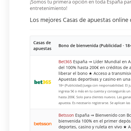
¡Somos tu primera opción en toda España par
entretenimiento!
Los mejores Casas de apuestas online 
Casas de
Bono de bienvenida (Publicidad · 18+
apuestas
Bet365
España ⇒ Líder Mundial en A
del 100% hasta 200€ en créditos de
liberar el bono ★ Acceso a transmisi
Apuestas deportivas y casino en una
18+ (Publicidad) Juega con responsabilidad. El 
ingresa 5€ o más en tu cuenta y conseguirás un
hasta 200€. Solo para clientes nuevos. Las gana
apuesta. Es necesario registrarse. Se aplican la
Betsson
España ⇒ Bienvenido con Bo
bienvenida 100% en el primer depósi
deportes, casino y ruleta en vivo ★ 