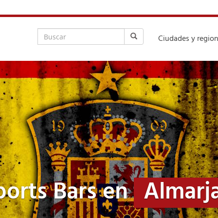
Ciudades y regio
ports Bars en
Almarja