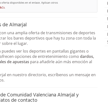
a oferta disponibles en el enlace. Aplican otros
T&Cs
.
 de Almarjal
con una amplia oferta de transmisiones de deportes
rar los bares deportivos que hay tu zona con toda la
sobre el lugar.
 puedes ver los deportes en pantallas gigantes o
 ofrecen opciones de entretenimiento como
dardos,
ales de apuestas
para añadirle aún más emoción al
arjal en nuestro directorio, escríbenos un mensaje en
os.
s de Comunidad Valenciana Almarjal y
 datos de contacto