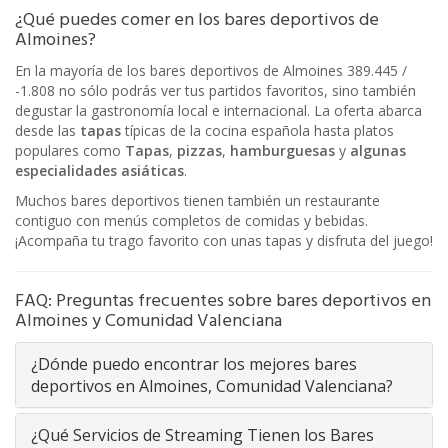
¿Qué puedes comer en los bares deportivos de
Almoines?
En la mayoría de los bares deportivos de Almoines 389.445 /
-1.808 no sólo podrás ver tus partidos favoritos, sino también
degustar la gastronomía local e internacional. La oferta abarca
desde las
tapas
típicas de la cocina española hasta platos
populares como
Tapas
,
pizzas
,
hamburguesas
y
algunas
especialidades asiáticas
.
Muchos bares deportivos tienen también un restaurante
contiguo con menús completos de comidas y bebidas.
¡Acompaña tu trago favorito con unas tapas y disfruta del juego!
FAQ: Preguntas frecuentes sobre bares deportivos en
Almoines y Comunidad Valenciana
¿Dónde puedo encontrar los mejores bares
deportivos en Almoines, Comunidad Valenciana?
¿Qué Servicios de Streaming Tienen los Bares