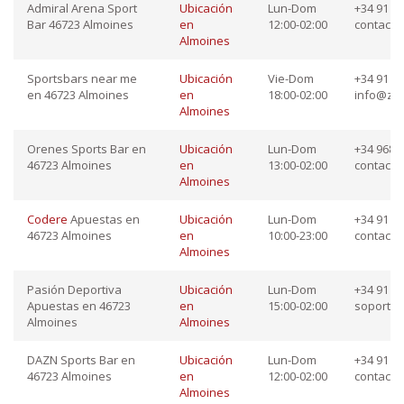
Admiral Arena Sport
Ubicación
Lun-Dom
+34 91 12
Bar 46723 Almoines
en
12:00-02:00
contacto
Almoines
Sportsbars near me
Ubicación
Vie-Dom
+34 91 87
en 46723 Almoines
en
18:00-02:00
info@zo
Almoines
Orenes Sports Bar en
Ubicación
Lun-Dom
+34 968 1
46723 Almoines
en
13:00-02:00
contact
Almoines
Codere
Apuestas en
Ubicación
Lun-Dom
+34 91 23
46723 Almoines
en
10:00-23:00
contact
Almoines
Pasión Deportiva
Ubicación
Lun-Dom
+34 91 23
Apuestas en 46723
en
15:00-02:00
soporte
Almoines
Almoines
DAZN Sports Bar en
Ubicación
Lun-Dom
+34 91 65
46723 Almoines
en
12:00-02:00
contact
Almoines