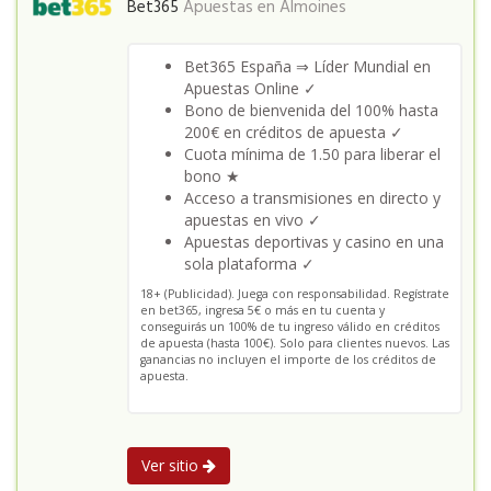
Bet365
Apuestas en
Almoines
Bet365 España ⇒ Líder Mundial en
Apuestas Online ✓
Bono de bienvenida del 100% hasta
200€ en créditos de apuesta ✓
Cuota mínima de 1.50 para liberar el
bono ★
Acceso a transmisiones en directo y
apuestas en vivo ✓
Apuestas deportivas y casino en una
sola plataforma ✓
18+ (Publicidad). Juega con responsabilidad. Regístrate
en bet365, ingresa 5€ o más en tu cuenta y
conseguirás un 100% de tu ingreso válido en créditos
de apuesta (hasta 100€). Solo para clientes nuevos. Las
ganancias no incluyen el importe de los créditos de
apuesta.
Ver sitio