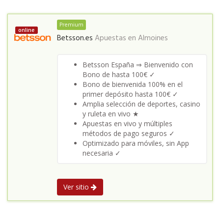
Premium
online
Betsson.es
Apuestas en
Almoines
Betsson España ⇒ Bienvenido con
Bono de hasta 100€ ✓
Bono de bienvenida 100% en el
primer depósito hasta 100€ ✓
Amplia selección de deportes, casino
y ruleta en vivo ★
Apuestas en vivo y múltiples
métodos de pago seguros ✓
Optimizado para móviles, sin App
necesaria ✓
Ver sitio