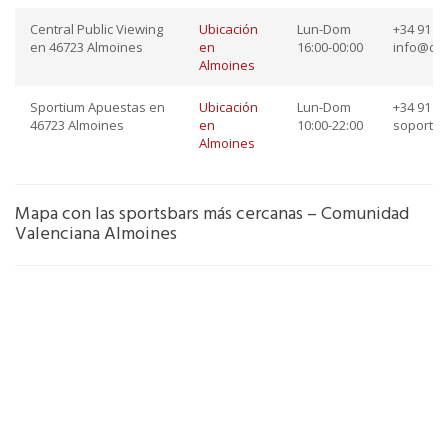
Central Public Viewing
Ubicación
Lun-Dom
+34 91 76
en 46723 Almoines
en
16:00-00:00
info@dep
Almoines
Sportium Apuestas en
Ubicación
Lun-Dom
+34 91 45
46723 Almoines
en
10:00-22:00
soporte
Almoines
Mapa con las sportsbars más cercanas – Comunidad
Valenciana Almoines