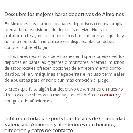
Descubre los mejores bares deportivos de Almoines
En Almoines hay numerosos bares deportivos con una amplia
oferta de transmisiones de deportes en vivo. Nuestra
plataforma te ayuda a encontrar los bares deportivos que hay
tu zona con toda la información indispensable que debes
conocer sobre el lugar.
En los bares deportivos de Almoines en España puedes ver los
deportes en pantallas gigantes o monitores. Además, muchos
de estos locales ofrecen opciones de entretenimiento como
dardos, billar, máquinas tragaperras e incluso terminales
de apuestas
para añadirle aún más emoción al juego.
Si crees que falta algún bar deportivo de Almoines en nuestro
directorio, escríbenos un mensaje en el botón de
contacto
y
con gusto lo añadiremos.
Tabla con todas las sports bars locales de Comunidad
Valenciana Almoines y alrededores con horarios,
dirección y datos de contacto