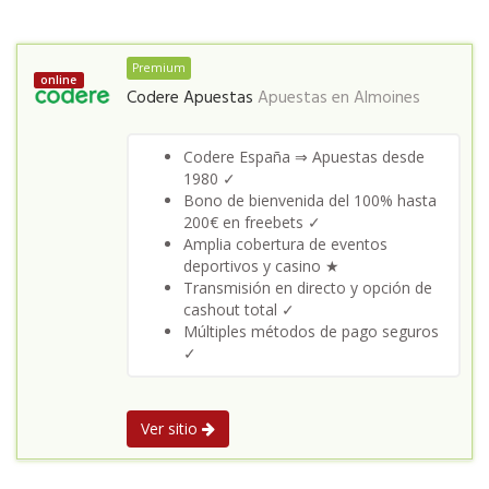
Premium
online
Codere Apuestas
Apuestas en
Almoines
Codere España ⇒ Apuestas desde
1980 ✓
Bono de bienvenida del 100% hasta
200€ en freebets ✓
Amplia cobertura de eventos
deportivos y casino ★
Transmisión en directo y opción de
cashout total ✓
Múltiples métodos de pago seguros
✓
Ver sitio