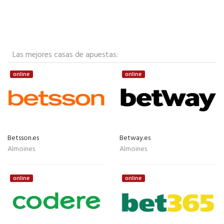
Las mejores casas de apuestas:
online
online
Betsson.es
Betway.es
Almoines
Almoines
online
online