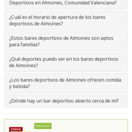
Deportivos en Almoines, Comunidad Valenciana?
¿Cuál es el horario de apertura de los bares
deportivos de Almoines?
¿Estos bares deportivos de Almoines son aptos
para familias?
¿Qué deportes puedo ver en los bares deportivos
de Almoines?
¿Los bares deportivos de Almoines ofrecen comida
y bebida?
¿Dónde hay un bar deportivo abierto cerca de mí?
Premium
online