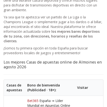
tiene una vibrante cultura deportiva y ofrece muchos lugares
para disfrutar de transmisiones deportivas en directo con un
gran ambiente.
Ya sea que te apetezca ver un partido de La Liga o la
Champions League o simplemente jugar a los dardos o al billar,
aquí encontrarás el sitio ideal. Nuestra plataforma te ofrece
información actualizada sobre
los mejores bares deportivos
de tu zona, con direcciones, horarios y reseñas de los
clientes
.
¡Somos tu primera opción en toda España para buscar
proveedores locales de juegos y entretenimiento!
Los mejores Casas de apuestas online de Almoines en
agosto 2026
Casas de
Bono de bienvenida
Visitar
apuestas
(Publicidad · 18+):
Bet365
España ⇒ Líder
Mundial en Apuestas Online