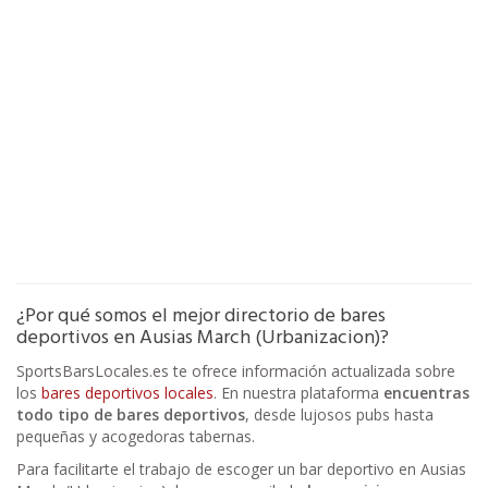
¿Por qué somos el mejor directorio de bares
deportivos en Ausias March (Urbanizacion)?
SportsBarsLocales.es te ofrece información actualizada sobre
los
bares deportivos locales
. En nuestra plataforma
encuentras
todo tipo de bares deportivos
, desde lujosos pubs hasta
pequeñas y acogedoras tabernas.
Para facilitarte el trabajo de escoger un bar deportivo en Ausias