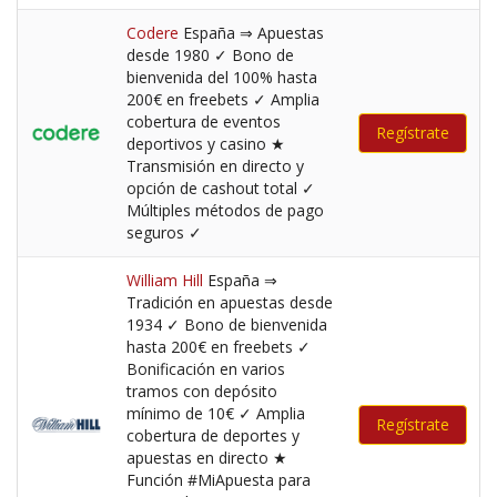
Codere
España ⇒ Apuestas
desde 1980 ✓ Bono de
bienvenida del 100% hasta
200€ en freebets ✓ Amplia
cobertura de eventos
Regístrate
deportivos y casino ★
Transmisión en directo y
opción de cashout total ✓
Múltiples métodos de pago
seguros ✓
William Hill
España ⇒
Tradición en apuestas desde
1934 ✓ Bono de bienvenida
hasta 200€ en freebets ✓
Bonificación en varios
tramos con depósito
mínimo de 10€ ✓ Amplia
Regístrate
cobertura de deportes y
apuestas en directo ★
Función #MiApuesta para