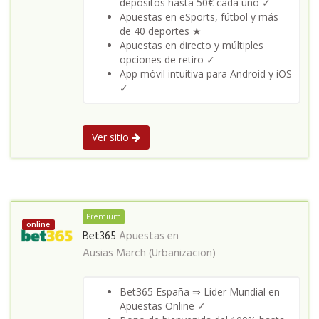
depósitos hasta 50€ cada uno ✓
Apuestas en eSports, fútbol y más
de 40 deportes ★
Apuestas en directo y múltiples
opciones de retiro ✓
App móvil intuitiva para Android y iOS
✓
Ver sitio
Premium
online
Bet365
Apuestas en
Ausias March (Urbanizacion)
Bet365 España ⇒ Líder Mundial en
Apuestas Online ✓