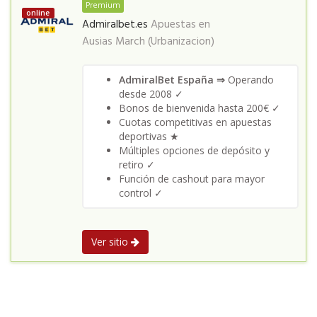
Premium
online
Admiralbet.es
Apuestas en
Ausias March (Urbanizacion)
AdmiralBet España ⇒
Operando
desde 2008 ✓
Bonos de bienvenida hasta 200€ ✓
Cuotas competitivas en apuestas
deportivas ★
Múltiples opciones de depósito y
retiro ✓
Función de cashout para mayor
control ✓
Ver sitio