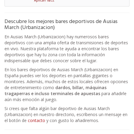
Aplican T&Cs
.
Descubre los mejores bares deportivos de Ausias
March (Urbanizacion)
En Ausias March (Urbanizacion) hay numerosos bares
deportivos con una amplia oferta de transmisiones de deportes
en vivo. Nuestra plataforma te ayuda a encontrar los bares
deportivos que hay tu zona con toda la información
indispensable que debes conocer sobre el lugar.
En los bares deportivos de Ausias March (Urbanizacion) en
España puedes ver los deportes en pantallas gigantes o
monitores. Además, muchos de estos locales ofrecen opciones
de entretenimiento como
dardos, billar, máquinas
tragaperras e incluso terminales de apuestas
para añadirle
aún más emoción al juego.
Si crees que falta algún bar deportivo de Ausias March
(Urbanizacion) en nuestro directorio, escríbenos un mensaje en
el botón de
contacto
y con gusto lo añadiremos.