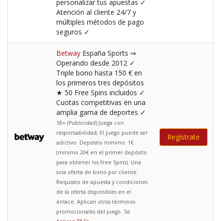
personalizar tus apuestas ✓
Atención al cliente 24/7 y
múltiples métodos de pago
seguros ✓
Betway
España Sports ⇒
Operando desde 2012 ✓
Triple bono hasta 150 € en
los primeros tres depósitos
★ 50 Free Spins incluidos ✓
Cuotas competitivas en una
amplia gama de deportes ✓
18+ (Publicidad) Juega con
responsabilidad, El juego puede ser
Regístrate
adictivo. Depósito mínimo: 1€
(mínimo 20€ en el primer depósito
para obtener los Free Spins). Una
sola oferta de bono por cliente.
Requisito de apuesta y condiciones
de la oferta disponibles en el
enlace. Aplican otros términos
promocionales del juego. Se