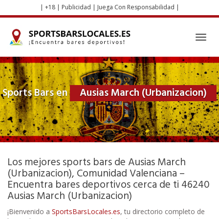
Skip
| +18 | Publicidad | Juega Con Responsabilidad |
to
main
content
Toggl
navig
Sports Bars en
Ausias March (Urbanizacion)
Los mejores sports bars de Ausias March
(Urbanizacion), Comunidad Valenciana –
Encuentra bares deportivos cerca de ti 46240
Ausias March (Urbanizacion)
¡Bienvenido a
SportsBarsLocales.es
, tu directorio completo de