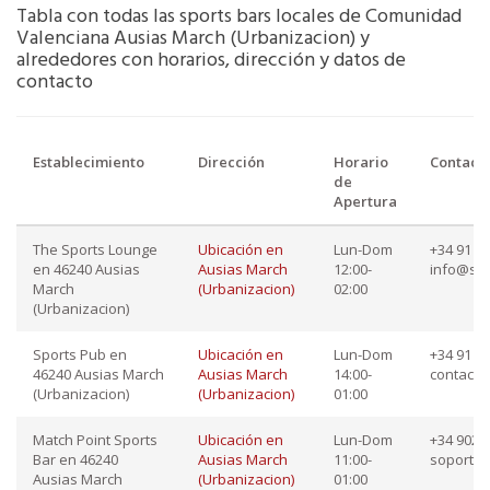
Tabla con todas las sports bars locales de Comunidad
Valenciana Ausias March (Urbanizacion) y
alrededores con horarios, dirección y datos de
contacto
Establecimiento
Dirección
Horario
Contact
de
Apertura
The Sports Lounge
Ubicación en
Lun-Dom
+34 91 87
en 46240 Ausias
Ausias March
12:00-
info@sp
March
(Urbanizacion)
02:00
(Urbanizacion)
Sports Pub en
Ubicación en
Lun-Dom
+34 91 34
46240 Ausias March
Ausias March
14:00-
contact
(Urbanizacion)
(Urbanizacion)
01:00
Match Point Sports
Ubicación en
Lun-Dom
+34 902 4
Bar en 46240
Ausias March
11:00-
soporte
Ausias March
(Urbanizacion)
01:00