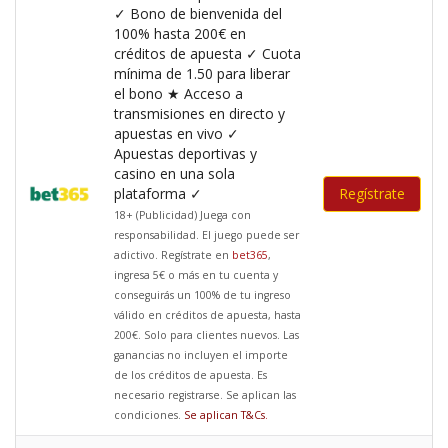
✓ Bono de bienvenida del
100% hasta 200€ en
créditos de apuesta ✓ Cuota
mínima de 1.50 para liberar
el bono ★ Acceso a
transmisiones en directo y
apuestas en vivo ✓
Apuestas deportivas y
casino en una sola
plataforma ✓
Regístrate
18+ (Publicidad) Juega con
responsabilidad. El juego puede ser
adictivo. Regístrate en
bet365
,
ingresa 5€ o más en tu cuenta y
conseguirás un 100% de tu ingreso
válido en créditos de apuesta, hasta
200€. Solo para clientes nuevos. Las
ganancias no incluyen el importe
de los créditos de apuesta. Es
necesario registrarse. Se aplican las
condiciones.
Se aplican T&Cs
.