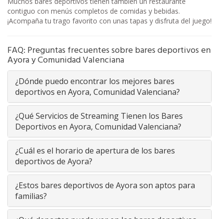
Muchos bares deportivos tienen también un restaurante
contiguo con menús completos de comidas y bebidas.
¡Acompaña tu trago favorito con unas tapas y disfruta del juego!
FAQ: Preguntas frecuentes sobre bares deportivos en
Ayora y Comunidad Valenciana
¿Dónde puedo encontrar los mejores bares
deportivos en Ayora, Comunidad Valenciana?
¿Qué Servicios de Streaming Tienen los Bares
Deportivos en Ayora, Comunidad Valenciana?
¿Cuál es el horario de apertura de los bares
deportivos de Ayora?
¿Estos bares deportivos de Ayora son aptos para
familias?