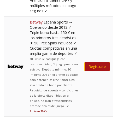
Atención al cliente 24/7 y
múltiples métodos de pago
seguros ✓
Betway
España Sports ⇒
Operando desde 2012 ✓
Triple bono hasta 150 € en
los primeros tres depósitos
★ 50 Free Spins incluidos ✓
Cuotas competitivas en una
amplia gama de deportes ✓
18+ (Publicidad) Juega con
responsabilidad, El juego puede ser
Regístrate
adictivo. Depósito mínimo: 1€
(mínimo 20€ en el primer depósito
para obtener los Free Spins). Una
sola oferta de bono por cliente.
Requisito de apuesta y condiciones
de la oferta disponibles en el
enlace. Aplican otros términos
promocionales del juego. Se
Aplican T&Cs
.