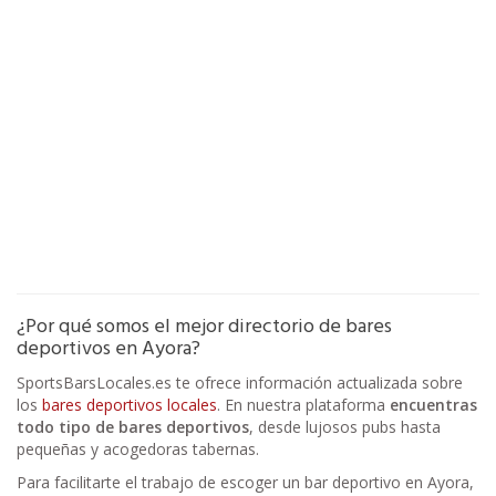
¿Por qué somos el mejor directorio de bares
deportivos en Ayora?
SportsBarsLocales.es te ofrece información actualizada sobre
los
bares deportivos locales
. En nuestra plataforma
encuentras
todo tipo de bares deportivos
, desde lujosos pubs hasta
pequeñas y acogedoras tabernas.
Para facilitarte el trabajo de escoger un bar deportivo en Ayora,