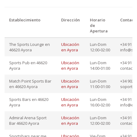
Establecimiento
Dirección
Horario
Contact
de
Apertura
The Sports Lounge en
Ubicación
Lun-Dom
+34 91 87
46620 Ayora
en Ayora
12:00-02:00
info@sp
Sports Pub en 46620
Ubicación
Lun-Dom
+34 91 34
Ayora
en Ayora
14:00-01:00
contact
Match Point Sports Bar
Ubicación
Lun-Dom
+34 902 4
en 46620 Ayora
en Ayora
11:00-01:00
soporte
Sports Bars en 46620
Ubicación
Lun-Dom
+34 91 78
Ayora
en Ayora
16:00-02:00
info@ele
Admiral Arena Sport
Ubicación
Lun-Dom
+34 91 12
Bar 46620 Ayora
en Ayora
12:00-02:00
contacto
Sportsbars near me
Ubicación
Vie-Dom
+34 91 87