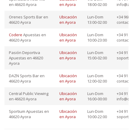
en 46620 Ayora
en Ayora
18:00-02:00
info@zo
Orenes Sports Bar en
Ubicación
Lun-Dom
+34 968 1
46620 Ayora
en Ayora
13:00-02:00
contact
Codere
Apuestas en
Ubicación
Lun-Dom
+34 91 23
46620 Ayora
en Ayora
10:00-23:00
contact
Pasión Deportiva
Ubicación
Lun-Dom
+34 91 23
Apuestas en 46620
en Ayora
15:00-02:00
soporte
Ayora
DAZN Sports Bar en
Ubicación
Lun-Dom
+34 91 65
46620 Ayora
en Ayora
12:00-02:00
contact
Central Public Viewing
Ubicación
Lun-Dom
+34 91 76
en 46620 Ayora
en Ayora
16:00-00:00
info@dep
Sportium Apuestas en
Ubicación
Lun-Dom
+34 91 45
46620 Ayora
en Ayora
10:00-22:00
soporte