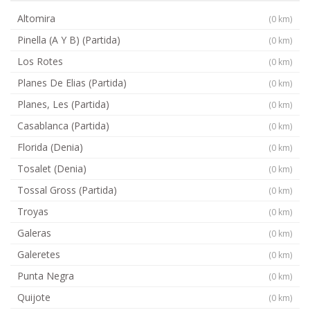
Altomira
(0 km)
Pinella (A Y B) (Partida)
(0 km)
Los Rotes
(0 km)
Planes De Elias (Partida)
(0 km)
Planes, Les (Partida)
(0 km)
Casablanca (Partida)
(0 km)
Florida (Denia)
(0 km)
Tosalet (Denia)
(0 km)
Tossal Gross (Partida)
(0 km)
Troyas
(0 km)
Galeras
(0 km)
Galeretes
(0 km)
Punta Negra
(0 km)
Quijote
(0 km)