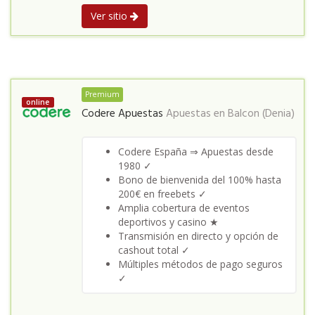
Ver sitio
Premium
online
Codere Apuestas
Apuestas en
Balcon (Denia)
Codere España ⇒ Apuestas desde
1980 ✓
Bono de bienvenida del 100% hasta
200€ en freebets ✓
Amplia cobertura de eventos
deportivos y casino ★
Transmisión en directo y opción de
cashout total ✓
Múltiples métodos de pago seguros
✓