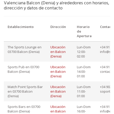
Valenciana Balcon (Denia) y alrededores con horarios,
dirección y datos de contacto
Establecimiento
Dirección
Horario
Contact
de
Apertura
The Sports Lounge en
Ubicación
Lun-Dom
+34 91 87
03700 Balcon (Denia)
en Balcon
12:00-
info@sp
(Denia)
02:00
Sports Pub en 03700
Ubicación
Lun-Dom
+34 91 34
Balcon (Denia)
en Balcon
14:00-
contact
(Denia)
01:00
Match Point Sports Bar
Ubicación
Lun-Dom
+34 902 4
en 03700 Balcon
en Balcon
11:00-
soporte
(Denia)
(Denia)
01:00
Sports Bars en 03700
Ubicación
Lun-Dom
+34 91 78
Balcon (Denia)
en Balcon
16:00-
info@ele