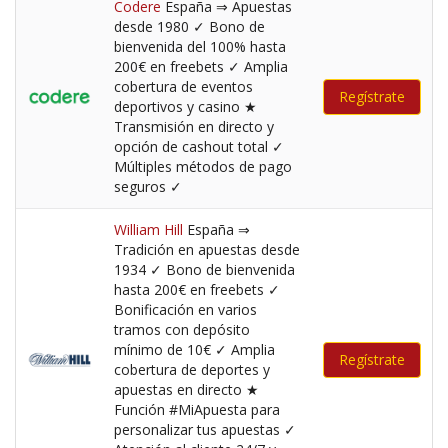
Codere
España ⇒ Apuestas
desde 1980 ✓ Bono de
bienvenida del 100% hasta
200€ en freebets ✓ Amplia
cobertura de eventos
Regístrate
deportivos y casino ★
Transmisión en directo y
opción de cashout total ✓
Múltiples métodos de pago
seguros ✓
William Hill
España ⇒
Tradición en apuestas desde
1934 ✓ Bono de bienvenida
hasta 200€ en freebets ✓
Bonificación en varios
tramos con depósito
mínimo de 10€ ✓ Amplia
Regístrate
cobertura de deportes y
apuestas en directo ★
Función #MiApuesta para
personalizar tus apuestas ✓