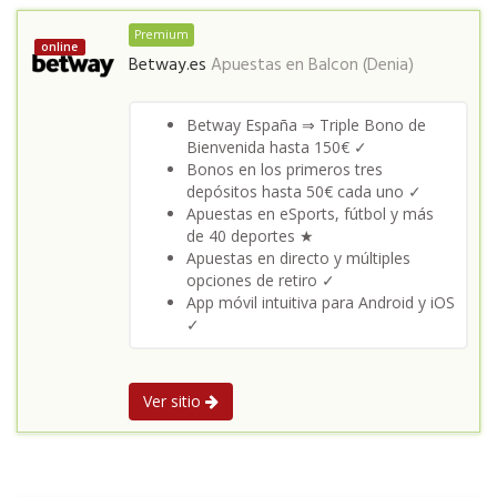
Premium
online
Betway.es
Apuestas en
Balcon (Denia)
Betway España ⇒ Triple Bono de
Bienvenida hasta 150€ ✓
Bonos en los primeros tres
depósitos hasta 50€ cada uno ✓
Apuestas en eSports, fútbol y más
de 40 deportes ★
Apuestas en directo y múltiples
opciones de retiro ✓
App móvil intuitiva para Android y iOS
✓
Ver sitio