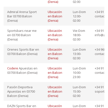
(Denia)
02:00
Admiral Arena Sport
Ubicación
Lun-Dom
+34 91 12
Bar 03700 Balcon
en Balcon
12:00-
contacto
(Denia)
(Denia)
02:00
Sportsbars near me
Ubicación
Vie-Dom
+34 91 87
en 03700 Balcon
en Balcon
18:00-
info@zo
(Denia)
(Denia)
02:00
Orenes Sports Bar en
Ubicación
Lun-Dom
+34 968 1
03700 Balcon (Denia)
en Balcon
13:00-
contact
(Denia)
02:00
Codere
Apuestas en
Ubicación
Lun-Dom
+34 91 23
03700 Balcon (Denia)
en Balcon
10:00-
contact
(Denia)
23:00
Pasión Deportiva
Ubicación
Lun-Dom
+34 91 23
Apuestas en 03700
en Balcon
15:00-
soporte
Balcon (Denia)
(Denia)
02:00
DAZN Sports Bar en
Ubicación
Lun-Dom
+34 91 65