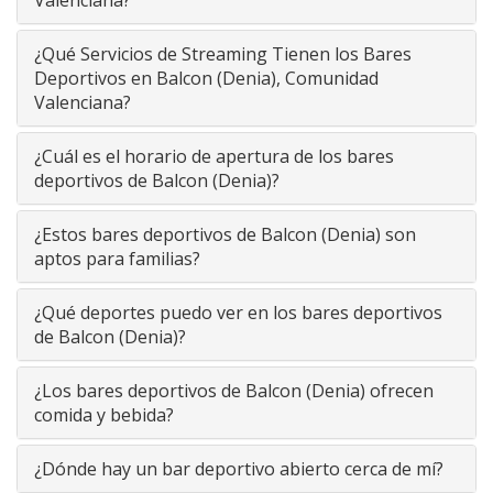
Valenciana?
¿Qué Servicios de Streaming Tienen los Bares
Deportivos en Balcon (Denia), Comunidad
Valenciana?
¿Cuál es el horario de apertura de los bares
deportivos de Balcon (Denia)?
¿Estos bares deportivos de Balcon (Denia) son
aptos para familias?
¿Qué deportes puedo ver en los bares deportivos
de Balcon (Denia)?
¿Los bares deportivos de Balcon (Denia) ofrecen
comida y bebida?
¿Dónde hay un bar deportivo abierto cerca de mí?