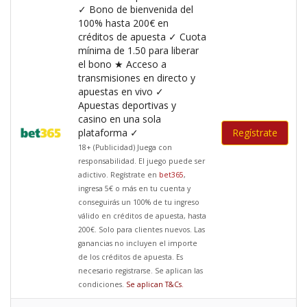
✓ Bono de bienvenida del
100% hasta 200€ en
créditos de apuesta ✓ Cuota
mínima de 1.50 para liberar
el bono ★ Acceso a
transmisiones en directo y
apuestas en vivo ✓
Apuestas deportivas y
casino en una sola
plataforma ✓
Regístrate
18+ (Publicidad) Juega con
responsabilidad. El juego puede ser
adictivo. Regístrate en
bet365
,
ingresa 5€ o más en tu cuenta y
conseguirás un 100% de tu ingreso
válido en créditos de apuesta, hasta
200€. Solo para clientes nuevos. Las
ganancias no incluyen el importe
de los créditos de apuesta. Es
necesario registrarse. Se aplican las
condiciones.
Se aplican T&Cs
.