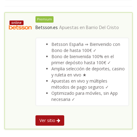
Premium
online
Betsson.es
Apuestas en
Barrio Del Cristo
Betsson España ⇒ Bienvenido con
Bono de hasta 100€ ✓
Bono de bienvenida 100% en el
primer depósito hasta 100€ ✓
Amplia selección de deportes, casino
y ruleta en vivo ★
Apuestas en vivo y múltiples
métodos de pago seguros ✓
Optimizado para móviles, sin App
necesaria ✓
Ver sitio