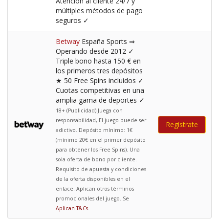
Atención al cliente 24/7 y
múltiples métodos de pago
seguros ✓
Betway
España Sports ⇒
Operando desde 2012 ✓
Triple bono hasta 150 € en
los primeros tres depósitos
★ 50 Free Spins incluidos ✓
Cuotas competitivas en una
amplia gama de deportes ✓
18+ (Publicidad) Juega con
responsabilidad, El juego puede ser
Regístrate
adictivo. Depósito mínimo: 1€
(mínimo 20€ en el primer depósito
para obtener los Free Spins). Una
sola oferta de bono por cliente.
Requisito de apuesta y condiciones
de la oferta disponibles en el
enlace. Aplican otros términos
promocionales del juego. Se
Aplican T&Cs
.