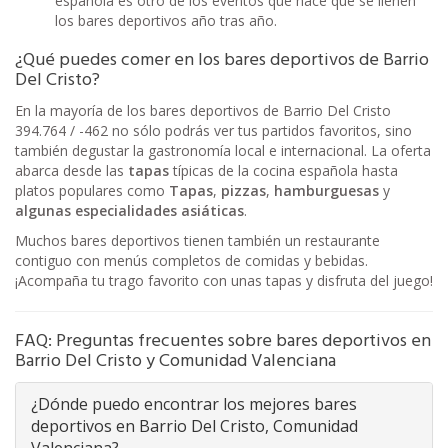
española es otro de los eventos que hace que se llenen
los bares deportivos año tras año.
¿Qué puedes comer en los bares deportivos de Barrio
Del Cristo?
En la mayoría de los bares deportivos de Barrio Del Cristo
394.764 / -462 no sólo podrás ver tus partidos favoritos, sino
también degustar la gastronomía local e internacional. La oferta
abarca desde las
tapas
típicas de la cocina española hasta
platos populares como
Tapas
,
pizzas
,
hamburguesas
y
algunas especialidades asiáticas
.
Muchos bares deportivos tienen también un restaurante
contiguo con menús completos de comidas y bebidas.
¡Acompaña tu trago favorito con unas tapas y disfruta del juego!
FAQ: Preguntas frecuentes sobre bares deportivos en
Barrio Del Cristo y Comunidad Valenciana
¿Dónde puedo encontrar los mejores bares
deportivos en Barrio Del Cristo, Comunidad