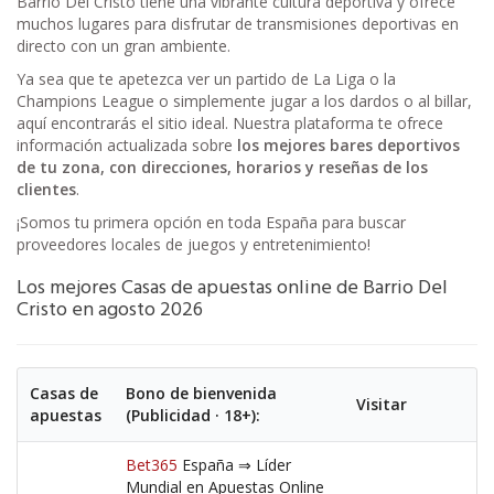
Barrio Del Cristo tiene una vibrante cultura deportiva y ofrece
muchos lugares para disfrutar de transmisiones deportivas en
directo con un gran ambiente.
Ya sea que te apetezca ver un partido de La Liga o la
Champions League o simplemente jugar a los dardos o al billar,
aquí encontrarás el sitio ideal. Nuestra plataforma te ofrece
información actualizada sobre
los mejores bares deportivos
de tu zona, con direcciones, horarios y reseñas de los
clientes
.
¡Somos tu primera opción en toda España para buscar
proveedores locales de juegos y entretenimiento!
Los mejores Casas de apuestas online de Barrio Del
Cristo en agosto 2026
Casas de
Bono de bienvenida
Visitar
apuestas
(Publicidad · 18+):
Bet365
España ⇒ Líder
Mundial en Apuestas Online