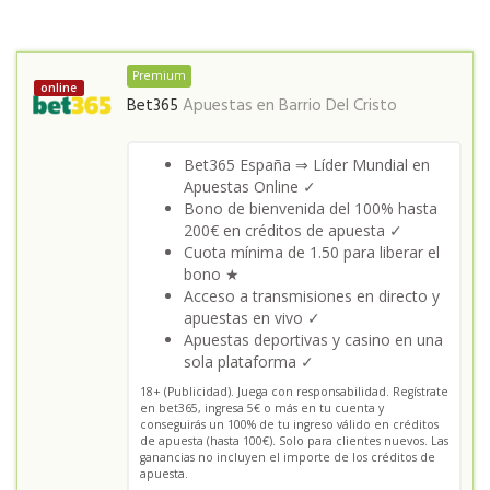
Premium
online
Bet365
Apuestas en
Barrio Del Cristo
Bet365 España ⇒ Líder Mundial en
Apuestas Online ✓
Bono de bienvenida del 100% hasta
200€ en créditos de apuesta ✓
Cuota mínima de 1.50 para liberar el
bono ★
Acceso a transmisiones en directo y
apuestas en vivo ✓
Apuestas deportivas y casino en una
sola plataforma ✓
18+ (Publicidad). Juega con responsabilidad. Regístrate
en bet365, ingresa 5€ o más en tu cuenta y
conseguirás un 100% de tu ingreso válido en créditos
de apuesta (hasta 100€). Solo para clientes nuevos. Las
ganancias no incluyen el importe de los créditos de
apuesta.