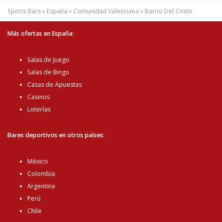
Sports Bars
»
España
»
Comunidad Valenciana
»
Barrio Del Cristo
Más ofertas en España:
Salas de Juego
Salas de Bingo
Casas de Apuestas
Casinos
Loterías
Bares deportivos en otros países:
México
Colombia
Argentina
Perú
Chile