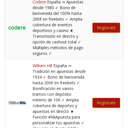
Codere
España ⇒ Apuestas
desde 1980 ✓ Bono de
bienvenida del 100% hasta
200€ en freebets ✓ Amplia
cobertura de eventos
Regístrate
deportivos y casino ★
Transmisión en directo y
opción de cashout total ✓
Múltiples métodos de pago
seguros ✓
William Hill
España ⇒
Tradición en apuestas desde
1934 ✓ Bono de bienvenida
hasta 200€ en freebets ✓
Bonificación en varios
tramos con depósito
mínimo de 10€ ✓ Amplia
Regístrate
cobertura de deportes y
apuestas en directo ★
Función #MiApuesta para
personalizar tus apuestas ✓