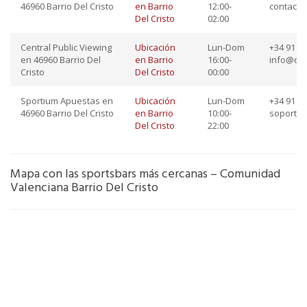
46960 Barrio Del Cristo
en Barrio
12:00-
contact
Del Cristo
02:00
Central Public Viewing
Ubicación
Lun-Dom
+34 91 76
en 46960 Barrio Del
en Barrio
16:00-
info@dep
Cristo
Del Cristo
00:00
Sportium Apuestas en
Ubicación
Lun-Dom
+34 91 45
46960 Barrio Del Cristo
en Barrio
10:00-
soporte
Del Cristo
22:00
Mapa con las sportsbars más cercanas – Comunidad
Valenciana Barrio Del Cristo