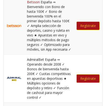
Betsson
España ⇒
Bienvenido con Bono de
hasta 100€ ✓ Bono de
bienvenida 100% en el
primer depósito hasta 100€
✓ Amplia selección de
Regístrate
deportes, casino y ruleta en
vivo ★ Apuestas en vivo y
múltiples métodos de pago
seguros ✓ Optimizado para
móviles, sin App necesaria ✓
AdmiralBet España ⇒
Operando desde 2008 ✓
Bonos de bienvenida hasta
200€ ✓ Cuotas competitivas
en apuestas deportivas ★
Regístrate
Múltiples opciones de
depósito y retiro ✓ Función
de cashout para mayor
control ✓