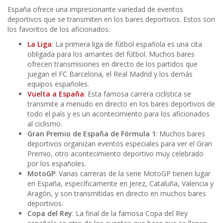
España ofrece una impresionante variedad de eventos
deportivos que se transmiten en los bares deportivos. Estos son
los favoritos de los aficionados:
La Liga
: La primera liga de fútbol española es una cita
obligada para los amantes del fútbol. Muchos bares
ofrecen transmisiones en directo de los partidos que
juegan el FC Barcelona, el Real Madrid y los demás
equipos españoles.
Vuelta a España
: Esta famosa carrera ciclística se
transmite a menudo en directo en los bares deportivos de
todo el país y es un acontecimiento para los aficionados
al ciclismo.
Gran Premio de España de Fórmula 1
: Muchos bares
deportivos organizan eventos especiales para ver el Gran
Premio, otro acontecimiento deportivo muy celebrado
por los españoles.
MotoGP
: Varias carreras de la serie MotoGP tienen lugar
en España, específicamente en Jerez, Cataluña, Valencia y
Aragón, y son transmitidas en directo en muchos bares
deportivos.
Copa del Rey
: La final de la famosa Copa del Rey