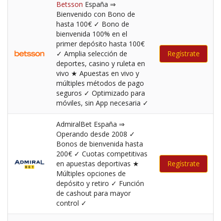
Betsson
España ⇒
Bienvenido con Bono de
hasta 100€ ✓ Bono de
bienvenida 100% en el
primer depósito hasta 100€
✓ Amplia selección de
Regístrate
deportes, casino y ruleta en
vivo ★ Apuestas en vivo y
múltiples métodos de pago
seguros ✓ Optimizado para
móviles, sin App necesaria ✓
AdmiralBet España ⇒
Operando desde 2008 ✓
Bonos de bienvenida hasta
200€ ✓ Cuotas competitivas
en apuestas deportivas ★
Regístrate
Múltiples opciones de
depósito y retiro ✓ Función
de cashout para mayor
control ✓