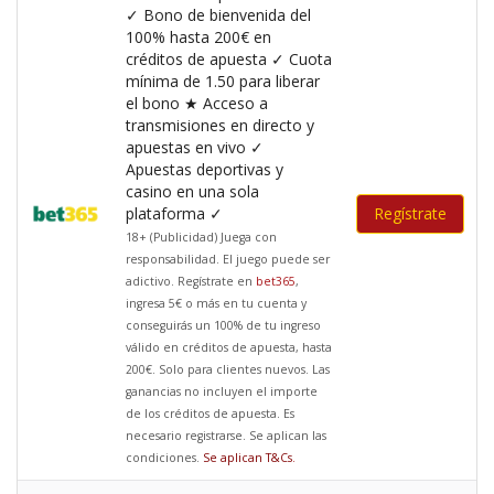
✓ Bono de bienvenida del
100% hasta 200€ en
créditos de apuesta ✓ Cuota
mínima de 1.50 para liberar
el bono ★ Acceso a
transmisiones en directo y
apuestas en vivo ✓
Apuestas deportivas y
casino en una sola
plataforma ✓
Regístrate
18+ (Publicidad) Juega con
responsabilidad. El juego puede ser
adictivo. Regístrate en
bet365
,
ingresa 5€ o más en tu cuenta y
conseguirás un 100% de tu ingreso
válido en créditos de apuesta, hasta
200€. Solo para clientes nuevos. Las
ganancias no incluyen el importe
de los créditos de apuesta. Es
necesario registrarse. Se aplican las
condiciones.
Se aplican T&Cs
.