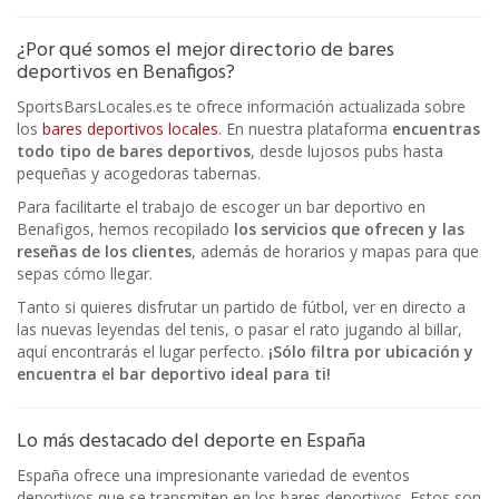
¿Por qué somos el mejor directorio de bares
deportivos en Benafigos?
SportsBarsLocales.es te ofrece información actualizada sobre
los
bares deportivos locales
. En nuestra plataforma
encuentras
todo tipo de bares deportivos
, desde lujosos pubs hasta
pequeñas y acogedoras tabernas.
Para facilitarte el trabajo de escoger un bar deportivo en
Benafigos, hemos recopilado
los servicios que ofrecen y las
reseñas de los clientes
, además de horarios y mapas para que
sepas cómo llegar.
Tanto si quieres disfrutar un partido de fútbol, ver en directo a
las nuevas leyendas del tenis, o pasar el rato jugando al billar,
aquí encontrarás el lugar perfecto.
¡Sólo filtra por ubicación y
encuentra el bar deportivo ideal para ti!
Lo más destacado del deporte en España
España ofrece una impresionante variedad de eventos
deportivos que se transmiten en los bares deportivos. Estos son