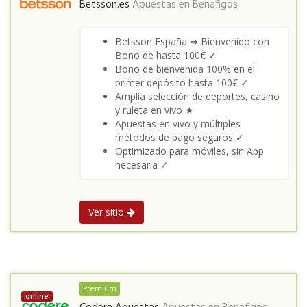
Betsson.es
Apuestas en
Benafigos
Betsson España ⇒ Bienvenido con
Bono de hasta 100€ ✓
Bono de bienvenida 100% en el
primer depósito hasta 100€ ✓
Amplia selección de deportes, casino
y ruleta en vivo ★
Apuestas en vivo y múltiples
métodos de pago seguros ✓
Optimizado para móviles, sin App
necesaria ✓
Ver sitio
Premium
online