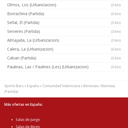
Olmos, Los (Urbanizacion)
(0 km)
Borrachina (Partida)
(0 km)
Señal, El (Partida)
(0 km)
Serveres (Partida)
(0 km)
Almajada, La (Urbanizacion)
(0 km)
Calera, La (Urbanizacion)
(0 km)
Calvari (Partida)
(0 km)
Paulinas, Las / Paulines (Les) (Urbanizacion)
(0 km)
Sports Bars
»
España
»
Comunidad Valenciana
»
Benessiu / Benissiu
(Partida)
Más ofertas en España:
Salas de Juego
Salas de Bingo