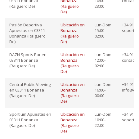
03311 Bonanza
Bonanza
10:00-
contact
(Raiguero De)
(Raiguero
23:00
De)
Pasión Deportiva
Ubicación en
Lun-Dom
+34 91 23
Apuestas en 03311
Bonanza
15:00-
soporte
Bonanza (Raiguero
(Raiguero
02:00
De)
De)
DAZN Sports Bar en
Ubicación en
Lun-Dom
+34 91 65
03311 Bonanza
Bonanza
12:00-
contact
(Raiguero De)
(Raiguero
02:00
De)
Central Public Viewing
Ubicación en
Lun-Dom
+34 91 76
en 03311 Bonanza
Bonanza
16:00-
info@dep
(Raiguero De)
(Raiguero
00:00
De)
Sportium Apuestas en
Ubicación en
Lun-Dom
+34 91 45
03311 Bonanza
Bonanza
10:00-
soporte
(Raiguero De)
(Raiguero
22:00
De)