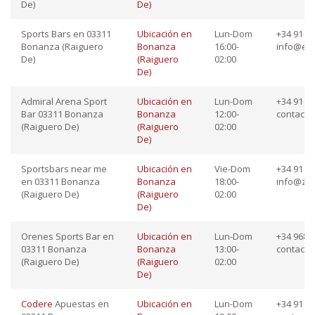
De)
De)
Sports Bars en 03311
Ubicación en
Lun-Dom
+34 91 78
Bonanza (Raiguero
Bonanza
16:00-
info@ele
De)
(Raiguero
02:00
De)
Admiral Arena Sport
Ubicación en
Lun-Dom
+34 91 12
Bar 03311 Bonanza
Bonanza
12:00-
contacto
(Raiguero De)
(Raiguero
02:00
De)
Sportsbars near me
Ubicación en
Vie-Dom
+34 91 87
en 03311 Bonanza
Bonanza
18:00-
info@zo
(Raiguero De)
(Raiguero
02:00
De)
Orenes Sports Bar en
Ubicación en
Lun-Dom
+34 968 1
03311 Bonanza
Bonanza
13:00-
contact
(Raiguero De)
(Raiguero
02:00
De)
Codere
Apuestas en
Ubicación en
Lun-Dom
+34 91 23