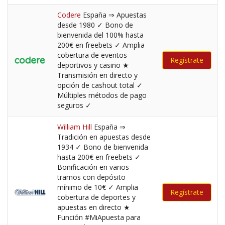
Codere
España ⇒ Apuestas
desde 1980 ✓ Bono de
bienvenida del 100% hasta
200€ en freebets ✓ Amplia
cobertura de eventos
Regístrate
deportivos y casino ★
Transmisión en directo y
opción de cashout total ✓
Múltiples métodos de pago
seguros ✓
William Hill
España ⇒
Tradición en apuestas desde
1934 ✓ Bono de bienvenida
hasta 200€ en freebets ✓
Bonificación en varios
tramos con depósito
mínimo de 10€ ✓ Amplia
Regístrate
cobertura de deportes y
apuestas en directo ★
Función #MiApuesta para