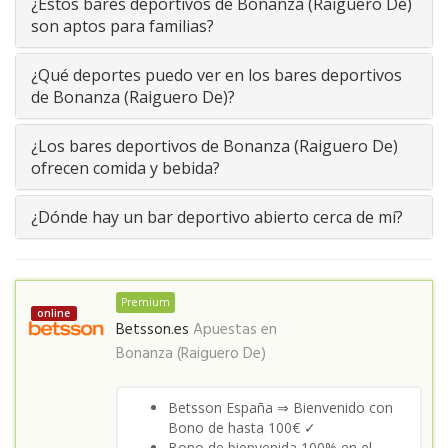
¿Estos bares deportivos de Bonanza (Raiguero De)
son aptos para familias?
¿Qué deportes puedo ver en los bares deportivos
de Bonanza (Raiguero De)?
¿Los bares deportivos de Bonanza (Raiguero De)
ofrecen comida y bebida?
¿Dónde hay un bar deportivo abierto cerca de mí?
Premium
online
Betsson.es
Apuestas en
Bonanza (Raiguero De)
Betsson España ⇒ Bienvenido con
Bono de hasta 100€ ✓
Bono de bienvenida 100% en el