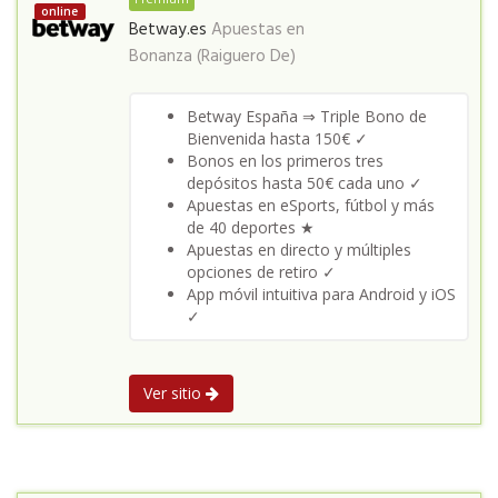
online
Betway.es
Apuestas en
Bonanza (Raiguero De)
Betway España ⇒ Triple Bono de
Bienvenida hasta 150€ ✓
Bonos en los primeros tres
depósitos hasta 50€ cada uno ✓
Apuestas en eSports, fútbol y más
de 40 deportes ★
Apuestas en directo y múltiples
opciones de retiro ✓
App móvil intuitiva para Android y iOS
✓
Ver sitio