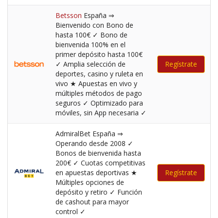
Betsson
España ⇒
Bienvenido con Bono de
hasta 100€ ✓ Bono de
bienvenida 100% en el
primer depósito hasta 100€
✓ Amplia selección de
Regístrate
deportes, casino y ruleta en
vivo ★ Apuestas en vivo y
múltiples métodos de pago
seguros ✓ Optimizado para
móviles, sin App necesaria ✓
AdmiralBet España ⇒
Operando desde 2008 ✓
Bonos de bienvenida hasta
200€ ✓ Cuotas competitivas
en apuestas deportivas ★
Regístrate
Múltiples opciones de
depósito y retiro ✓ Función
de cashout para mayor
control ✓