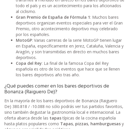
todo el país y es un acontecimiento para los aficionados
al ciclismo.
Gran Premio de España de Fórmula 1
: Muchos bares
deportivos organizan eventos especiales para ver el Gran
Premio, otro acontecimiento deportivo muy celebrado
por los españoles.
MotoGP
: Varias carreras de la serie MotoGP tienen lugar
en España, específicamente en Jerez, Cataluña, Valencia y
Aragón, y son transmitidas en directo en muchos bares
deportivos.
Copa del Rey
: La final de la famosa Copa del Rey
española es otro de los eventos que hace que se llenen
los bares deportivos año tras año.
¿Qué puedes comer en los bares deportivos de
Bonanza (Raiguero De)?
En la mayoría de los bares deportivos de Bonanza (Raiguero
De) 380.818 / -10.088 no sólo podrás ver tus partidos favoritos,
sino también degustar la gastronomía local e internacional. La
oferta abarca desde las
tapas
típicas de la cocina española
hasta platos populares como
Tapas
,
pizzas
,
hamburguesas
y