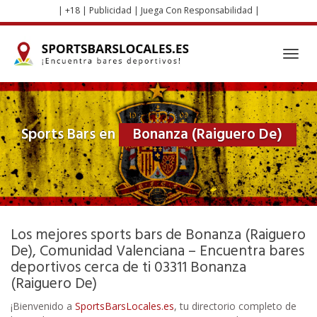
Skip
| +18 | Publicidad | Juega Con Responsabilidad |
to
main
content
Toggl
navig
Sports Bars en
Bonanza (Raiguero De)
Los mejores sports bars de Bonanza (Raiguero
De), Comunidad Valenciana – Encuentra bares
deportivos cerca de ti 03311 Bonanza
(Raiguero De)
¡Bienvenido a
SportsBarsLocales.es
, tu directorio completo de