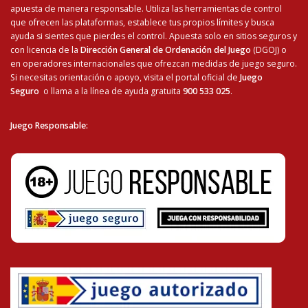
apuesta de manera responsable. Utiliza las herramientas de control
que ofrecen las plataformas, establece tus propios límites y busca
ayuda si sientes que pierdes el control. Apuesta solo en sitios seguros y
con licencia de la
Dirección General de Ordenación del Juego
(DGOJ) o
en operadores internacionales que ofrezcan medidas de juego seguro.
Si necesitas orientación o apoyo, visita el portal oficial de
Juego
Seguro
o llama a la línea de ayuda gratuita
900 533 025
.
Juego Responsable
: