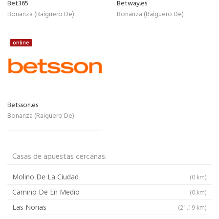
Bet365
Betway.es
Bonanza (Raiguero De)
Bonanza (Raiguero De)
online
Betsson.es
Bonanza (Raiguero De)
Casas de apuestas cercanas:
Molino De La Ciudad
(0 km)
Camino De En Medio
(0 km)
Las Norias
(21.19 km)