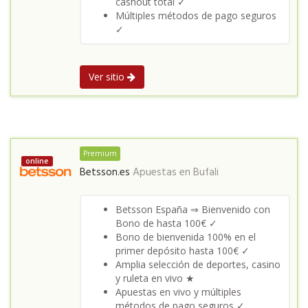
cashout total ✓
Múltiples métodos de pago seguros
✓
Ver sitio
Premium
online
Betsson.es
Apuestas en
Bufali
Betsson España ⇒ Bienvenido con
Bono de hasta 100€ ✓
Bono de bienvenida 100% en el
primer depósito hasta 100€ ✓
Amplia selección de deportes, casino
y ruleta en vivo ★
Apuestas en vivo y múltiples
métodos de pago seguros ✓