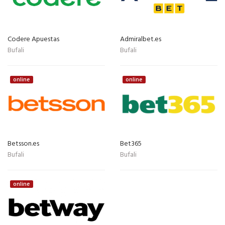
Codere Apuestas
Admiralbet.es
Bufali
Bufali
online
online
Betsson.es
Bet365
Bufali
Bufali
online