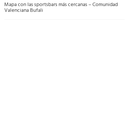
Mapa con las sportsbars más cercanas – Comunidad
Valenciana Bufali