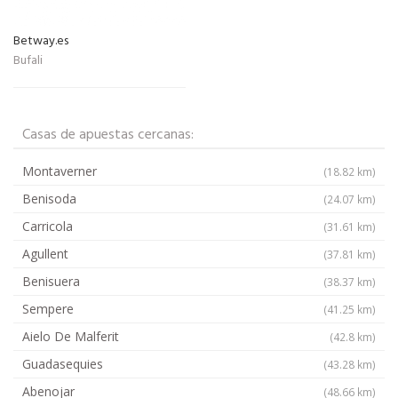
Betway.es
Bufali
Casas de apuestas cercanas:
Montaverner
(18.82 km)
Benisoda
(24.07 km)
Carricola
(31.61 km)
Agullent
(37.81 km)
Benisuera
(38.37 km)
Sempere
(41.25 km)
Aielo De Malferit
(42.8 km)
Guadasequies
(43.28 km)
Abenojar
(48.66 km)