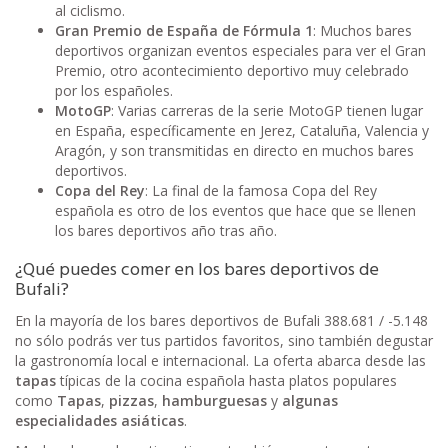
al ciclismo.
Gran Premio de España de Fórmula 1
: Muchos bares
deportivos organizan eventos especiales para ver el Gran
Premio, otro acontecimiento deportivo muy celebrado
por los españoles.
MotoGP
: Varias carreras de la serie MotoGP tienen lugar
en España, específicamente en Jerez, Cataluña, Valencia y
Aragón, y son transmitidas en directo en muchos bares
deportivos.
Copa del Rey
: La final de la famosa Copa del Rey
española es otro de los eventos que hace que se llenen
los bares deportivos año tras año.
¿Qué puedes comer en los bares deportivos de
Bufali?
En la mayoría de los bares deportivos de Bufali 388.681 / -5.148
no sólo podrás ver tus partidos favoritos, sino también degustar
la gastronomía local e internacional. La oferta abarca desde las
tapas
típicas de la cocina española hasta platos populares
como
Tapas
,
pizzas
,
hamburguesas
y
algunas
especialidades asiáticas
.