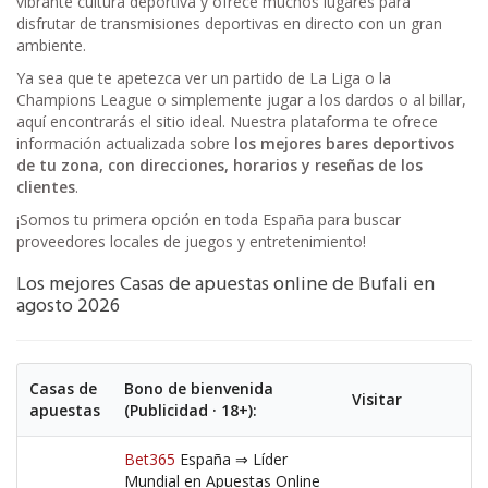
vibrante cultura deportiva y ofrece muchos lugares para
disfrutar de transmisiones deportivas en directo con un gran
ambiente.
Ya sea que te apetezca ver un partido de La Liga o la
Champions League o simplemente jugar a los dardos o al billar,
aquí encontrarás el sitio ideal. Nuestra plataforma te ofrece
información actualizada sobre
los mejores bares deportivos
de tu zona, con direcciones, horarios y reseñas de los
clientes
.
¡Somos tu primera opción en toda España para buscar
proveedores locales de juegos y entretenimiento!
Los mejores Casas de apuestas online de Bufali en
agosto 2026
Casas de
Bono de bienvenida
Visitar
apuestas
(Publicidad · 18+):
Bet365
España ⇒ Líder
Mundial en Apuestas Online