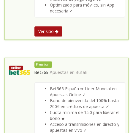
Optimizado para móviles, sin App
necesaria ✓
Ver sitio
Premium
online
Bet365
Apuestas en
Bufali
Bet365 España ⇒ Líder Mundial en
Apuestas Online ✓
Bono de bienvenida del 100% hasta
200€ en créditos de apuesta ✓
Cuota mínima de 1.50 para liberar el
bono ★
Acceso a transmisiones en directo y
apuestas en vivo ✓