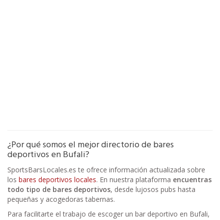
¿Por qué somos el mejor directorio de bares
deportivos en Bufali?
SportsBarsLocales.es te ofrece información actualizada sobre
los
bares deportivos locales
. En nuestra plataforma
encuentras
todo tipo de bares deportivos
, desde lujosos pubs hasta
pequeñas y acogedoras tabernas.
Para facilitarte el trabajo de escoger un bar deportivo en Bufali,