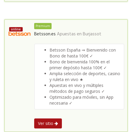
Premium
online
Betsson.es
Apuestas en
Burjassot
Betsson España ⇒ Bienvenido con
Bono de hasta 100€ ✓
Bono de bienvenida 100% en el
primer depósito hasta 100€ ✓
Amplia selección de deportes, casino
y ruleta en vivo ★
Apuestas en vivo y múltiples
métodos de pago seguros ✓
Optimizado para móviles, sin App
necesaria ✓
Ver sitio