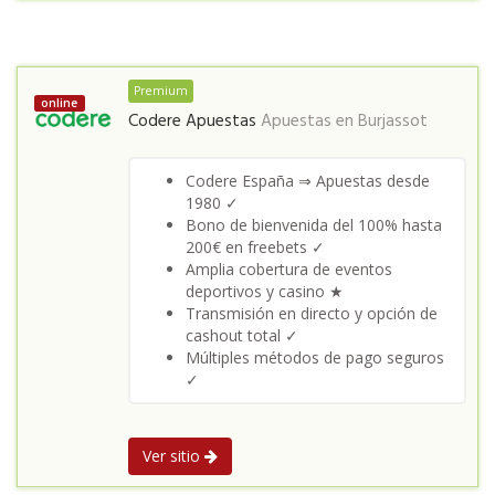
Premium
online
Codere Apuestas
Apuestas en
Burjassot
Codere España ⇒ Apuestas desde
1980 ✓
Bono de bienvenida del 100% hasta
200€ en freebets ✓
Amplia cobertura de eventos
deportivos y casino ★
Transmisión en directo y opción de
cashout total ✓
Múltiples métodos de pago seguros
✓
Ver sitio