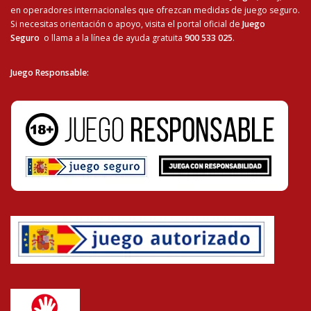
en operadores internacionales que ofrezcan medidas de juego seguro.
Si necesitas orientación o apoyo, visita el portal oficial de
Juego
Seguro
o llama a la línea de ayuda gratuita
900 533 025
.
Juego Responsable
: