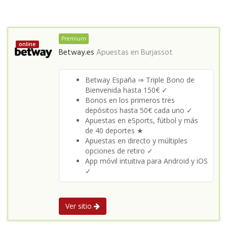
Premium
online
Betway.es
Apuestas en
Burjassot
Betway España ⇒ Triple Bono de
Bienvenida hasta 150€ ✓
Bonos en los primeros tres
depósitos hasta 50€ cada uno ✓
Apuestas en eSports, fútbol y más
de 40 deportes ★
Apuestas en directo y múltiples
opciones de retiro ✓
App móvil intuitiva para Android y iOS
✓
Ver sitio