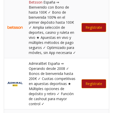
Betsson
España ⇒
Bienvenido con Bono de
hasta 100€ ✓ Bono de
bienvenida 100% en el
primer depósito hasta 100€
✓ Amplia selección de
Regístrate
deportes, casino y ruleta en
vivo ★ Apuestas en vivo y
múltiples métodos de pago
seguros ✓ Optimizado para
móviles, sin App necesaria ✓
AdmiralBet España ⇒
Operando desde 2008 ✓
Bonos de bienvenida hasta
200€ ✓ Cuotas competitivas
en apuestas deportivas ★
Regístrate
Múltiples opciones de
depósito y retiro ✓ Función
de cashout para mayor
control ✓