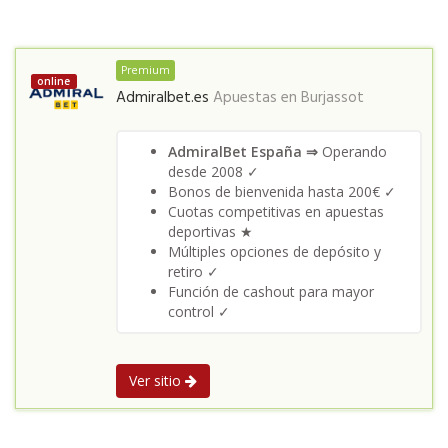
Premium
online
Admiralbet.es
Apuestas en
Burjassot
AdmiralBet España ⇒
Operando
desde 2008 ✓
Bonos de bienvenida hasta 200€ ✓
Cuotas competitivas en apuestas
deportivas ★
Múltiples opciones de depósito y
retiro ✓
Función de cashout para mayor
control ✓
Ver sitio