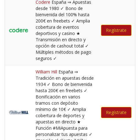
Codere
España ⇒ Apuestas
desde 1980 ✓ Bono de
bienvenida del 100% hasta
200€ en freebets ✓ Amplia
cobertura de eventos
Regístrate
deportivos y casino ★
Transmisión en directo y
opción de cashout total ✓
Múltiples métodos de pago
seguros ✓
William Hill
España ⇒
Tradición en apuestas desde
1934 ✓ Bono de bienvenida
hasta 200€ en freebets ✓
Bonificación en varios
tramos con depósito
mínimo de 10€ ✓ Amplia
Regístrate
cobertura de deportes y
apuestas en directo ★
Función #MiApuesta para
personalizar tus apuestas ✓