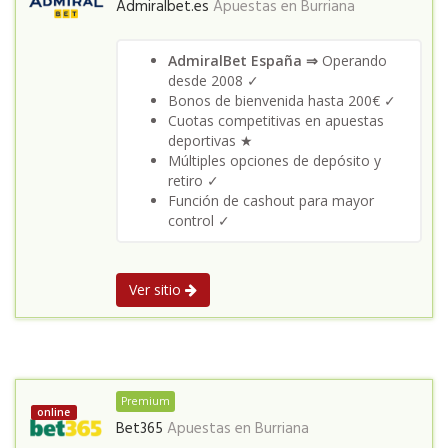
Admiralbet.es
Apuestas en
Burriana
AdmiralBet España ⇒
Operando
desde 2008 ✓
Bonos de bienvenida hasta 200€ ✓
Cuotas competitivas en apuestas
deportivas ★
Múltiples opciones de depósito y
retiro ✓
Función de cashout para mayor
control ✓
Ver sitio
Premium
online
Bet365
Apuestas en
Burriana