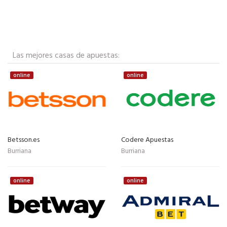
Las mejores casas de apuestas:
online
online
Betsson.es
Codere Apuestas
Burriana
Burriana
online
online