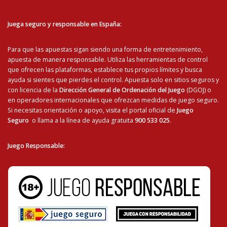
Juega seguro y responsable en España:
Para que las apuestas sigan siendo una forma de entretenimiento,
apuesta de manera responsable. Utiliza las herramientas de control
que ofrecen las plataformas, establece tus propios límites y busca
ayuda si sientes que pierdes el control. Apuesta solo en sitios seguros y
con licencia de la
Dirección General de Ordenación del Juego
(DGOJ) o
en operadores internacionales que ofrezcan medidas de juego seguro.
Si necesitas orientación o apoyo, visita el portal oficial de
Juego
Seguro
o llama a la línea de ayuda gratuita
900 533 025
.
Juego Responsable
: