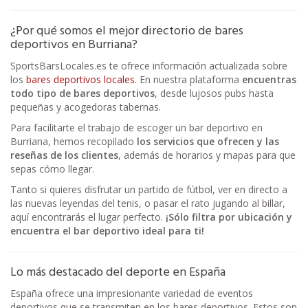
¿Por qué somos el mejor directorio de bares
deportivos en Burriana?
SportsBarsLocales.es te ofrece información actualizada sobre
los
bares deportivos locales
. En nuestra plataforma
encuentras
todo tipo de bares deportivos
, desde lujosos pubs hasta
pequeñas y acogedoras tabernas.
Para facilitarte el trabajo de escoger un bar deportivo en
Burriana, hemos recopilado
los servicios que ofrecen y las
reseñas de los clientes
, además de horarios y mapas para que
sepas cómo llegar.
Tanto si quieres disfrutar un partido de fútbol, ver en directo a
las nuevas leyendas del tenis, o pasar el rato jugando al billar,
aquí encontrarás el lugar perfecto.
¡Sólo filtra por ubicación y
encuentra el bar deportivo ideal para ti!
Lo más destacado del deporte en España
España ofrece una impresionante variedad de eventos
deportivos que se transmiten en los bares deportivos. Estos son