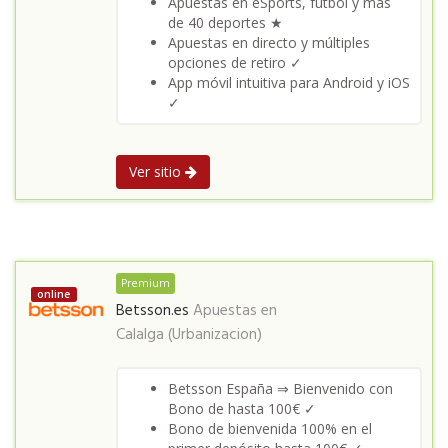
Apuestas en eSports, fútbol y más
de 40 deportes ★
Apuestas en directo y múltiples
opciones de retiro ✓
App móvil intuitiva para Android y iOS
✓
Ver sitio
Premium
online
Betsson.es
Apuestas en
Calalga (Urbanizacion)
Betsson España ⇒ Bienvenido con
Bono de hasta 100€ ✓
Bono de bienvenida 100% en el