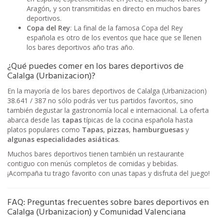
Aragón, y son transmitidas en directo en muchos bares
deportivos.
Copa del Rey
: La final de la famosa Copa del Rey
española es otro de los eventos que hace que se llenen
los bares deportivos año tras año.
¿Qué puedes comer en los bares deportivos de
Calalga (Urbanizacion)?
En la mayoría de los bares deportivos de Calalga (Urbanizacion)
38.641 / 387 no sólo podrás ver tus partidos favoritos, sino
también degustar la gastronomía local e internacional. La oferta
abarca desde las
tapas
típicas de la cocina española hasta
platos populares como
Tapas
,
pizzas
,
hamburguesas
y
algunas especialidades asiáticas
.
Muchos bares deportivos tienen también un restaurante
contiguo con menús completos de comidas y bebidas.
¡Acompaña tu trago favorito con unas tapas y disfruta del juego!
FAQ: Preguntas frecuentes sobre bares deportivos en
Calalga (Urbanizacion) y Comunidad Valenciana