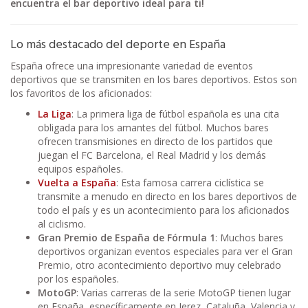
encuentra el bar deportivo ideal para ti!
Lo más destacado del deporte en España
España ofrece una impresionante variedad de eventos
deportivos que se transmiten en los bares deportivos. Estos son
los favoritos de los aficionados:
La Liga
: La primera liga de fútbol española es una cita
obligada para los amantes del fútbol. Muchos bares
ofrecen transmisiones en directo de los partidos que
juegan el FC Barcelona, el Real Madrid y los demás
equipos españoles.
Vuelta a España
: Esta famosa carrera ciclística se
transmite a menudo en directo en los bares deportivos de
todo el país y es un acontecimiento para los aficionados
al ciclismo.
Gran Premio de España de Fórmula 1
: Muchos bares
deportivos organizan eventos especiales para ver el Gran
Premio, otro acontecimiento deportivo muy celebrado
por los españoles.
MotoGP
: Varias carreras de la serie MotoGP tienen lugar
en España, específicamente en Jerez, Cataluña, Valencia y