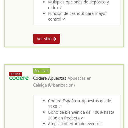
Múltiples opciones de depósito y
retiro ✓
Función de cashout para mayor
control ✓
Ver sitio
Premium
online
Codere Apuestas
Apuestas en
Calalga (Urbanizacion)
Codere España ⇒ Apuestas desde
1980 ✓
Bono de bienvenida del 100% hasta
200€ en freebets ✓
Amplia cobertura de eventos