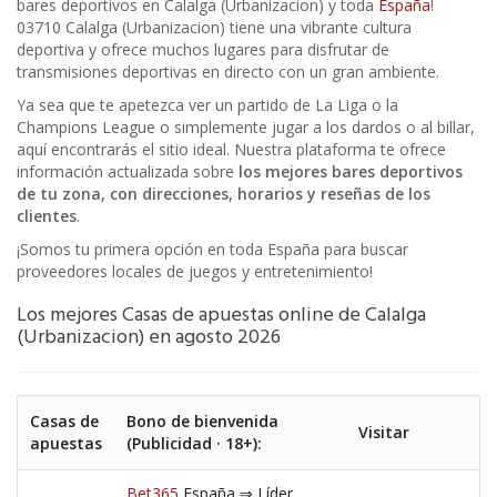
bares deportivos en Calalga (Urbanizacion) y toda
España
!
03710 Calalga (Urbanizacion) tiene una vibrante cultura
deportiva y ofrece muchos lugares para disfrutar de
transmisiones deportivas en directo con un gran ambiente.
Ya sea que te apetezca ver un partido de La Liga o la
Champions League o simplemente jugar a los dardos o al billar,
aquí encontrarás el sitio ideal. Nuestra plataforma te ofrece
información actualizada sobre
los mejores bares deportivos
de tu zona, con direcciones, horarios y reseñas de los
clientes
.
¡Somos tu primera opción en toda España para buscar
proveedores locales de juegos y entretenimiento!
Los mejores Casas de apuestas online de Calalga
(Urbanizacion) en agosto 2026
Casas de
Bono de bienvenida
Visitar
apuestas
(Publicidad · 18+):
Bet365
España ⇒ Líder