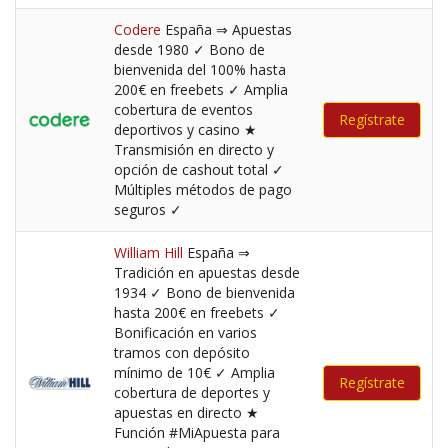
Codere
España ⇒ Apuestas
desde 1980 ✓ Bono de
bienvenida del 100% hasta
200€ en freebets ✓ Amplia
cobertura de eventos
Regístrate
deportivos y casino ★
Transmisión en directo y
opción de cashout total ✓
Múltiples métodos de pago
seguros ✓
William Hill
España ⇒
Tradición en apuestas desde
1934 ✓ Bono de bienvenida
hasta 200€ en freebets ✓
Bonificación en varios
tramos con depósito
mínimo de 10€ ✓ Amplia
Regístrate
cobertura de deportes y
apuestas en directo ★
Función #MiApuesta para