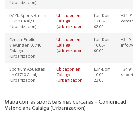
(Urbanizacion)
DAZN Sports Bar en
Ubicación en
Lun-Dom
+34 91 65
03710 Calalga
Calalga
12:00-
contact
(Urbanizacion)
(Urbanizacion)
02:00
Central Public
Ubicación en
Lun-Dom
+34 91 76
Viewing en 03710
Calalga
16:00-
info@dep
Calalga
(Urbanizacion)
00:00
(Urbanizacion)
Sportium Apuestas
Ubicación en
Lun-Dom
+34 91 45
en 03710 Calalga
Calalga
10:00-
soporte
(Urbanizacion)
(Urbanizacion)
22:00
Mapa con las sportsbars más cercanas – Comunidad
Valenciana Calalga (Urbanizacion)