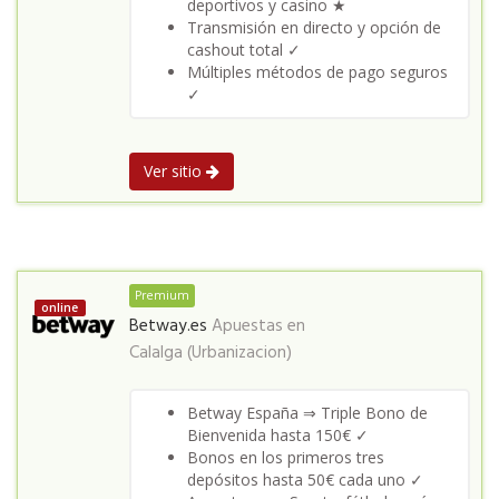
deportivos y casino ★
Transmisión en directo y opción de
cashout total ✓
Múltiples métodos de pago seguros
✓
Ver sitio
Premium
online
Betway.es
Apuestas en
Calalga (Urbanizacion)
Betway España ⇒ Triple Bono de
Bienvenida hasta 150€ ✓
Bonos en los primeros tres
depósitos hasta 50€ cada uno ✓