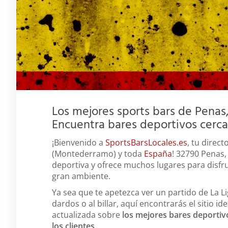
Los mejores sports bars de Penas
Encuentra bares deportivos cerca
¡Bienvenido a
SportsBarsLocales.es
, tu direc
(Montederramo) y toda
España
! 32790 Penas,
deportiva y ofrece muchos lugares para disfr
gran ambiente.
Ya sea que te apetezca ver un partido de La 
dardos o al billar, aquí encontrarás el sitio i
actualizada sobre
los mejores bares deportivo
los clientes
.