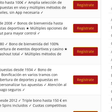
to hasta 100€ ✓ Amplia selección de
Regístrate
Apuestas en vivo y múltiples métodos de
iles, sin App necesaria ✓
e 2008 ✓ Bonos de bienvenida hasta
tas deportivas ★ Múltiples opciones de
Regístrate
out para mayor control ✓
80 ✓ Bono de bienvenida del 100%
ertura de eventos deportivos y casino ★
Regístrate
cashout total ✓ Múltiples métodos de
puestas desde 1934 ✓ Bono de
 Bonificación en varios tramos con
bertura de deportes y apuestas en
Regístrate
ersonalizar tus apuestas ✓ Atención al
 pago seguros ✓
sde 2012 ✓ Triple bono hasta 150 € en
e Spins incluidos ✓ Cuotas competitivas