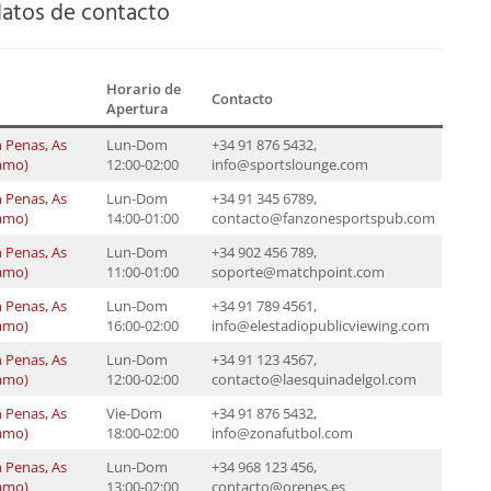
 datos de contacto
Horario de
Contacto
Apertura
 Penas, As
Lun-Dom
+34 91 876 5432,
amo)
12:00-02:00
info@sportslounge.com
 Penas, As
Lun-Dom
+34 91 345 6789,
amo)
14:00-01:00
contacto@fanzonesportspub.com
 Penas, As
Lun-Dom
+34 902 456 789,
amo)
11:00-01:00
soporte@matchpoint.com
 Penas, As
Lun-Dom
+34 91 789 4561,
amo)
16:00-02:00
info@elestadiopublicviewing.com
 Penas, As
Lun-Dom
+34 91 123 4567,
amo)
12:00-02:00
contacto@laesquinadelgol.com
 Penas, As
Vie-Dom
+34 91 876 5432,
amo)
18:00-02:00
info@zonafutbol.com
 Penas, As
Lun-Dom
+34 968 123 456,
amo)
13:00-02:00
contacto@orenes.es