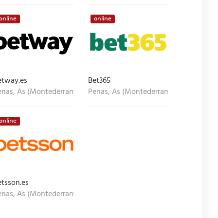
online
online
etway.es
Bet365
enas, As (Montederramo)
Penas, As (Montederramo)
online
etsson.es
enas, As (Montederramo)