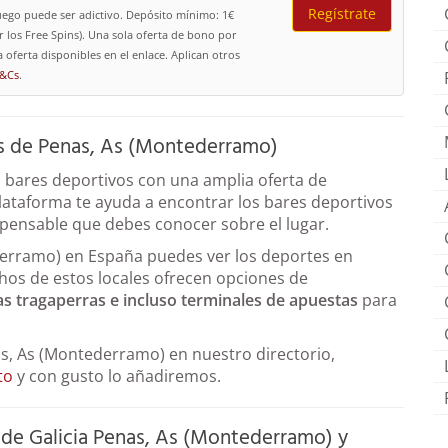
Regístrate
juego puede ser adictivo. Depósito mínimo: 1€
 los Free Spins). Una sola oferta de bono por
a oferta disponibles en el enlace. Aplican otros
T&Cs
.
s de Penas, As (Montederramo)
bares deportivos con una amplia oferta de
lataforma te ayuda a encontrar los bares deportivos
spensable que debes conocer sobre el lugar.
derramo) en España puedes ver los deportes en
hos de estos locales ofrecen opciones de
as tragaperras e incluso terminales de apuestas
para
as, As (Montederramo) en nuestro directorio,
to
y con gusto lo añadiremos.
s de Galicia Penas, As (Montederramo) y