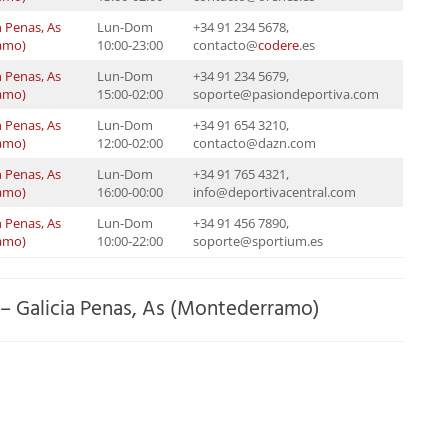
 Penas, As
Lun-Dom
+34 91 234 5678,
amo)
10:00-23:00
contacto@
codere
.es
 Penas, As
Lun-Dom
+34 91 234 5679,
amo)
15:00-02:00
soporte@pasiondeportiva.com
 Penas, As
Lun-Dom
+34 91 654 3210,
amo)
12:00-02:00
contacto@dazn.com
 Penas, As
Lun-Dom
+34 91 765 4321,
amo)
16:00-00:00
info@deportivacentral.com
 Penas, As
Lun-Dom
+34 91 456 7890,
amo)
10:00-22:00
soporte@sportium.es
 – Galicia Penas, As (Montederramo)