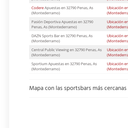
Codere
Apuestas en 32790 Penas, As
Ubicación en
(Montederramo)
(Montederr
Pasión Deportiva Apuestas en 32790
Ubicación en
Penas, As (Montederramo)
(Montederr
DAZN Sports Bar en 32790 Penas, As
Ubicación en
(Montederramo)
(Montederr
Central Public Viewing en 32790 Penas, As
Ubicación en
(Montederramo)
(Montederr
Sportium Apuestas en 32790 Penas, As
Ubicación en
(Montederramo)
(Montederr
Mapa con las sportsbars más cercanas