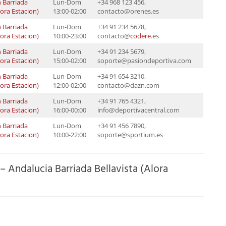
 Barriada
Lun-Dom
+34 968 123 456,
lora Estacion)
13:00-02:00
contacto@orenes.es
 Barriada
Lun-Dom
+34 91 234 5678,
lora Estacion)
10:00-23:00
contacto@
codere
.es
 Barriada
Lun-Dom
+34 91 234 5679,
lora Estacion)
15:00-02:00
soporte@pasiondeportiva.com
 Barriada
Lun-Dom
+34 91 654 3210,
lora Estacion)
12:00-02:00
contacto@dazn.com
 Barriada
Lun-Dom
+34 91 765 4321,
lora Estacion)
16:00-00:00
info@deportivacentral.com
 Barriada
Lun-Dom
+34 91 456 7890,
lora Estacion)
10:00-22:00
soporte@sportium.es
 Andalucia Barriada Bellavista (Alora