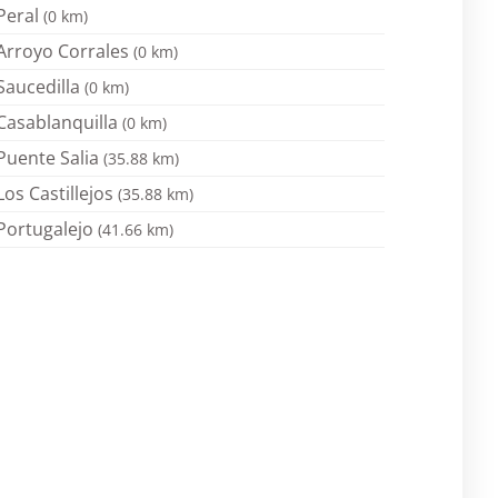
Peral
(0 km)
Arroyo Corrales
(0 km)
Saucedilla
(0 km)
Casablanquilla
(0 km)
Puente Salia
(35.88 km)
Los Castillejos
(35.88 km)
Portugalejo
(41.66 km)