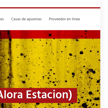
nes
Casas de apuestas
Proveedor en línea
Alora Estacion)