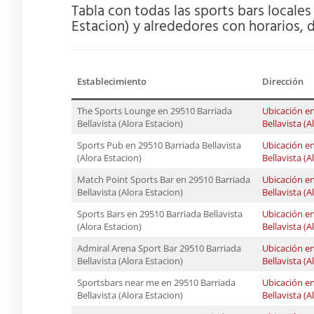
Tabla con todas las sports bars locales
Estacion) y alrededores con horarios, 
Establecimiento
Dirección
The Sports Lounge en 29510 Barriada
Ubicación en
Bellavista (Alora Estacion)
Bellavista (A
Sports Pub en 29510 Barriada Bellavista
Ubicación en
(Alora Estacion)
Bellavista (A
Match Point Sports Bar en 29510 Barriada
Ubicación en
Bellavista (Alora Estacion)
Bellavista (A
Sports Bars en 29510 Barriada Bellavista
Ubicación en
(Alora Estacion)
Bellavista (A
Admiral Arena Sport Bar 29510 Barriada
Ubicación en
Bellavista (Alora Estacion)
Bellavista (A
Sportsbars near me en 29510 Barriada
Ubicación en
Bellavista (Alora Estacion)
Bellavista (A