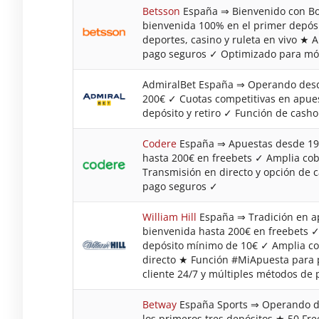
Betsson
España ⇒ Bienvenido con Bo
bienvenida 100% en el primer depósi
deportes, casino y ruleta en vivo ★ 
pago seguros ✓ Optimizado para móv
AdmiralBet España ⇒ Operando desd
200€ ✓ Cuotas competitivas en apues
depósito y retiro ✓ Función de cash
Codere
España ⇒ Apuestas desde 19
hasta 200€ en freebets ✓ Amplia cob
Transmisión en directo y opción de 
pago seguros ✓
William Hill
España ⇒ Tradición en a
bienvenida hasta 200€ en freebets ✓
depósito mínimo de 10€ ✓ Amplia co
directo ★ Función #MiApuesta para p
cliente 24/7 y múltiples métodos de
Betway
España Sports ⇒ Operando de
los primeros tres depósitos ★ 50 Fre