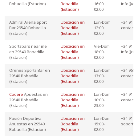
Bobadilla (Estacion)
Bobadilla
16:00-
info@ele
(Estacion)
02:00
Admiral Arena Sport
Ubicación en
Lun-Dom
+34 91 12
Bar 29540 Bobadilla
Bobadilla
12:00-
contacto
(Estacion)
(Estacion)
02:00
Sportsbars near me
Ubicación en
Vie-Dom
+34 91 87
en 29540 Bobadilla
Bobadilla
18:00-
info@zo
(Estacion)
(Estacion)
02:00
Orenes Sports Bar en
Ubicación en
Lun-Dom
+34 968 1
29540 Bobadilla
Bobadilla
13:00-
contact
(Estacion)
(Estacion)
02:00
Codere
Apuestas en
Ubicación en
Lun-Dom
+34 91 23
29540 Bobadilla
Bobadilla
10:00-
contact
(Estacion)
(Estacion)
23:00
Pasión Deportiva
Ubicación en
Lun-Dom
+34 91 23
Apuestas en 29540
Bobadilla
15:00-
soporte
Bobadilla (Estacion)
(Estacion)
02:00