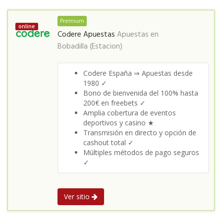
Premium
online
Codere Apuestas
Apuestas en
Bobadilla (Estacion)
Codere España ⇒ Apuestas desde
1980 ✓
Bono de bienvenida del 100% hasta
200€ en freebets ✓
Amplia cobertura de eventos
deportivos y casino ★
Transmisión en directo y opción de
cashout total ✓
Múltiples métodos de pago seguros
✓
Ver sitio