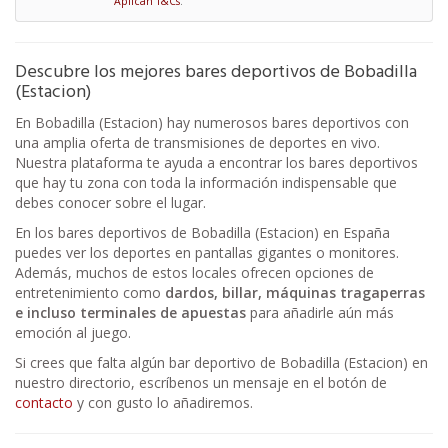
Aplican T&Cs
.
Descubre los mejores bares deportivos de Bobadilla
(Estacion)
En Bobadilla (Estacion) hay numerosos bares deportivos con
una amplia oferta de transmisiones de deportes en vivo.
Nuestra plataforma te ayuda a encontrar los bares deportivos
que hay tu zona con toda la información indispensable que
debes conocer sobre el lugar.
En los bares deportivos de Bobadilla (Estacion) en España
puedes ver los deportes en pantallas gigantes o monitores.
Además, muchos de estos locales ofrecen opciones de
entretenimiento como
dardos, billar, máquinas tragaperras
e incluso terminales de apuestas
para añadirle aún más
emoción al juego.
Si crees que falta algún bar deportivo de Bobadilla (Estacion) en
nuestro directorio, escríbenos un mensaje en el botón de
contacto
y con gusto lo añadiremos.