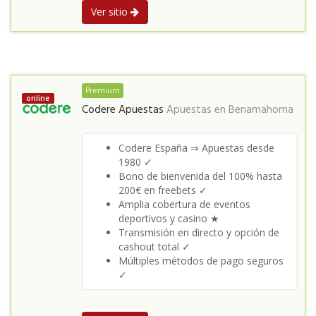
Ver sitio
Premium
online
Codere Apuestas
Apuestas en
Benamahoma
Codere España ⇒ Apuestas desde
1980 ✓
Bono de bienvenida del 100% hasta
200€ en freebets ✓
Amplia cobertura de eventos
deportivos y casino ★
Transmisión en directo y opción de
cashout total ✓
Múltiples métodos de pago seguros
✓