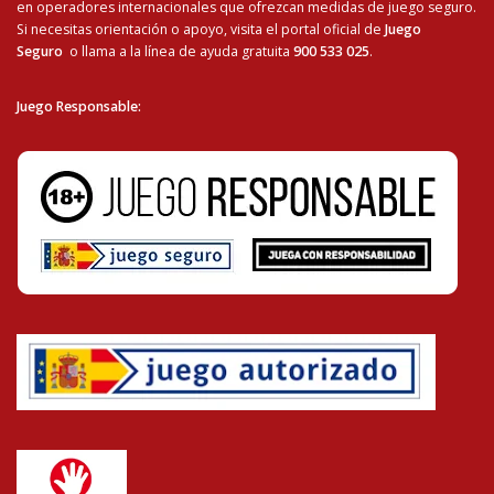
en operadores internacionales que ofrezcan medidas de juego seguro.
Si necesitas orientación o apoyo, visita el portal oficial de
Juego
Seguro
o llama a la línea de ayuda gratuita
900 533 025
.
Juego Responsable
: