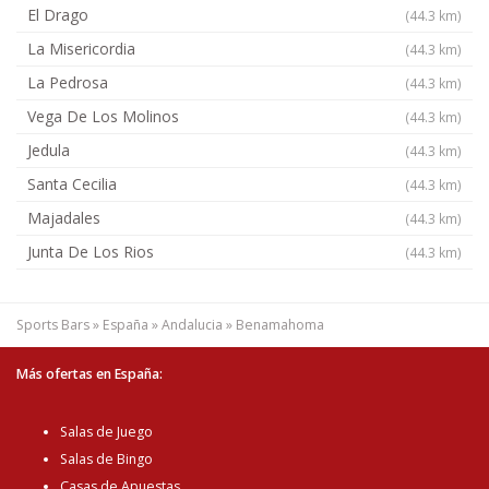
El Drago
(44.3 km)
La Misericordia
(44.3 km)
La Pedrosa
(44.3 km)
Vega De Los Molinos
(44.3 km)
Jedula
(44.3 km)
Santa Cecilia
(44.3 km)
Majadales
(44.3 km)
Junta De Los Rios
(44.3 km)
Sports Bars
»
España
»
Andalucia
»
Benamahoma
Más ofertas en España:
Salas de Juego
Salas de Bingo
Casas de Apuestas