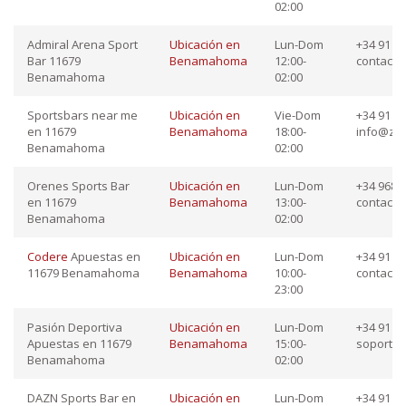
02:00
Admiral Arena Sport
Ubicación en
Lun-Dom
+34 91 12
Bar 11679
Benamahoma
12:00-
contacto
Benamahoma
02:00
Sportsbars near me
Ubicación en
Vie-Dom
+34 91 87
en 11679
Benamahoma
18:00-
info@zo
Benamahoma
02:00
Orenes Sports Bar
Ubicación en
Lun-Dom
+34 968 1
en 11679
Benamahoma
13:00-
contact
Benamahoma
02:00
Codere
Apuestas en
Ubicación en
Lun-Dom
+34 91 23
11679 Benamahoma
Benamahoma
10:00-
contact
23:00
Pasión Deportiva
Ubicación en
Lun-Dom
+34 91 23
Apuestas en 11679
Benamahoma
15:00-
soporte
Benamahoma
02:00
DAZN Sports Bar en
Ubicación en
Lun-Dom
+34 91 65