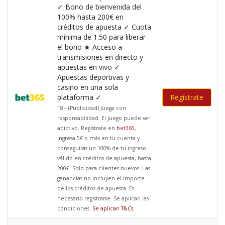
✓ Bono de bienvenida del
100% hasta 200€ en
créditos de apuesta ✓ Cuota
mínima de 1.50 para liberar
el bono ★ Acceso a
transmisiones en directo y
apuestas en vivo ✓
Apuestas deportivas y
casino en una sola
plataforma ✓
Regístrate
18+ (Publicidad) Juega con
responsabilidad. El juego puede ser
adictivo. Regístrate en
bet365
,
ingresa 5€ o más en tu cuenta y
conseguirás un 100% de tu ingreso
válido en créditos de apuesta, hasta
200€. Solo para clientes nuevos. Las
ganancias no incluyen el importe
de los créditos de apuesta. Es
necesario registrarse. Se aplican las
condiciones.
Se aplican T&Cs
.