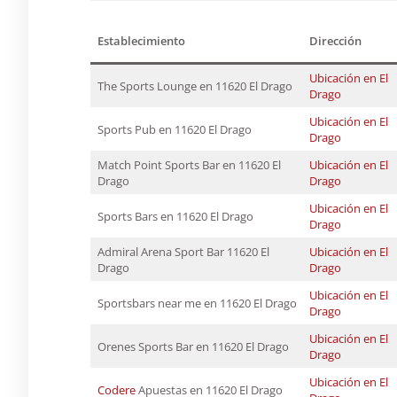
Establecimiento
Dirección
Ubicación en El
The Sports Lounge en 11620 El Drago
Drago
Ubicación en El
Sports Pub en 11620 El Drago
Drago
Match Point Sports Bar en 11620 El
Ubicación en El
Drago
Drago
Ubicación en El
Sports Bars en 11620 El Drago
Drago
Admiral Arena Sport Bar 11620 El
Ubicación en El
Drago
Drago
Ubicación en El
Sportsbars near me en 11620 El Drago
Drago
Ubicación en El
Orenes Sports Bar en 11620 El Drago
Drago
Ubicación en El
Codere
Apuestas en 11620 El Drago