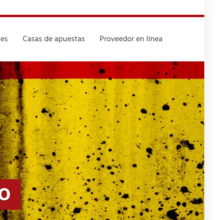
nes
Casas de apuestas
Proveedor en línea
o