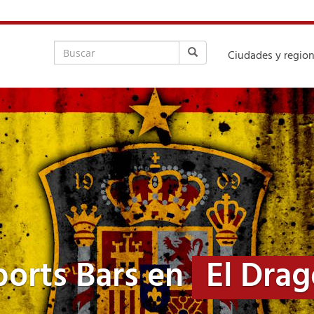
Ciudades y regio
ports Bars en
El Drag