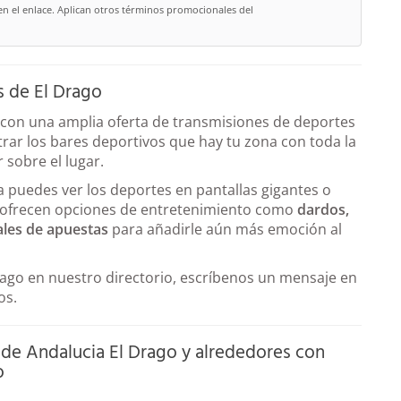
en el enlace. Aplican otros términos promocionales del
s de El Drago
con una amplia oferta de transmisiones de deportes
rar los bares deportivos que hay tu zona con toda la
sobre el lugar.
a puedes ver los deportes en pantallas gigantes o
 ofrecen opciones de entretenimiento como
dardos,
ales de apuestas
para añadirle aún más emoción al
Drago en nuestro directorio, escríbenos un mensaje en
os.
s de Andalucia El Drago y alrededores con
o