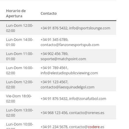
Horario de
Contacto
Apertura
Lun-Dom 12:00-
+34 91 876 5432, info@sportslounge.com
02:00
Lun-Dom 14:00-
+34 91 345 6789,
01:00
contacto@fanzonesportspub.com
Lun-Dom 11:00-
+34 902 456 789,
01:00
soporte@matchpoint.com
Lun-Dom 16:00-
+34 91 789 4561,
02:00
info@elestadiopublicviewing.com
Lun-Dom 12:00-
+34 91 123 4567,
02:00
contacto@laesquinadelgol.com
Vie-Dom 18:00-
+34 91 876 5432, info@zonafutbol.com
02:00
Lun-Dom 13:00-
+34 968 123 456, contacto@orenes.es
02:00
Lun-Dom 10:00-
+34 91 234 5678, contacto@
codere
.es