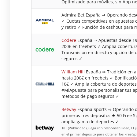
Optimizado para móviles, sin App n
AdmiralBet España ⇒ Operando desd
✓ Cuotas competitivas en apuestas d
y retiro ✓ Función de cashout para 
Codere
España ⇒ Apuestas desde 19
200€ en freebets ✓ Amplia cobertura
Transmisión en directo y opción de 
seguros ✓
William Hill
España ⇒ Tradición en a
hasta 200€ en freebets ✓ Bonificaci
10€ ✓ Amplia cobertura de deportes
#MiApuesta para personalizar tus ap
métodos de pago seguros ✓
Betway
España Sports ⇒ Operando de
primeros tres depósitos ★ 50 Free S
amplia gama de deportes ✓
18+ (Publicidad) Juega con responsabilidad, El
en el primer depósito para obtener los Free Spi