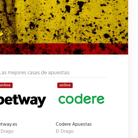
Las mejores casas de apuestas:
online
online
etway.es
Codere Apuestas
l Drago
El Drago