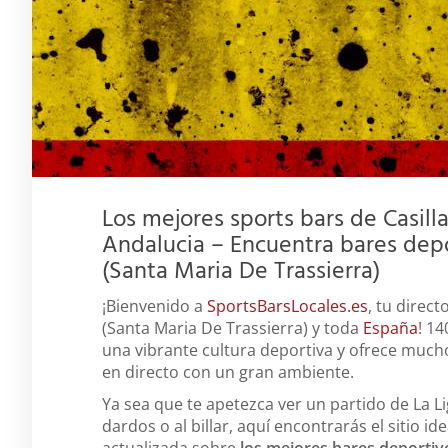
Los mejores sports bars de Casilla
Andalucia – Encuentra bares depor
(Santa Maria De Trassierra)
¡Bienvenido a
SportsBarsLocales.es
, tu direc
(Santa Maria De Trassierra) y toda
España
! 14
una vibrante cultura deportiva y ofrece much
en directo con un gran ambiente.
Ya sea que te apetezca ver un partido de La 
dardos o al billar, aquí encontrarás el sitio i