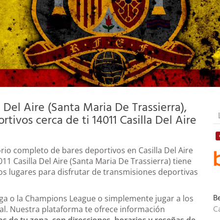
 Del Aire (Santa Maria De Trassierra),
tivos cerca de ti 14011 Casilla Del Aire
torio completo de bares deportivos en Casilla Del Aire
011 Casilla Del Aire (Santa Maria De Trassierra) tiene
os lugares para disfrutar de transmisiones deportivas
B
Liga o la Champions League o simplemente jugar a los
Ca
deal. Nuestra plataforma te ofrece información