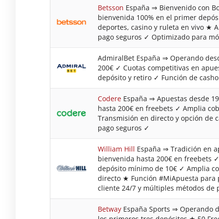
Betsson
España ⇒ Bienvenido con Bo
bienvenida 100% en el primer depósi
deportes, casino y ruleta en vivo ★ 
pago seguros ✓ Optimizado para móv
AdmiralBet España ⇒ Operando desd
200€ ✓ Cuotas competitivas en apues
depósito y retiro ✓ Función de cash
Codere
España ⇒ Apuestas desde 19
hasta 200€ en freebets ✓ Amplia cob
Transmisión en directo y opción de 
pago seguros ✓
William Hill
España ⇒ Tradición en a
bienvenida hasta 200€ en freebets ✓
depósito mínimo de 10€ ✓ Amplia co
directo ★ Función #MiApuesta para p
cliente 24/7 y múltiples métodos de
Betway
España Sports ⇒ Operando de
los primeros tres depósitos ★ 50 Fre