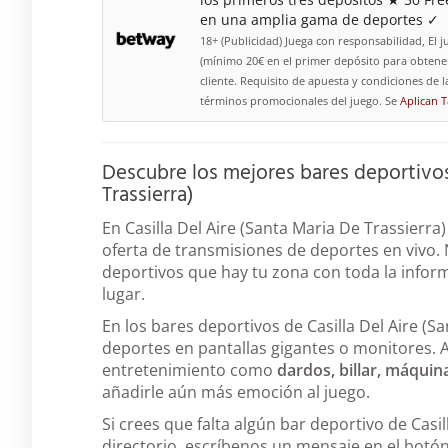
en una amplia gama de deportes ✓
18+ (Publicidad) Juega con responsabilidad, El 
(mínimo 20€ en el primer depósito para obtener
cliente. Requisito de apuesta y condiciones de l
términos promocionales del juego. Se
Aplican 
Descubre los mejores bares deportivos
Trassierra)
En Casilla Del Aire (Santa Maria De Trassier
oferta de transmisiones de deportes en vivo.
deportivos que hay tu zona con toda la infor
lugar.
En los bares deportivos de Casilla Del Aire (S
deportes en pantallas gigantes o monitores.
entretenimiento como
dardos, billar, máquin
añadirle aún más emoción al juego.
Si crees que falta algún bar deportivo de Casi
directorio, escríbenos un mensaje en el botó